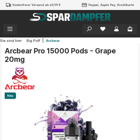
Kostenfreier Versand ab 49,99 €
Paypal, Apple Pay, Kreditkarte
alt springen
|
Sie sind hier:
Big Puff
Arcbear
Arcbear Pro 15000 Pods - Grape
20mg
Bildergalerie überspringen
Neu
Neu