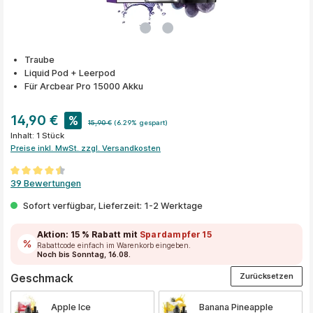
Traube
Liquid Pod + Leerpod
Für Arcbear Pro 15000 Akku
14,90 €
%
15,90 €
(6.29% gespart)
Inhalt:
1 Stück
Preise inkl. MwSt. zzgl. Versandkosten
Durchschnittliche Bewertung von 4.4 von 5 Sternen
39 Bewertungen
Sofort verfügbar, Lieferzeit: 1-2 Werktage
Aktion:
15 % Rabatt
mit
Spardampfer15
Rabattcode einfach im Warenkorb eingeben.
Noch bis Sonntag, 16.08.
Zurücksetzen
auswählen
Geschmack
Apple Ice
Banana Pineapple