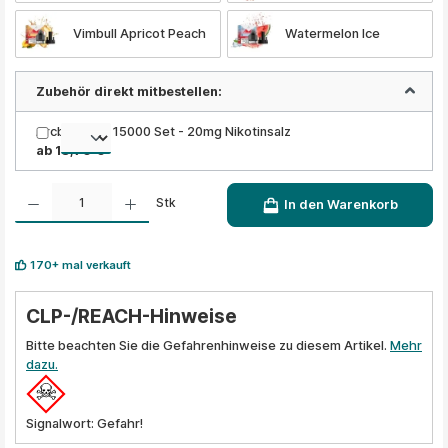
Vimbull Apricot Peach
Watermelon Ice
Zubehör direkt mitbestellen:
Arcbear Pro 15000 Set - 20mg Nikotinsalz
ab 18,90 €
Produkt Anzahl: Gib den gewünschten Wert ein oder benutze die Schaltflächen um die A
Stk
In den Warenkorb
170+ mal verkauft
CLP-/REACH-Hinweise
Bitte beachten Sie die Gefahrenhinweise zu diesem Artikel.
Mehr
dazu.
Signalwort: Gefahr!