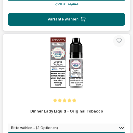
Verkaufspreis:
Regulärer Preis:
7,90 €
10,90 €
Variante wählen
Durchschnittliche Bewertung von 5 von 5 Sternen
Dinner Lady Liquid - Original Tobacco
auswählen
Nikotinstärke