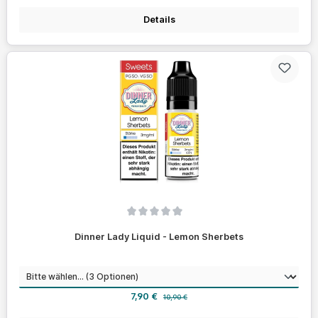
Details
Durchschnittliche Bewertung von 0 von 5 Sternen
Dinner Lady Liquid - Lemon Sherbets
auswählen
Nikotinstärke
Verkaufspreis:
Regulärer Preis:
7,90 €
10,90 €