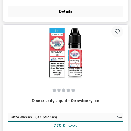
Details
Durchschnittliche Bewertung von 0 von 5 Sternen
Dinner Lady Liquid - Strawberry Ice
auswählen
Nikotinstärke
Verkaufspreis:
Regulärer Preis:
7,90 €
10,90 €