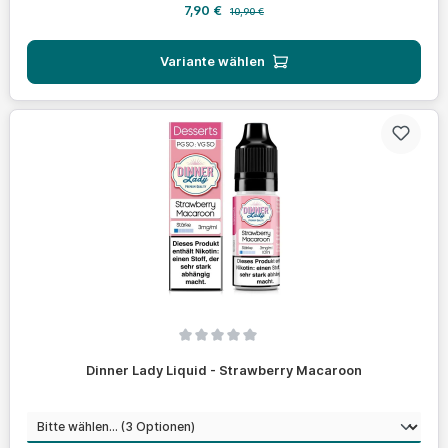
Verkaufspreis:
Regulärer Preis:
7,90 €
10,90 €
Variante wählen
Durchschnittliche Bewertung von 0 von 5 Sternen
Dinner Lady Liquid - Strawberry Macaroon
auswählen
Nikotinstärke