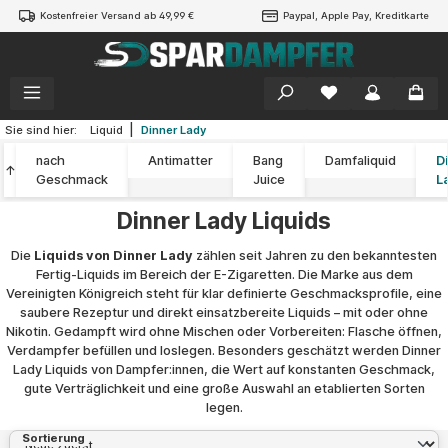
Kostenfreier Versand ab 49,99 €
Paypal, Apple Pay, Kreditkarte
alt springen
|
Sie sind hier:
Liquid
Dinner Lady
nach
Antimatter
Bang
Damfaliquid
D
↑
Geschmack
Juice
L
Dinner Lady Liquids
Die
Liquids von Dinner Lady
zählen seit Jahren zu den bekanntesten
Fertig-Liquids im Bereich der E-Zigaretten. Die Marke aus dem
Vereinigten Königreich steht für klar definierte Geschmacksprofile, eine
saubere Rezeptur und direkt einsatzbereite Liquids – mit oder ohne
Nikotin. Gedampft wird ohne Mischen oder Vorbereiten: Flasche öffnen,
Verdampfer befüllen und loslegen. Besonders geschätzt werden Dinner
Lady Liquids von Dampfer:innen, die Wert auf konstanten Geschmack,
gute Verträglichkeit und eine große Auswahl an etablierten Sorten
legen.
Sortierung