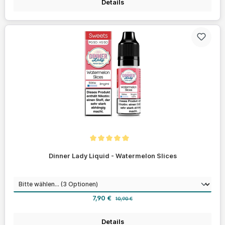
Details
Durchschnittliche Bewertung von 5 von 5 Sternen
Dinner Lady Liquid - Watermelon Slices
auswählen
Nikotinstärke
Verkaufspreis:
Regulärer Preis:
7,90 €
10,90 €
Details