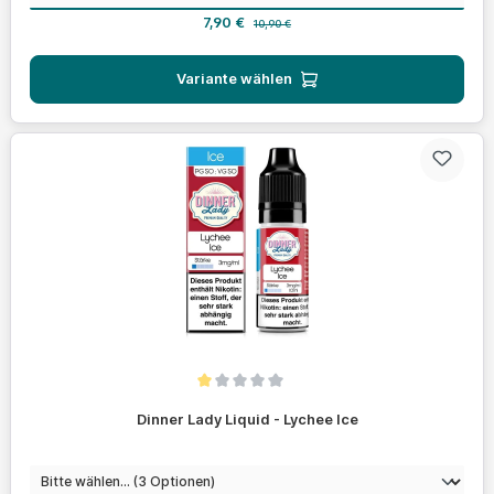
Verkaufspreis:
Regulärer Preis:
7,90 €
10,90 €
Variante wählen
Durchschnittliche Bewertung von 1 von 5 Sternen
Dinner Lady Liquid - Lychee Ice
auswählen
Nikotinstärke