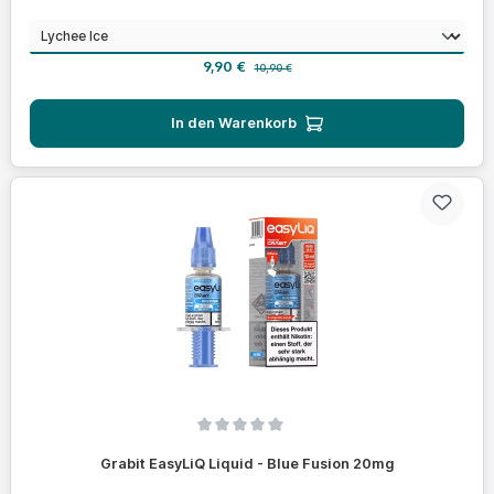
auswählen
Geschmack
Verkaufspreis:
Regulärer Preis:
9,90 €
10,90 €
In den Warenkorb
Durchschnittliche Bewertung von 0 von 5 Sternen
Grabit EasyLiQ Liquid - Blue Fusion 20mg