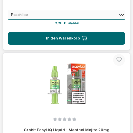
auswählen
Geschmack
Verkaufspreis:
Regulärer Preis:
9,90 €
10,90 €
In den Warenkorb
Durchschnittliche Bewertung von 0 von 5 Sternen
Grabit EasyLiQ Liquid - Menthol Mojito 20mg