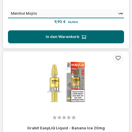
auswählen
Geschmack
Verkaufspreis:
Regulärer Preis:
9,90 €
10,90 €
In den Warenkorb
Durchschnittliche Bewertung von 0 von 5 Sternen
Grabit EasyLiQ Liquid - Banana Ice 20mg