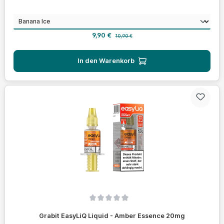
auswählen
Geschmack
Verkaufspreis:
Regulärer Preis:
9,90 €
10,90 €
In den Warenkorb
Durchschnittliche Bewertung von 0 von 5 Sternen
Grabit EasyLiQ Liquid - Amber Essence 20mg