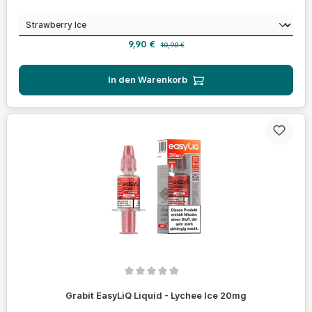
auswählen
Geschmack
Verkaufspreis:
Regulärer Preis:
9,90 €
10,90 €
In den Warenkorb
Durchschnittliche Bewertung von 0 von 5 Sternen
Grabit EasyLiQ Liquid - Lychee Ice 20mg