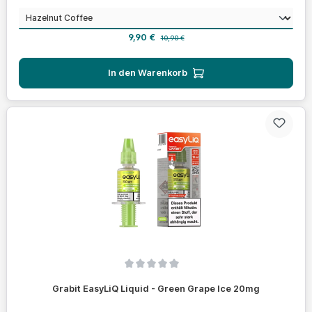
auswählen
Geschmack
Verkaufspreis:
Regulärer Preis:
9,90 €
10,90 €
In den Warenkorb
Durchschnittliche Bewertung von 0 von 5 Sternen
Grabit EasyLiQ Liquid - Green Grape Ice 20mg