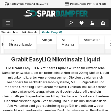
Kostenfreier Versand ab 49,99 €
Paypal, Apple Pay, Kreditkarte
alt springen
|
Sie sind hier:
Nikotinsalz
Grabit EasyLiQ
187
Adalya
Al
Antimatter
↑
Strassenbande
Massiva
Grabit EasyLiQ Nikotinsalz Liquid
Die
Grabit EasyLiQ Nikotinsalz Liquids
wurden für erwachsene
Dampfer entwickelt, die ein sofort einsatzbereites 20 mg NicSalt Liquid
mit unkomplizierter Anwendung suchen. Die Liquids eignen sich
besonders für nachfüllbare Pod-Systeme, MTL-E-Zigaretten und
moderne Grabit Big-Puff Geräte mit Refill-Funktion. Im Fokus stehen
eine einfache Nutzung, intensive Geschmacksprofile und ein
gleichmäßiges Zugverhalten im Alltag. Die Serie umfasst verschiedene
Geschmacksrichtungen – von fruchtig und süß bis kühl und klassisch.
Alle Varianten sind gebrauchsfertig abgefüllt und müssen weder
gemischt noch vorbereitet werden. Dank der integrierten Befüllspitze