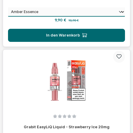
auswählen
Geschmack
Verkaufspreis:
Regulärer Preis:
9,90 €
10,90 €
In den Warenkorb
Durchschnittliche Bewertung von 0 von 5 Sternen
Grabit EasyLiQ Liquid - Strawberry Ice 20mg