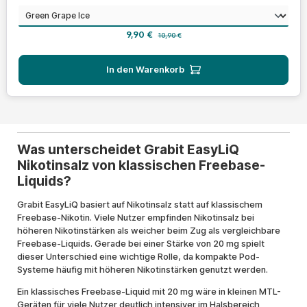
auswählen
Geschmack
Verkaufspreis:
Regulärer Preis:
9,90 €
10,90 €
In den Warenkorb
Was unterscheidet Grabit EasyLiQ
Nikotinsalz von klassischen Freebase-
Liquids?
Grabit EasyLiQ basiert auf Nikotinsalz statt auf klassischem
Freebase-Nikotin. Viele Nutzer empfinden Nikotinsalz bei
höheren Nikotinstärken als weicher beim Zug als vergleichbare
Freebase-Liquids. Gerade bei einer Stärke von 20 mg spielt
dieser Unterschied eine wichtige Rolle, da kompakte Pod-
Systeme häufig mit höheren Nikotinstärken genutzt werden.
Ein klassisches Freebase-Liquid mit 20 mg wäre in kleinen MTL-
Geräten für viele Nutzer deutlich intensiver im Halsbereich