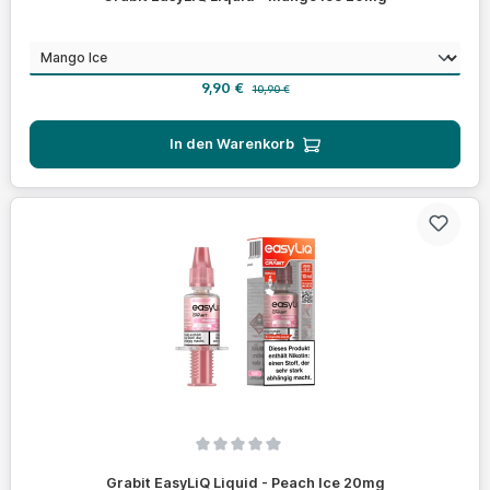
auswählen
Geschmack
Verkaufspreis:
Regulärer Preis:
9,90 €
10,90 €
In den Warenkorb
Durchschnittliche Bewertung von 0 von 5 Sternen
Grabit EasyLiQ Liquid - Peach Ice 20mg