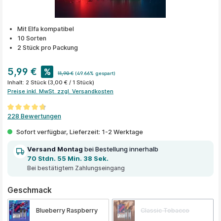
Mit Elfa kompatibel
10 Sorten
2 Stück pro Packung
5,99 €
%
11,90 €
(49.66% gespart)
Inhalt:
2 Stück
(3,00 € / 1 Stück)
Preise inkl. MwSt. zzgl. Versandkosten
Durchschnittliche Bewertung von 4.8 von 5 Sternen
228 Bewertungen
Sofort verfügbar, Lieferzeit: 1-2 Werktage
Versand Montag
bei Bestellung innerhalb
70 Stdn. 55 Min. 38 Sek.
Bei bestätigtem Zahlungseingang
auswählen
Geschmack
Blueberry Raspberry
Classic Tobacco