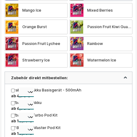
Mango Ice
Mixed Berries
Orange Burst
Passion Fruit Kiwi Guava
Passion Fruit Lychee
Rainbow
Strawberry Ice
Watermelon Ice
Zubehör direkt mitbestellen:
Grabit Nex Akku Basisgerät - 500mAh
ab 4,90 €
Elfbar ELFA Akku
ab 6,90 €
Elfbar ELFA Turbo Pod Kit
ab 10,99 €
Elf Bar ELFA Master Pod Kit
ab 10,99 €