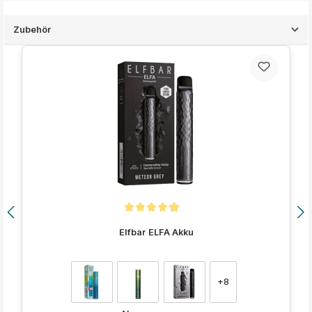
Zubehör
Produktgalerie überspringen
Durchschnittliche Bewertung von 4.9 von 5 Sternen
Elfbar ELFA Akku
auswählen
Farbe
+
8
Regulärer Preis: