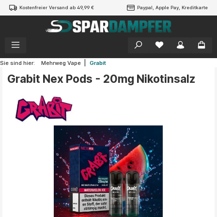
Kostenfreier Versand ab 49,99 €
Paypal, Apple Pay, Kreditkarte
alt springen
|
Sie sind hier:
Mehrweg Vape
Grabit
Grabit Nex Pods - 20mg Nikotinsalz
Bildergalerie überspringen