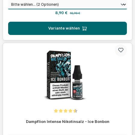
auswählen
Nikotinstärke
Verkaufspreis:
Regulärer Preis:
8,90 €
10,90 €
Variante wählen
Durchschnittliche Bewertung von 4.5 von 5 Sternen
Dampflion Intense Nikotinsalz - Ice Bonbon