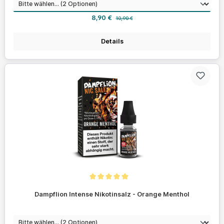
auswählen
Nikotinstärke
Verkaufspreis:
Regulärer Preis:
8,90 €
10,90 €
Details
Durchschnittliche Bewertung von 5 von 5 Sternen
Dampflion Intense Nikotinsalz - Orange Menthol
auswählen
Nikotinstärke