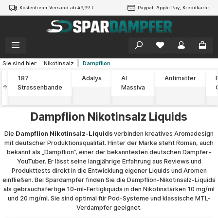
Kostenfreier Versand ab 49,99 €
Paypal, Apple Pay, Kreditkarte
alt springen
|
Sie sind hier:
Nikotinsalz
Dampflion
187
Adalya
Al
Antimatter
↑
Strassenbande
Massiva
Dampflion Nikotinsalz Liquids
Die
Dampflion Nikotinsalz-Liquids
verbinden kreatives Aromadesign
mit deutscher Produktionsqualität. Hinter der Marke steht Roman, auch
bekannt als „Dampflion“, einer der bekanntesten deutschen Dampfer-
YouTuber. Er lässt seine langjährige Erfahrung aus Reviews und
Produkttests direkt in die Entwicklung eigener Liquids und Aromen
einfließen. Bei Spardampfer finden Sie die Dampflion-Nikotinsalz-Liquids
als gebrauchsfertige 10-ml-Fertigliquids in den Nikotinstärken 10 mg/ml
und 20 mg/ml. Sie sind optimal für Pod-Systeme und klassische MTL-
Verdampfer geeignet.