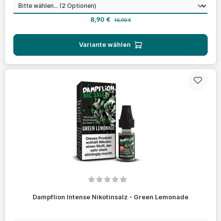
auswählen
Nikotinstärke
Verkaufspreis:
Regulärer Preis:
8,90 €
10,90 €
Variante wählen
Durchschnittliche Bewertung von 0 von 5 Sternen
Dampflion Intense Nikotinsalz - Green Lemonade