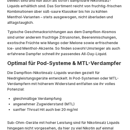
beliebt sind und nun auch als sofort dampfbare Nikotinsalz-
Liquids erhältlich sind. Das Sortiment reicht von fruchtig-frischen
Kombinationen über süß-saure Klassiker bis hin zu kühlen
Menthol-Varianten – stets ausgewogen, nicht überladen und
alltagstauglich.
Typische Geschmacksrichtungen aus dem Dampflion-Kosmos
sind unter anderem fruchtige Zitrusnoten, Beerenmischungen,
exotische Früchte wie Mango oder Melone sowie erfrischende
Ice- und Menthol-Akzente. So finden sowohl Umsteiger als auch
erfahrene Dampfer schnell ihr passendes All-Day-Liquid.
Optimal für Pod-Systeme & MTL-Verdampfer
Die Dampflion-Nikotinsalz-Liquids wurden gezielt für
Niedrigleistungsgeräte entwickelt. In Pod-Systemen oder MTL-
Verdampfern mit höherem Widerstand entfalten sie ihr volles
Potenzial:
gleichmäßige Verdampfung
angenehmer Zugwiderstand (MTL)
sanfter Throat Hit auch bei 20 mg/ml
Sub-Ohm-Geräte mit hoher Leistung sind für Nikotinsalz Liquids
hingegen nicht vorgesehen, da hier zu viel Nikotin auf einmal