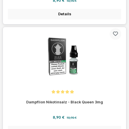
8,90 €
10,90 €
Details
Durchschnittliche Bewertung von 5 von 5 Sternen
Dampflion Nikotinsalz - Black Queen 3mg
Verkaufspreis:
Regulärer Preis:
8,90 €
10,90 €