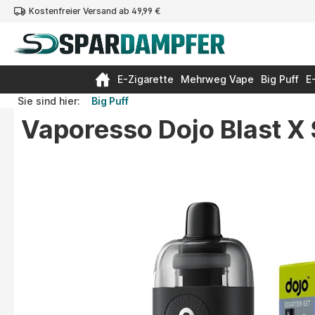
Kostenfreier Versand ab 49,99 €
springen
Zur Hauptnavigation springen
E-Zigarette
Mehrweg Vape
Big Puff
E
Sie sind hier:
Big Puff
Vaporesso Dojo Blast X 
Bildergalerie überspringen