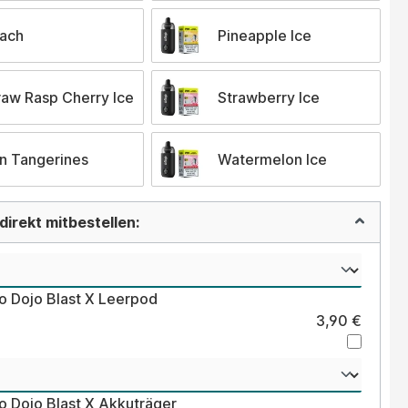
ach
Pineapple Ice
raw Rasp Cherry Ice
Strawberry Ice
n Tangerines
Watermelon Ice
irekt mitbestellen:
o Dojo Blast X Leerpod
3,90 €
o Dojo Blast X Akkuträger