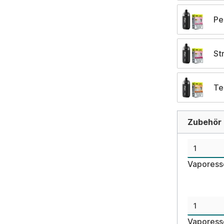
Pe
St
Te
Zubehör d
Vaporess
Vaporess