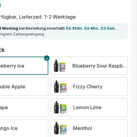
tliche Bewertung von 5 von 5 Sternen
g
fügbar, Lieferzeit: 1-2 Werktage
d Montag
bei Bestellung innerhalb
56 Stdn. 56 Min. 33 Sek.
ätigtem Zahlungseingang
auswählen
ck
ueberry Ice
Blueberry Sour Raspberry
uble Apple
Fizzy Cherry
ape
Lemon Lime
ngo Ice
Menthol