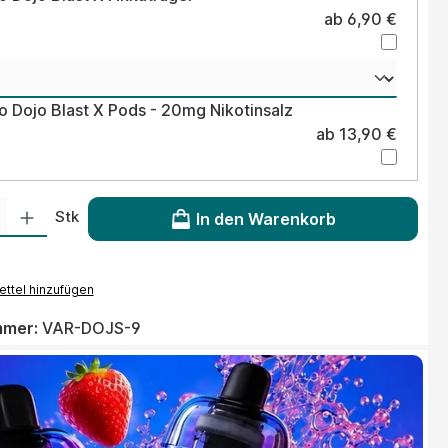
ab 6,90 €
 Dojo Blast X Pods - 20mg Nikotinsalz
ab 13,90 €
 Gib den gewünschten Wert ein oder benutze die Schaltflächen um die Anzahl
Stk
In den Warenkorb
ttel hinzufügen
mmer:
VAR-DOJS-9