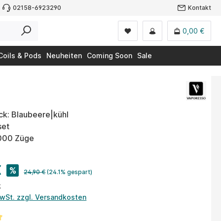
02158-6923290
Kontakt
0,00 €
Coils & Pods
Neuheiten
Coming Soon
Sale
k: Blaubeere|kühl
set
5000 Züge
€
%
24,90 €
(24.1% gespart)
k
MwSt. zzgl. Versandkosten