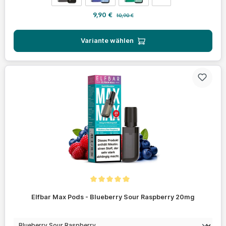
Verkaufspreis:
Regulärer Preis:
9,90 €
10,90 €
Variante wählen
Durchschnittliche Bewertung von 5 von 5 Sternen
Elfbar Max Pods - Blueberry Sour Raspberry 20mg
auswählen
Geschmack