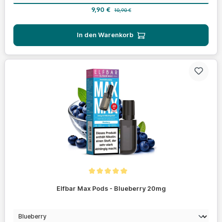
Verkaufspreis:
Regulärer Preis:
9,90 €
10,90 €
In den Warenkorb
Durchschnittliche Bewertung von 5 von 5 Sternen
Elfbar Max Pods - Blueberry 20mg
auswählen
Geschmack