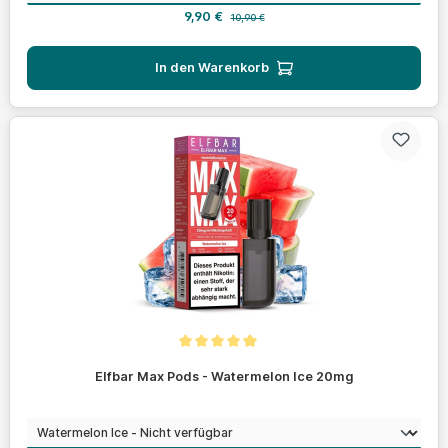
Verkaufspreis:
Regulärer Preis:
9,90 €
10,90 €
In den Warenkorb
Durchschnittliche Bewertung von 5 von 5 Sternen
Elfbar Max Pods - Watermelon Ice 20mg
auswählen
Geschmack