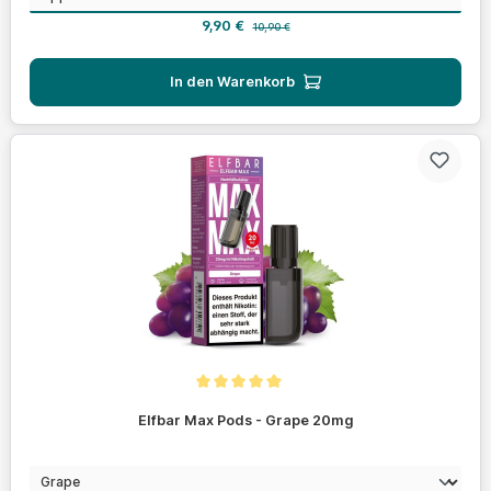
Verkaufspreis:
Regulärer Preis:
9,90 €
10,90 €
In den Warenkorb
Durchschnittliche Bewertung von 5 von 5 Sternen
Elfbar Max Pods - Grape 20mg
auswählen
Geschmack