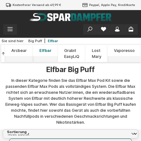
Kostenfreier Versand ab 49,99 €
Paypal, Apple Pay, Kreditkarte
alt springen
|
Sie sind hier:
Big Puff
Elfbar
Arcbear
Elfbar
Grabit
Lost
Vaporesso
↑
EasyLiQ
Mary
Elfbar Big Puff
In dieser Kategorie finden Sie das Elfbar Max Pod Kit sowie die
passenden Elfbar Max Pods als vollständiges System. Die Elfbar Max
richtet sich an erwachsene Nutzer:innen, die ein wiederaufladbares
System von Elfbar mit deutlich höherer Reichweite als klassische
Einweg-Vapes suchen. Wer das Basisgerät von Elfbar Big Puff kaufen
möchte, findet hier sowohl das Gerät als auch die vorbefüllten
Nachfüllpods in verschiedenen Geschmacksrichtungen und
Nikotinstärken.
Sortierung