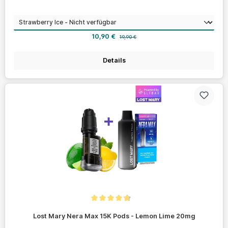
auswählen
Geschmack
Verkaufspreis:
Regulärer Preis:
10,90 €
19,90 €
Details
Durchschnittliche Bewertung von 4.7 von 5 Sternen
Lost Mary Nera Max 15K Pods - Lemon Lime 20mg