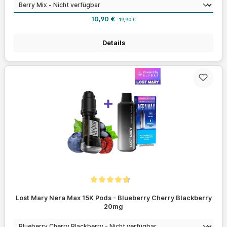
auswählen
Geschmack
Verkaufspreis:
Regulärer Preis:
10,90 €
19,90 €
Details
Durchschnittliche Bewertung von 4.7 von 5 Sternen
Lost Mary Nera Max 15K Pods - Blueberry Cherry Blackberry
20mg
auswählen
Geschmack