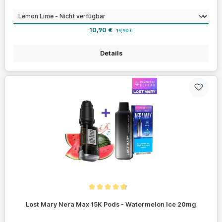
auswählen
Geschmack
Verkaufspreis:
Regulärer Preis:
10,90 €
19,90 €
Details
Durchschnittliche Bewertung von 4.7 von 5 Sternen
Lost Mary Nera Max 15K Pods - Watermelon Ice 20mg