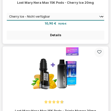
Lost Mary Nera Max 15K Pods - Cherry Ice 20mg
auswählen
Geschmack
Verkaufspreis:
Regulärer Preis:
10,90 €
19,90 €
Details
Durchschnittliche Bewertung von 4.7 von 5 Sternen
Lost Mary Nera Max 15K Pods - Triple Mango 20mg