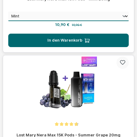
auswählen
Geschmack
Verkaufspreis:
Regulärer Preis:
10,90 €
19,90 €
In den Warenkorb
Durchschnittliche Bewertung von 4.7 von 5 Sternen
Lost Mary Nera Max 15K Pods - Summer Grape 20mg