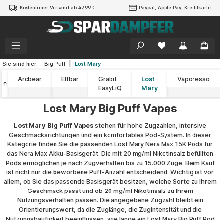
Kostenfreier Versand ab 49,99 €
Paypal, Apple Pay, Kreditkarte
alt springen
|
Sie sind hier:
Big Puff
Lost Mary
Arcbear
Elfbar
Grabit
Lost
Vaporesso
↑
EasyLiQ
Mary
Lost Mary Big Puff Vapes
Lost Mary Big Puff Vapes
stehen für hohe Zugzahlen, intensive
Geschmacksrichtungen und ein komfortables Pod-System. In dieser
Kategorie finden Sie die passenden Lost Mary Nera Max 15K Pods für
das Nera Max Akku-Basisgerät. Die mit 20 mg/ml Nikotinsalz befüllten
Pods ermöglichen je nach Zugverhalten bis zu 15.000 Züge. Beim Kauf
ist nicht nur die beworbene Puff-Anzahl entscheidend. Wichtig ist vor
allem, ob Sie das passende Basisgerät besitzen, welche Sorte zu Ihrem
Geschmack passt und ob 20 mg/ml Nikotinsalz zu Ihrem
Nutzungsverhalten passen. Die angegebene Zugzahl bleibt ein
Orientierungswert, da die Zuglänge, die Zugintensität und die
Nutzungshäufigkeit beeinflussen, wie lange ein Lost Mary Big Puff Pod