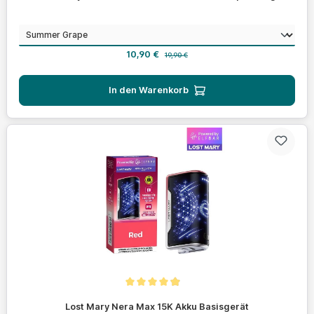
auswählen
Geschmack
Verkaufspreis:
Regulärer Preis:
10,90 €
19,90 €
In den Warenkorb
Durchschnittliche Bewertung von 4.8 von 5 Sternen
Lost Mary Nera Max 15K Akku Basisgerät