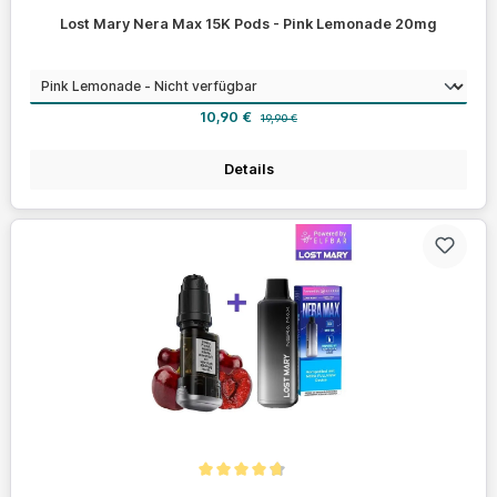
Durchschnittliche Bewertung von 4.7 von 5 Sternen
Lost Mary Nera Max 15K Pods - Pink Lemonade 20mg
auswählen
Geschmack
Verkaufspreis:
Regulärer Preis:
10,90 €
19,90 €
Details
Durchschnittliche Bewertung von 4.7 von 5 Sternen