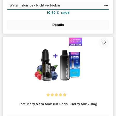
auswählen
Geschmack
Verkaufspreis:
Regulärer Preis:
10,90 €
19,90 €
Details
Durchschnittliche Bewertung von 4.7 von 5 Sternen
Lost Mary Nera Max 15K Pods - Berry Mix 20mg