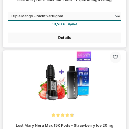
auswählen
Geschmack
Verkaufspreis:
Regulärer Preis:
10,90 €
19,90 €
Details
Durchschnittliche Bewertung von 4.7 von 5 Sternen
Lost Mary Nera Max 15K Pods - Strawberry Ice 20mg