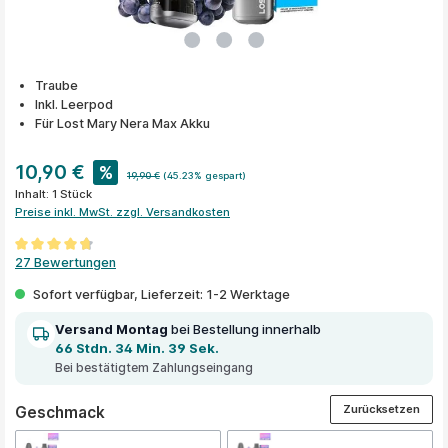
Traube
Inkl. Leerpod
Für Lost Mary Nera Max Akku
10,90 €
%
19,90 €
(45.23% gespart)
Inhalt:
1 Stück
Preise inkl. MwSt. zzgl. Versandkosten
Durchschnittliche Bewertung von 4.7 von 5 Sternen
27 Bewertungen
Sofort verfügbar, Lieferzeit: 1-2 Werktage
Versand Montag
bei Bestellung innerhalb
66 Stdn. 34 Min. 39 Sek.
Bei bestätigtem Zahlungseingang
Zurücksetzen
auswählen
Geschmack