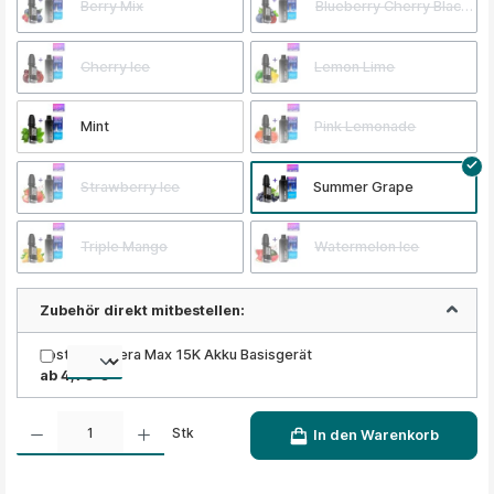
Berry Mix
Blueberry Cherry Blackber
Cherry Ice
Lemon Lime
Mint
Pink Lemonade
Strawberry Ice
Summer Grape
Triple Mango
Watermelon Ice
Zubehör direkt mitbestellen:
Lost Mary Nera Max 15K Akku Basisgerät
ab 4,90 €
Produkt Anzahl: Gib den gewünschten Wert ein oder benutze die Schaltflächen um die A
Stk
In den Warenkorb