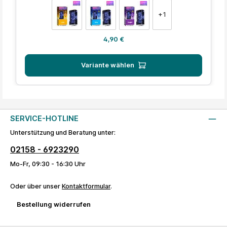
auswählen
Farbe
+
1
Regulärer Preis:
4,90 €
Variante wählen
SERVICE-HOTLINE
Unterstützung und Beratung unter:
02158 - 6923290
Mo-Fr, 09:30 - 16:30 Uhr
Oder über unser
Kontaktformular
.
Bestellung widerrufen