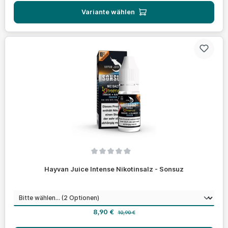
Variante wählen
Durchschnittliche Bewertung von 0 von 5 Sternen
Hayvan Juice Intense Nikotinsalz - Sonsuz
auswählen
Nikotinstärke
Verkaufspreis:
Regulärer Preis:
8,90 €
10,90 €