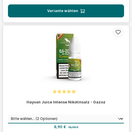
Variante wählen
Durchschnittliche Bewertung von 5 von 5 Sternen
Hayvan Juice Intense Nikotinsalz - Gazoz
auswählen
Nikotinstärke
Verkaufspreis:
Regulärer Preis:
8,90 €
10,90 €