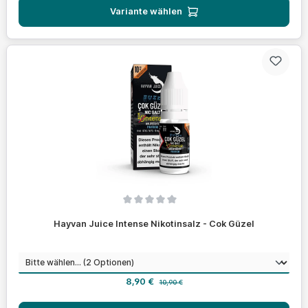
Variante wählen
Durchschnittliche Bewertung von 0 von 5 Sternen
Hayvan Juice Intense Nikotinsalz - Cok Güzel
auswählen
Nikotinstärke
Verkaufspreis:
Regulärer Preis:
8,90 €
10,90 €