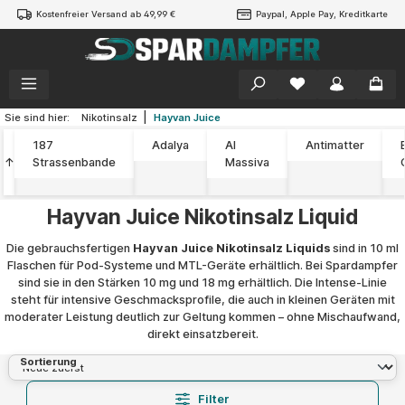
Kostenfreier Versand ab 49,99 €
Paypal, Apple Pay, Kreditkarte
alt springen
|
Sie sind hier:
Nikotinsalz
Hayvan Juice
187
Adalya
Al
Antimatter
↑
Strassenbande
Massiva
Hayvan Juice Nikotinsalz Liquid
Die gebrauchsfertigen
Hayvan Juice Nikotinsalz Liquids
sind in 10 ml
Flaschen für Pod-Systeme und MTL-Geräte erhältlich. Bei Spardampfer
sind sie in den Stärken 10 mg und 18 mg erhältlich. Die Intense-Linie
steht für intensive Geschmacksprofile, die auch in kleinen Geräten mit
moderater Leistung deutlich zur Geltung kommen – ohne Mischaufwand,
direkt einsatzbereit.
Sortierung
Filter