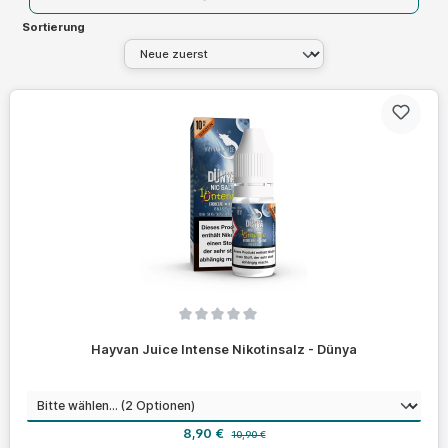
Sortierung
Durchschnittliche Bewertung von 0 von 5 Sternen
Hayvan Juice Intense Nikotinsalz - Dünya
auswählen
Nikotinstärke
Verkaufspreis:
Regulärer Preis:
8,90 €
10,90 €