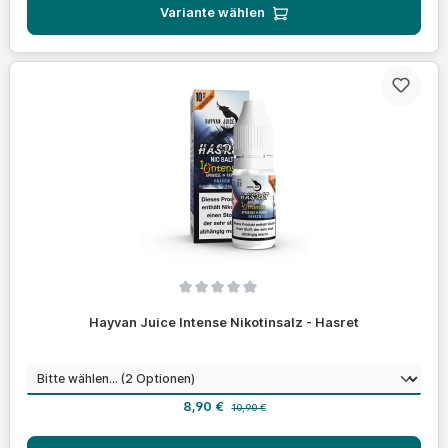
Variante wählen
Durchschnittliche Bewertung von 0 von 5 Sternen
Hayvan Juice Intense Nikotinsalz - Hasret
auswählen
Nikotinstärke
Verkaufspreis:
Regulärer Preis:
8,90 €
10,90 €