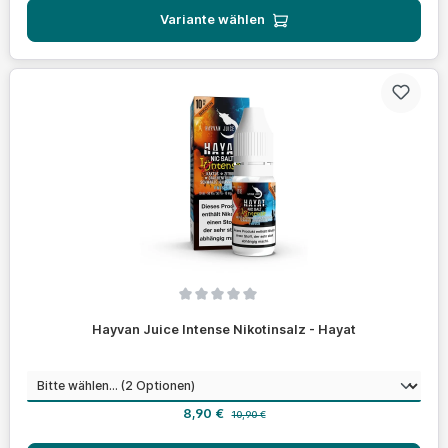
Variante wählen
Durchschnittliche Bewertung von 0 von 5 Sternen
Hayvan Juice Intense Nikotinsalz - Hayat
auswählen
Nikotinstärke
Verkaufspreis:
Regulärer Preis:
8,90 €
10,90 €