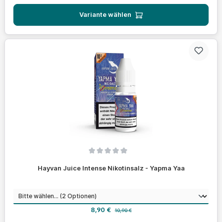
Variante wählen
Durchschnittliche Bewertung von 0 von 5 Sternen
Hayvan Juice Intense Nikotinsalz - Yapma Yaa
auswählen
Nikotinstärke
Verkaufspreis:
Regulärer Preis:
8,90 €
10,90 €