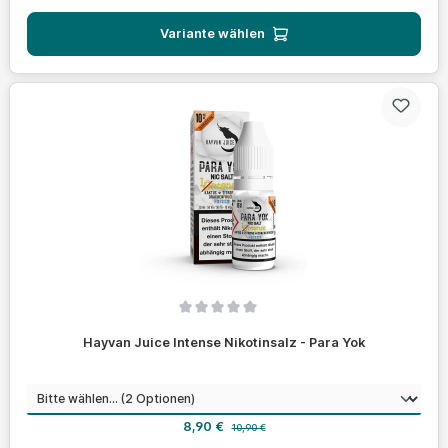
Variante wählen
Durchschnittliche Bewertung von 0 von 5 Sternen
Hayvan Juice Intense Nikotinsalz - Para Yok
auswählen
Nikotinstärke
Verkaufspreis:
Regulärer Preis:
8,90 €
10,90 €