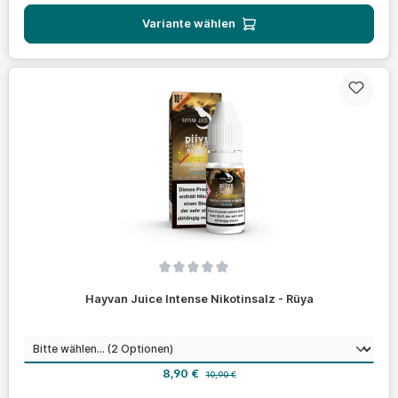
Variante wählen
Durchschnittliche Bewertung von 0 von 5 Sternen
Hayvan Juice Intense Nikotinsalz - Rüya
auswählen
Nikotinstärke
Verkaufspreis:
Regulärer Preis:
8,90 €
10,90 €