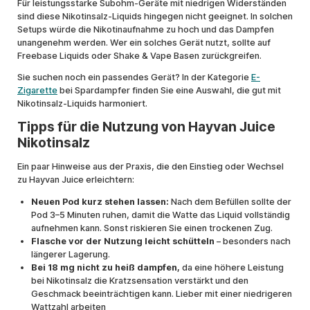
Für leistungsstarke Subohm-Geräte mit niedrigen Widerständen
sind diese Nikotinsalz-Liquids hingegen nicht geeignet. In solchen
Setups würde die Nikotinaufnahme zu hoch und das Dampfen
unangenehm werden. Wer ein solches Gerät nutzt, sollte auf
Freebase Liquids oder Shake & Vape Basen zurückgreifen.
Sie suchen noch ein passendes Gerät? In der Kategorie
E-
Zigarette
bei Spardampfer finden Sie eine Auswahl, die gut mit
Nikotinsalz-Liquids harmoniert.
Tipps für die Nutzung von Hayvan Juice
Nikotinsalz
Ein paar Hinweise aus der Praxis, die den Einstieg oder Wechsel
zu Hayvan Juice erleichtern:
Neuen Pod kurz stehen lassen:
Nach dem Befüllen sollte der
Pod 3–5 Minuten ruhen, damit die Watte das Liquid vollständig
aufnehmen kann. Sonst riskieren Sie einen trockenen Zug.
Flasche vor der Nutzung leicht schütteln
– besonders nach
längerer Lagerung.
Bei 18 mg nicht zu heiß dampfen,
da eine höhere Leistung
bei Nikotinsalz die Kratzsensation verstärkt und den
Geschmack beeinträchtigen kann. Lieber mit einer niedrigeren
Wattzahl arbeiten