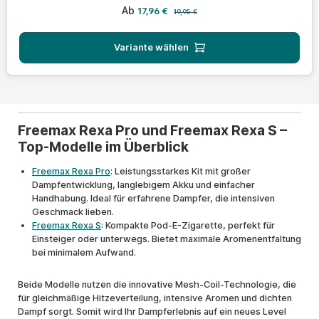
Verkaufspreis:
Regulärer Preis:
Ab
17,96 €
19,95 €
Variante wählen
Freemax Rexa Pro und Freemax Rexa S –
Top-Modelle im Überblick
Freemax Rexa Pro
: Leistungsstarkes Kit mit großer
Dampfentwicklung, langlebigem Akku und einfacher
Handhabung. Ideal für erfahrene Dampfer, die intensiven
Geschmack lieben.
Freemax Rexa S
: Kompakte Pod-E-Zigarette, perfekt für
Einsteiger oder unterwegs. Bietet maximale Aromenentfaltung
bei minimalem Aufwand.
Beide Modelle nutzen die innovative Mesh-Coil-Technologie, die
für gleichmäßige Hitzeverteilung, intensive Aromen und dichten
Dampf sorgt. Somit wird Ihr Dampferlebnis auf ein neues Level