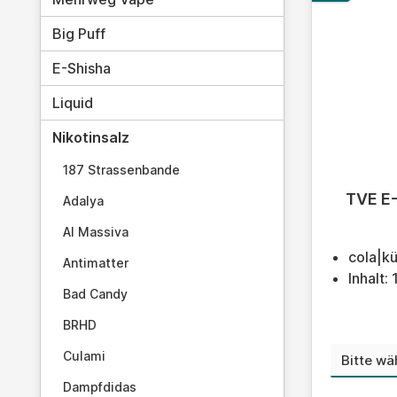
Big Puff
E-Shisha
Liquid
Nikotinsalz
187 Strassenbande
Durchschn
TVE E-
Adalya
Al Massiva
cola|kü
Antimatter
Inhalt:
Bad Candy
BRHD
Nikoti
Culami
Dampfdidas