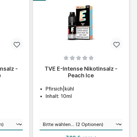
ung von 0 von 5 Sternen
Durchschnittliche Bewertung von 0 von 5
nsalz -
TVE E-Intense Nikotinsalz -
e
Peach Ice
Pfirsich|kühl
Inhalt: 10ml
wählen
auswählen
Nikotinstärke
 Preis:
Regulärer Preis: