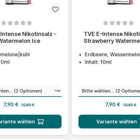
ittliche Bewertung von 0 von 5 Sternen
Durchschnittliche Bewert
Intense Nikotinsalz -
TVE E-Intense Nikoti
Watermelon Ice
Strawberry Waterme
melone|kühl
Erdbeere, Wassermelo
 10ml
Inhalt: 10ml
auswählen
aus
nstärke
Nikotinstärke
Regulärer Preis:
Regulärer
Verkaufspreis:
Verkaufsprei
7,90 €
7,90 €
10,90 €
10,90 €
riante wählen
Variante wählen