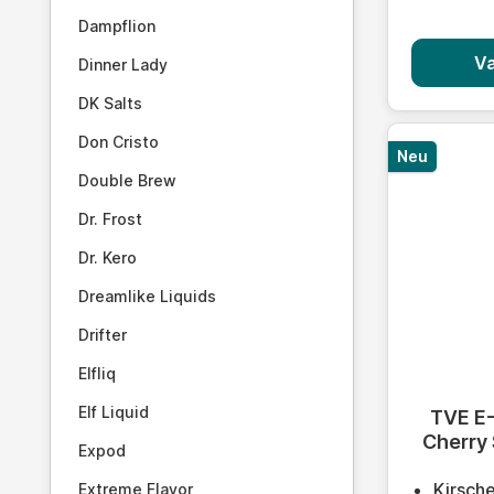
Dampflion
Va
Dinner Lady
DK Salts
Don Cristo
Neu
Double Brew
Dr. Frost
Dr. Kero
Dreamlike Liquids
Drifter
Elfliq
Durchschn
Elf Liquid
TVE E-
Cherry
Expod
Kirsch
Extreme Flavor