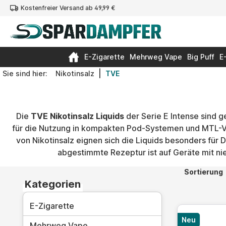
Kostenfreier Versand ab 49,99 €
springen
Zur Hauptnavigation springen
E-Zigarette
Mehrweg Vape
Big Puff
E
|
Sie sind hier:
Nikotinsalz
TVE
Die
TVE Nikotinsalz Liquids
der Serie E Intense sind g
für die Nutzung in kompakten Pod-Systemen und MTL-Ve
von Nikotinsalz eignen sich die Liquids besonders fü
abgestimmte Rezeptur ist auf Geräte mit ni
Sortierung
Kategorien
E-Zigarette
Neu
Mehrweg Vape