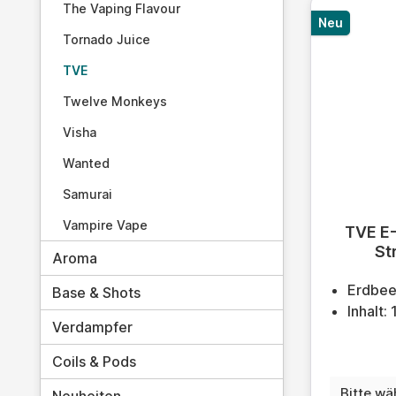
The Vaping Flavour
Neu
Tornado Juice
TVE
Twelve Monkeys
Visha
Wanted
Samurai
Durchschn
Vampire Vape
TVE E-
St
Aroma
Erdbee
Base & Shots
Inhalt:
Verdampfer
Coils & Pods
Nikoti