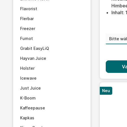
Himbee
Flavorist
Inhalt:
Flerbar
Freezer
Nikoti
Fumot
Grabit EasyLiQ
Hayvan Juice
Va
Holster
Icewave
Just Juice
Neu
K-Boom
Kaffeepause
Kapkas