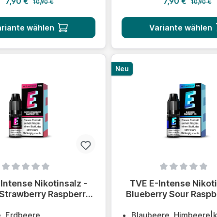
Verkaufspreis:
Verkaufsprei
7,90 €
7,90 €
10,90 €
10,90 €
riante wählen
Variante wählen
Neu
ittliche Bewertung von 0 von 5 Sternen
Durchschnittliche Bewert
Intense Nikotinsalz -
TVE E-Intense Nikoti
 Strawberry Raspberry
Blueberry Sour Raspb
Ice
e, Erdbeere,
Blaubeere, Himbeere|k