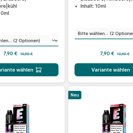
re|kühl
Inhalt: 10ml
 10ml
aus
Nikotinstärke
auswählen
nstärke
Regulärer Preis:
Regulärer
Verkaufspreis:
Verkaufsprei
7,90 €
7,90 €
10,90 €
10,90 €
riante wählen
Variante wählen
Neu