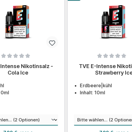
ittliche Bewertung von 0 von 5 Sternen
Durchschnittliche Bewert
Intense Nikotinsalz -
TVE E-Intense Nikoti
Cola Ice
Strawberry Ic
hl
Erdbeere|kühl
 10ml
Inhalt: 10ml
auswählen
aus
nstärke
Nikotinstärke
Regulärer Preis:
Regulärer