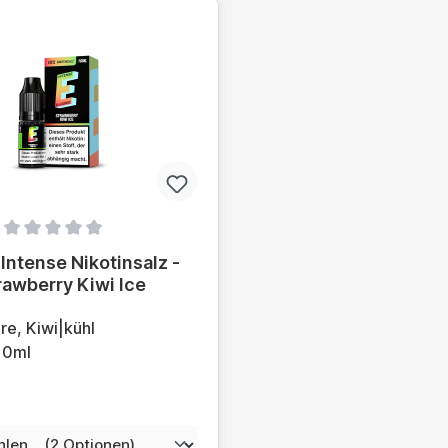
ittliche Bewertung von 0 von 5 Sternen
Intense Nikotinsalz -
rawberry Kiwi Ice
re, Kiwi|kühl
 10ml
auswählen
nstärke