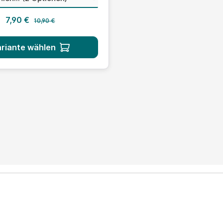
Regulärer Preis:
Verkaufspreis:
7,90 €
10,90 €
riante wählen