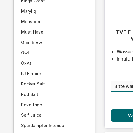
Kings Crest
Maryliq
Monsoon
Durchschn
TVE E-
Must Have
Ohm Brew
Wasser
Owl
Inhalt:
Oxva
PJ Empire
Pocket Salt
Nikoti
Pod Salt
Revoltage
Self Juice
Va
Spardampfer Intense