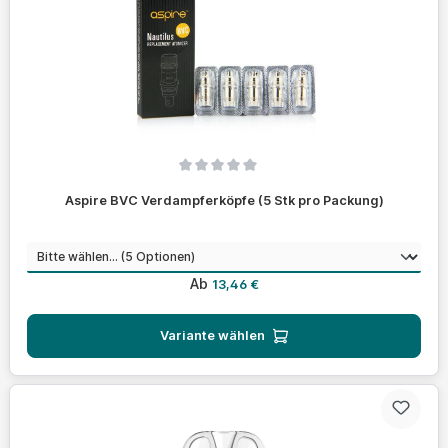
Durchschnittliche Bewertung von 0 von 5 Sternen
Aspire BVC Verdampferköpfe (5 Stk pro Packung)
auswählen
Widerstand
Regulärer Preis:
Ab
13,46 €
Variante wählen