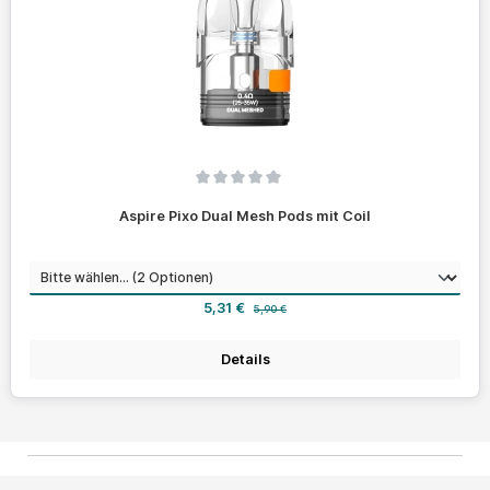
Durchschnittliche Bewertung von 0 von 5 Sternen
Aspire Pixo Dual Mesh Pods mit Coil
auswählen
Widerstand
Verkaufspreis:
Regulärer Preis:
5,31 €
5,90 €
Details