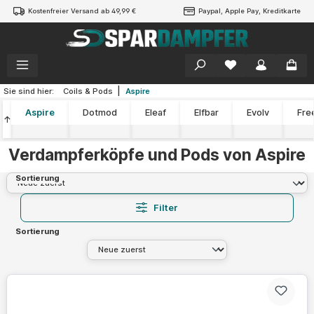
Kostenfreier Versand ab 49,99 €
Paypal, Apple Pay, Kreditkarte
alt springen
|
Sie sind hier:
Coils & Pods
Aspire
Aspire
Dotmod
Eleaf
Elfbar
Evolv
Fre
↑
Verdampferköpfe und Pods von Aspire
Sortierung
Filter
Sortierung