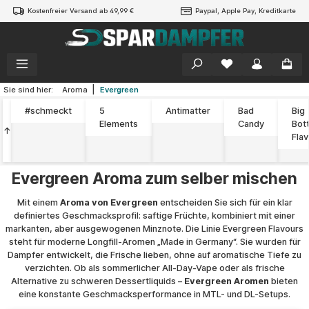
Kostenfreier Versand ab 49,99 €
Paypal, Apple Pay, Kreditkarte
alt springen
|
Sie sind hier:
Aroma
Evergreen
#schmeckt
5
Antimatter
Bad
Big
Elements
Candy
Bott
↑
Fla
Evergreen Aroma zum selber mischen
Mit einem
Aroma von Evergreen
entscheiden Sie sich für ein klar
definiertes Geschmacksprofil: saftige Früchte, kombiniert mit einer
markanten, aber ausgewogenen Minznote. Die Linie Evergreen Flavours
steht für moderne Longfill-Aromen „Made in Germany“. Sie wurden für
Dampfer entwickelt, die Frische lieben, ohne auf aromatische Tiefe zu
verzichten. Ob als sommerlicher All-Day-Vape oder als frische
Alternative zu schweren Dessertliquids –
Evergreen Aromen
bieten
eine konstante Geschmacksperformance in MTL- und DL-Setups.