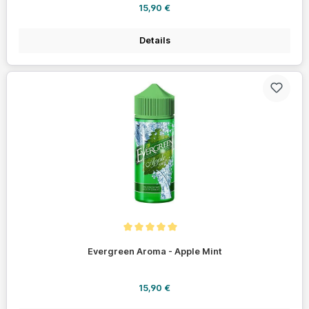
Regulärer Preis:
15,90 €
Details
Durchschnittliche Bewertung von 5 von 5 Sternen
Evergreen Aroma - Apple Mint
Regulärer Preis:
15,90 €