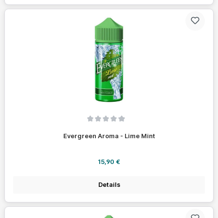
Durchschnittliche Bewertung von 0 von 5 Sternen
Evergreen Aroma - Lime Mint
Regulärer Preis:
15,90 €
Details