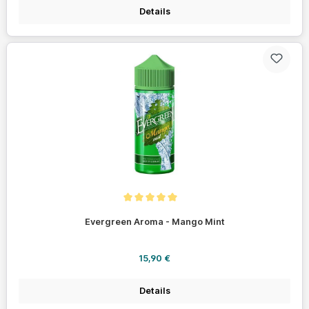
Details
Durchschnittliche Bewertung von 5 von 5 Sternen
Evergreen Aroma - Mango Mint
Regulärer Preis:
15,90 €
Details