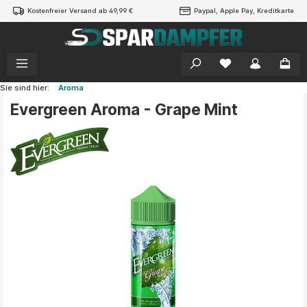
Kostenfreier Versand ab 49,99 €
Paypal, Apple Pay, Kreditkarte
alt springen
Sie sind hier:
Aroma
Evergreen Aroma - Grape Mint
Bildergalerie überspringen