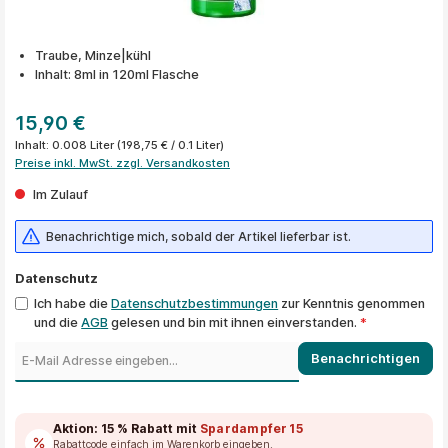
Traube, Minze|kühl
Inhalt: 8ml in 120ml Flasche
15,90 €
Inhalt:
0.008 Liter
(198,75 € / 0.1 Liter)
Preise inkl. MwSt. zzgl. Versandkosten
Im Zulauf
Benachrichtige mich, sobald der Artikel lieferbar ist.
Datenschutz
Ich habe die
Datenschutzbestimmungen
zur Kenntnis genommen
und die
AGB
gelesen und bin mit ihnen einverstanden.
*
Benachrichtigen
Aktion:
15 % Rabatt
mit
Spardampfer15
Rabattcode einfach im Warenkorb eingeben.