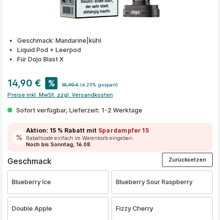
Geschmack: Mandarine|kühl
Liquid Pod + Leerpod
Für Dojo Blast X
14,90 €
%
15,90 €
(6.29% gespart)
Preise inkl. MwSt. zzgl. Versandkosten
Sofort verfügbar, Lieferzeit: 1-2 Werktage
Aktion:
15 % Rabatt
mit
Spardampfer15
Rabattcode einfach im Warenkorb eingeben.
Noch bis Sonntag, 16.08.
Zurücksetzen
auswählen
Geschmack
Blueberry Ice
Blueberry Sour Raspberry
Double Apple
Fizzy Cherry