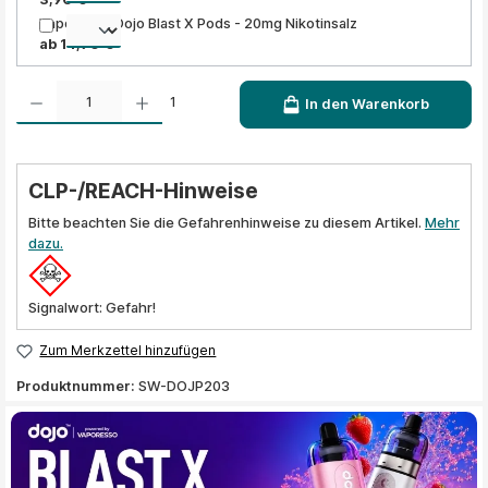
Vaporesso Dojo Blast X Pods - 20mg Nikotinsalz
ab 14,90 €
Produkt Anzahl: Gib den gewünschten Wert ein oder benutze die Schaltflächen um die A
1
In den Warenkorb
CLP-/REACH-Hinweise
Bitte beachten Sie die Gefahrenhinweise zu diesem Artikel.
Mehr
dazu.
Signalwort: Gefahr!
Zum Merkzettel hinzufügen
Produktnummer:
SW-DOJP203