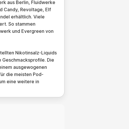
rk aus Berlin, Fluidwerke
d Candy, Revoltage, Elf
del erhältlich. Viele
iert. So stammen
idwerk und Evergreen von
llten Nikotinsalz-Liquids
e Geschmacksprofile. Die
nd einem ausgewogenen
für die meisten Pod-
m eine weitere in