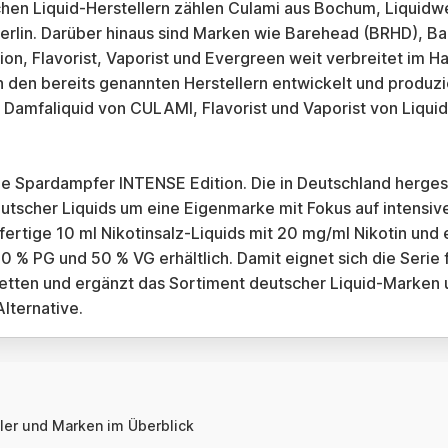
hen Liquid-Herstellern zählen Culami aus Bochum, Liquidwe
erlin. Darüber hinaus sind Marken wie Barehead (BRHD), Ba
ion, Flavorist, Vaporist und Evergreen weit verbreitet im Han
 den bereits genannten Herstellern entwickelt und produz
 Damfaliquid von CULAMI, Flavorist und Vaporist von Liqu
 Spardampfer INTENSE Edition. Die in Deutschland hergeste
tscher Liquids um eine Eigenmarke mit Fokus auf intensiv
sfertige 10 ml Nikotinsalz-Liquids mit 20 mg/ml Nikotin u
0 % PG und 50 % VG erhältlich. Damit eignet sich die Serie 
tten und ergänzt das Sortiment deutscher Liquid-Marken u
lternative.
ler und Marken im Überblick