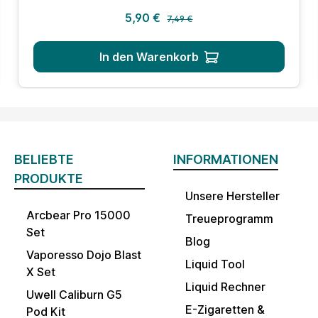
Regulärer Preis:
Verkaufspreis:
5,90 €
7,49 €
In den Warenkorb
BELIEBTE
INFORMATIONEN
PRODUKTE
Unsere Hersteller
Arcbear Pro 15000
Treueprogramm
Set
Blog
Vaporesso Dojo Blast
Liquid Tool
X Set
Liquid Rechner
Uwell Caliburn G5
E-Zigaretten &
Pod Kit