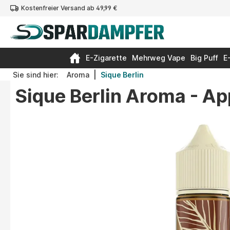
Kostenfreier Versand ab 49,99 €
springen
Zur Hauptnavigation springen
E-Zigarette
Mehrweg Vape
Big Puff
E
|
Sie sind hier:
Aroma
Sique Berlin
Sique Berlin Aroma - A
Bildergalerie überspringen