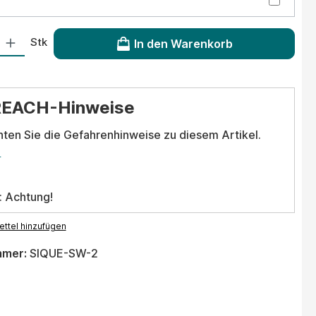
 Gib den gewünschten Wert ein oder benutze die Schaltflächen um die Anzahl
Stk
In den Warenkorb
REACH-Hinweise
hten Sie die Gefahrenhinweise zu diesem Artikel.
.
: Achtung!
ttel hinzufügen
mmer:
SIQUE-SW-2