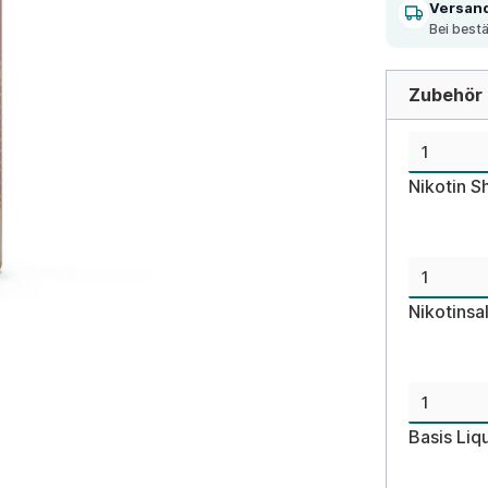
Versan
Bei best
Zubehör d
Nikotin S
Nikotinsa
Basis Liq