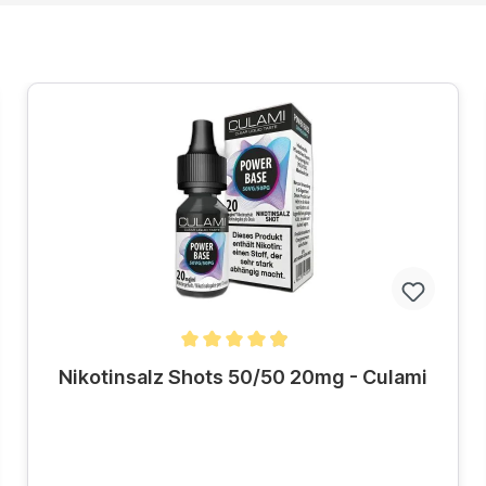
Durchschnittliche Bewertung von 4.8 von 5 Sternen
Nikotinsalz Shots 50/50 20mg - Culami