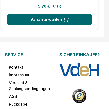
Regulärer Preis:
Verkaufspreis:
5,90 €
7,49 €
Variante wählen
SERVICE
SICHER EINKAUFEN
Kontakt
Impressum
Versand &
Zahlungsbedingungen
AGB
Rückgabe