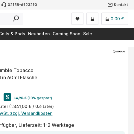
02158-6923290
Kontakt
0,00 €
Coils & Pods
Neuheiten
Coming Soon
Sale
umble Tobacco
ml in 60ml Flasche
€
%
14,90 €
(10% gespart)
Liter
(1.341,00 € / 0.6 Liter)
MwSt. zzgl. Versandkosten
fügbar, Lieferzeit: 1-2 Werktage