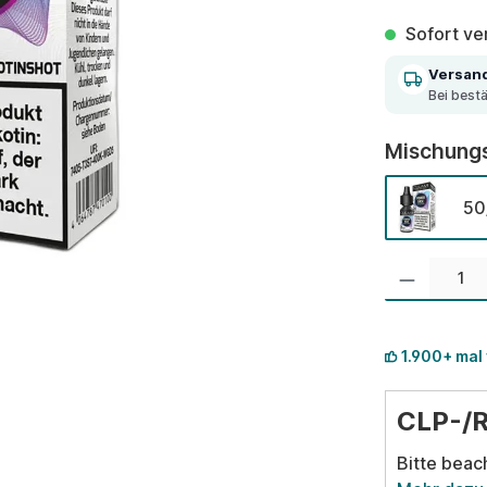
Sofort ver
Versan
Bei best
Mischungs
50
Produkt Anzahl:
1.900+ mal
CLP-/
Bitte beac