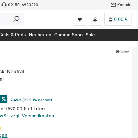
02158-6923290
Kontakt
0,00 €
Coils & Pods
Neuheiten
Coming Soon
Sale
k: Neutral
ml
%
7,49 €
(21.23% gespart)
ter
(590,00 € / 1 Liter)
MwSt. zzgl. Versandkosten
tliche Bewertung von 5 von 5 Sternen
gen