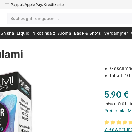
Paypal, Apple Pay, Kreditkarte
-Shisha
Liquid
Nikotinsalz
Aroma
Base & Shots
Verdampfer
ulami
Geschmac
Inhalt: 10
5,90 €
Inhalt:
0.01 Li
Preise inkl. 
Durchschnit
7 Bewertun