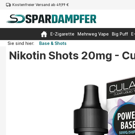
Kostenfreier Versand ab 49,99 €
springen
Zur Hauptnavigation springen
E-Zigarette
Mehrweg Vape
Big Puff
E
Sie sind hier:
Base & Shots
Nikotin Shots 20mg - C
Bildergalerie überspringen