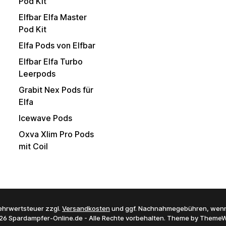
Pod Kit
Elfbar Elfa Master
Pod Kit
Elfa Pods von Elfbar
Elfbar Elfa Turbo
Leerpods
Grabit Nex Pods für
Elfa
Icewave Pods
Oxva Xlim Pro Pods
mit Coil
 Mehrwertsteuer zzgl.
Versandkosten
und ggf. Nachnahmegebühren, wenn
26 Spardampfer-Online.de - Alle Rechte vorbehalten. Theme by
ThemeW