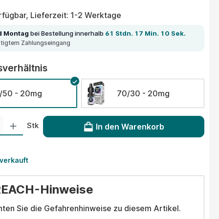
fügbar, Lieferzeit: 1-2 Werktage
d Montag
bei Bestellung innerhalb
61 Stdn. 17 Min. 10 Sek.
ätigtem Zahlungseingang
auswählen
verhältnis
/50 - 20mg
70/30 - 20mg
 Gib den gewünschten Wert ein oder benutze die Schaltflächen um die Anzahl
Stk
In den Warenkorb
 verkauft
REACH-Hinweise
hten Sie die Gefahrenhinweise zu diesem Artikel.