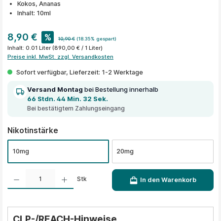
Kokos, Ananas
Inhalt: 10ml
8,90 €
%
10,90 €
(18.35% gespart)
Inhalt:
0.01 Liter
(890,00 € / 1 Liter)
Preise inkl. MwSt. zzgl. Versandkosten
Sofort verfügbar, Lieferzeit: 1-2 Werktage
Versand Montag
bei Bestellung innerhalb
66 Stdn. 44 Min. 32 Sek.
Bei bestätigtem Zahlungseingang
auswählen
Nikotinstärke
10mg
20mg
Produkt Anzahl: Gib den gewünschten Wert ein oder benutze die Schaltflächen um die A
Stk
In den Warenkorb
CLP-/REACH-Hinweise