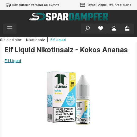
Kostenfreier Versand ab 49,99 €
Paypal, Apple Pay, Kreditkarte
alt springen
|
Sie sind hier:
Nikotinsalz
Elf Liquid
Elf Liquid Nikotinsalz - Kokos Ananas
Elf Liquid
Bildergalerie überspringen