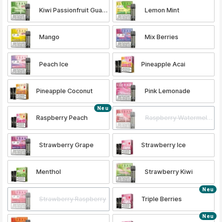
Kiwi Passionfruit Guava
Lemon Mint
Mango
Mix Berries
Peach Ice
Pineapple Acai
Pineapple Coconut
Pink Lemonade
Neu
Raspberry Peach
Raspberry Watermelon
Strawberry Grape
Strawberry Ice
Menthol
Strawberry Kiwi
Neu
Strawberry Raspberry
Triple Berries
Neu