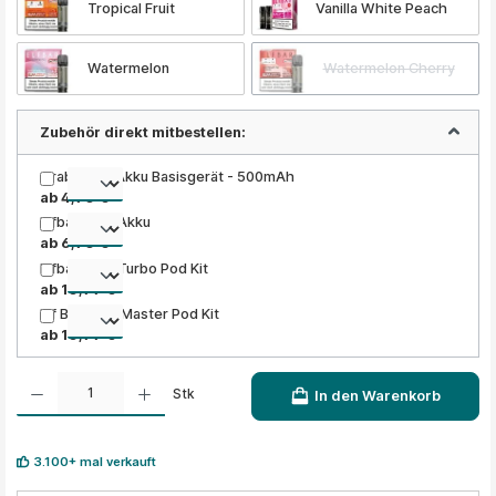
Tropical Fruit
Vanilla White Peach
Watermelon
Watermelon Cherry
Zubehör direkt mitbestellen:
Grabit Nex Akku Basisgerät - 500mAh
ab 4,90 €
Elfbar ELFA Akku
ab 6,90 €
Elfbar ELFA Turbo Pod Kit
ab 10,99 €
Elf Bar ELFA Master Pod Kit
ab 10,99 €
Produkt Anzahl: Gib den gewünschten Wert ein oder benutze die Schaltflächen um die A
Stk
In den Warenkorb
3.100+ mal verkauft