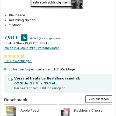
Blaubeere
mit 20mg Nikotin
2 Stück
7,90 €
%
11,90 €
(33.61% gespart)
Inhalt:
2 Stück
(3,95 € / 1 Stück)
Preise inkl. MwSt. zzgl. Versandkosten
Durchschnittliche Bewertung von 4.7 von 5 Sternen
101 Bewertungen
Sofort verfügbar, Lieferzeit: 1-2 Werktage
Versand heute
bei Bestellung innerhalb
02 Stdn. 39 Min. 39 Sek.
Bei bestätigtem Zahlungseingang
Zurücksetzen
auswählen
Geschmack
Apple Peach
Blackberry Cherry