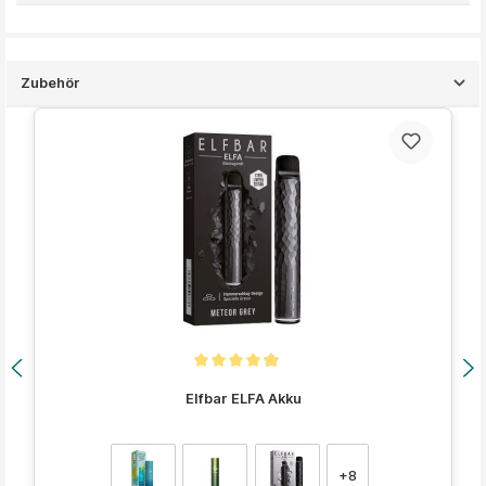
Zubehör
Produktgalerie überspringen
Durchschnittliche Bewertung von 4.9 von 5 Sternen
Elfbar ELFA Akku
auswählen
Farbe
+
8