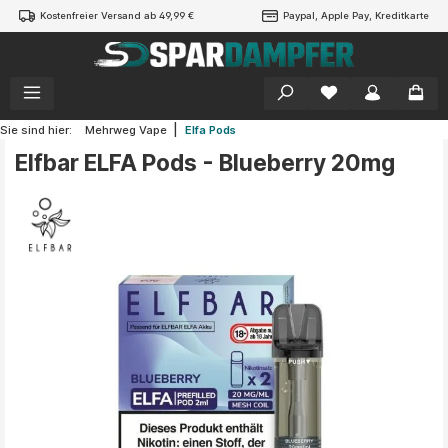
Kostenfreier Versand ab 49,99 €
Paypal, Apple Pay, Kreditkarte
alt springen
|
Sie sind hier:
Mehrweg Vape
Elfa Pods
Elfbar ELFA Pods - Blueberry 20mg
Bildergalerie überspringen