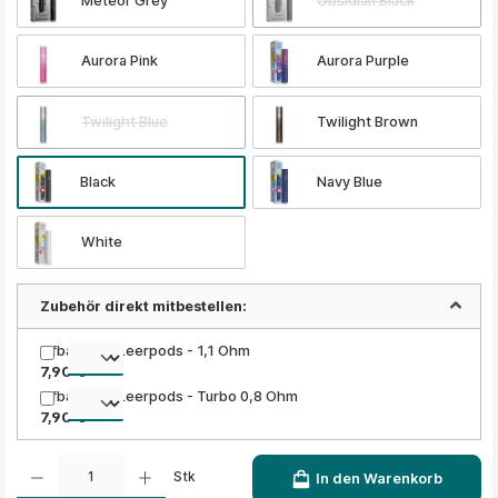
Meteor Grey
Obsidian Black
Aurora Pink
Aurora Purple
Twilight Blue
Twilight Brown
Black
Navy Blue
White
Zubehör direkt mitbestellen:
Elfbar ELFA Leerpods - 1,1 Ohm
7,90 €
Elfbar ELFA Leerpods - Turbo 0,8 Ohm
7,90 €
Produkt Anzahl: Gib den gewünschten Wert ein oder benutze die Schaltflächen um die A
Stk
In den Warenkorb