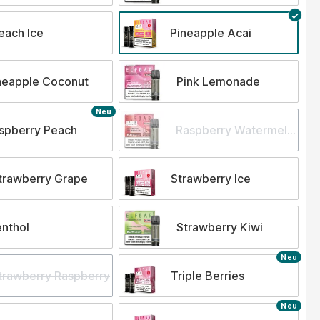
each Ice
Pineapple Acai
neapple Coconut
Pink Lemonade
Neu
spberry Peach
Raspberry Watermelon
trawberry Grape
Strawberry Ice
nthol
Strawberry Kiwi
Neu
trawberry Raspberry
Triple Berries
Neu