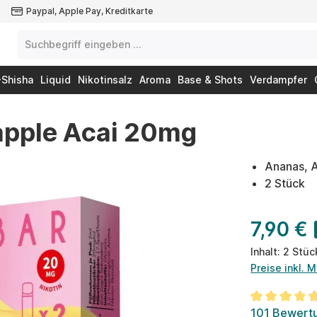
Paypal, Apple Pay, Kreditkarte
-Shisha
Liquid
Nikotinsalz
Aroma
Base & Shots
Verdampfer
eapple Acai 20mg
Ananas, 
2 Stück
7,90 €
Inhalt:
2 Stü
Preise inkl. 
Durchschnit
101 Bewert