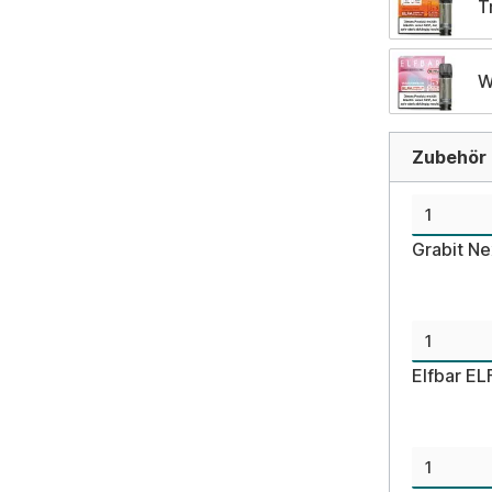
T
W
Zubehör d
Grabit N
Elfbar E