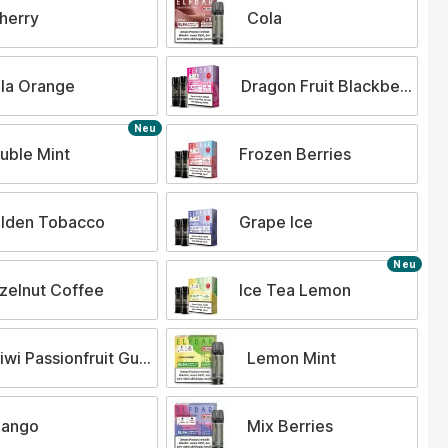
herry
Cola
la Orange
Dragon Fruit Blackberry
Neu
uble Mint
Frozen Berries
lden Tobacco
Grape Ice
Neu
zelnut Coffee
Ice Tea Lemon
iwi Passionfruit Guava
Lemon Mint
ango
Mix Berries