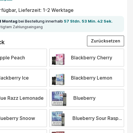
fügbar, Lieferzeit: 1-2 Werktage
d Montag
bei Bestellung innerhalb
57 Stdn. 53 Min. 42 Sek.
ätigtem Zahlungseingang
auswählen
Zurücksetzen
ck
pple Peach
Blackberry Cherry
lackberry Ice
Blackberry Lemon
lue Razz Lemonade
Blueberry
lueberry Snoow
Blueberry Sour Raspberry