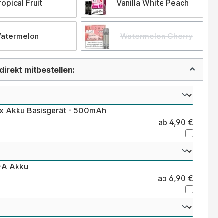
ropical Fruit
Vanilla White Peach
atermelon
Watermelon Cherry
irekt mitbestellen:
ex Akku Basisgerät - 500mAh
ab 4,90 €
LFA Akku
ab 6,90 €