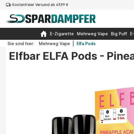
Kostenfreier Versand ab 49,99 €
springen
Zur Hauptnavigation springen
E-Zigarette
Mehrweg Vape
Big Puff
E
|
Sie sind hier:
Mehrweg Vape
Elfa Pods
Elfbar ELFA Pods - Pin
Bildergalerie überspringen