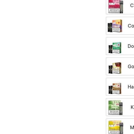
C
Co
Do
Go
Ha
K
M