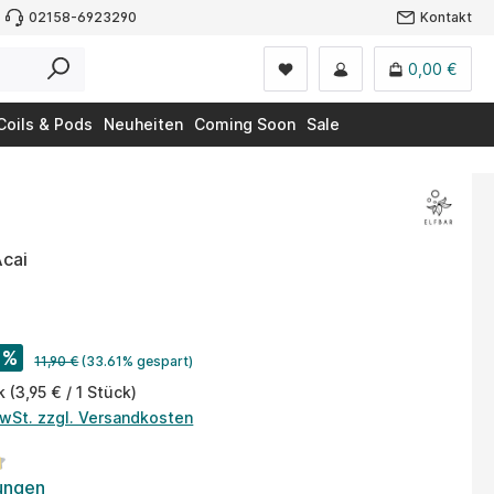
02158-6923290
Kontakt
0,00 €
Coils & Pods
Neuheiten
Coming Soon
Sale
Acai
%
11,90 €
(33.61% gespart)
ck
(3,95 € / 1 Stück)
MwSt. zzgl. Versandkosten
tliche Bewertung von 4.7 von 5 Sternen
ungen