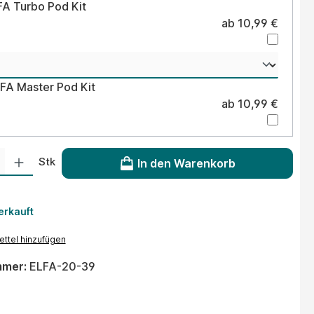
FA Turbo Pod Kit
ab 10,99 €
LFA Master Pod Kit
ab 10,99 €
 Gib den gewünschten Wert ein oder benutze die Schaltflächen um die Anzahl
Stk
In den Warenkorb
erkauft
ttel hinzufügen
mmer:
ELFA-20-39