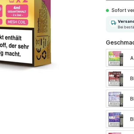
Sofort ver
Versan
Bei best
Geschma
A
B
B
B