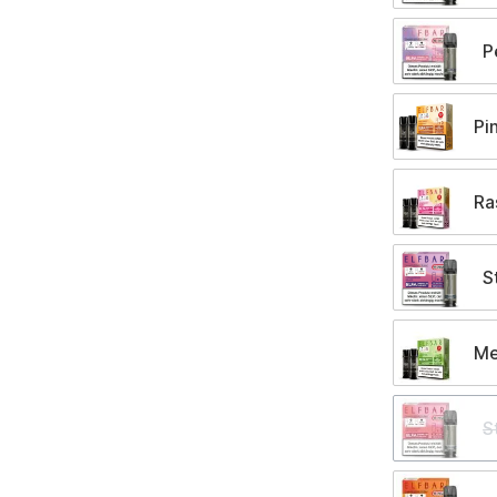
P
Pi
Ra
S
Me
S