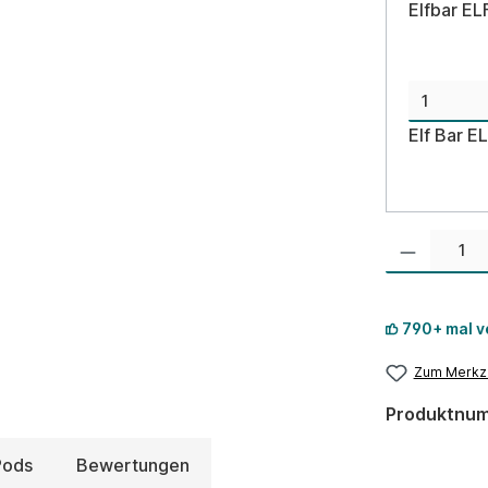
Elfbar EL
Elf Bar E
Produkt Anzahl:
790+ mal v
Zum Merkze
Produktnu
Pods
Bewertungen