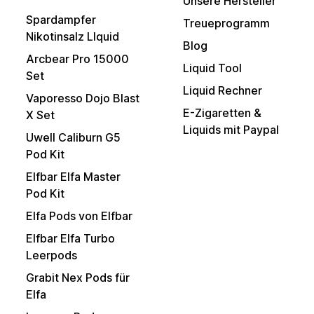
Unsere Hersteller
Spardampfer
Treueprogramm
Nikotinsalz LIquid
Blog
Arcbear Pro 15000
Liquid Tool
Set
Liquid Rechner
Vaporesso Dojo Blast
E-Zigaretten &
X Set
Liquids mit Paypal
Uwell Caliburn G5
Pod Kit
Elfbar Elfa Master
Pod Kit
Elfa Pods von Elfbar
Elfbar Elfa Turbo
Leerpods
Grabit Nex Pods für
Elfa