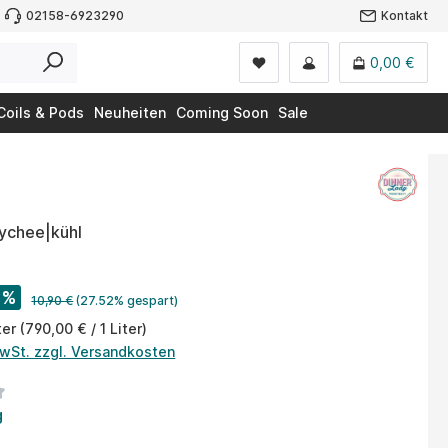
02158-6923290
Kontakt
0,00 €
Coils & Pods
Neuheiten
Coming Soon
Sale
Lychee|kühl
%
10,90 €
(27.52% gespart)
ter
(790,00 € / 1 Liter)
MwSt. zzgl. Versandkosten
tliche Bewertung von 1 von 5 Sternen
g