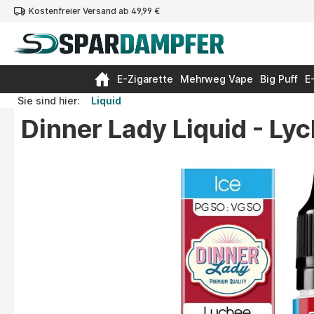
Kostenfreier Versand ab 49,99 €
springen
Zur Hauptnavigation springen
E-Zigarette
Mehrweg Vape
Big Puff
E
Sie sind hier:
Liquid
Dinner Lady Liquid - Lyc
Bildergalerie überspringen