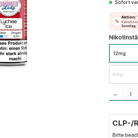
Sofort ver
Aktion:
Rabattco
Sonntag, 
Nikotinst
12mg
6mg
Produkt Anzahl:
CLP-/
Bitte beac