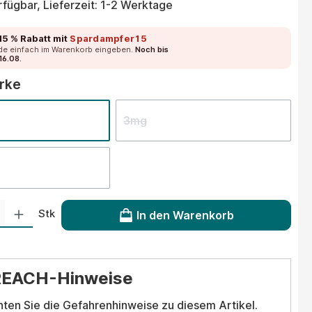
fügbar, Lieferzeit: 1-2 Werktage
15 % Rabatt
mit
Spardampfer15
de einfach im Warenkorb eingeben.
Noch bis
16.08.
auswählen
ärke
3mg
 Gib den gewünschten Wert ein oder benutze die Schaltflächen um die Anzahl
Stk
In den Warenkorb
REACH-Hinweise
hten Sie die Gefahrenhinweise zu diesem Artikel.