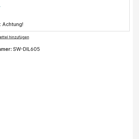
.
: Achtung!
ttel hinzufügen
mmer:
SW-DIL605