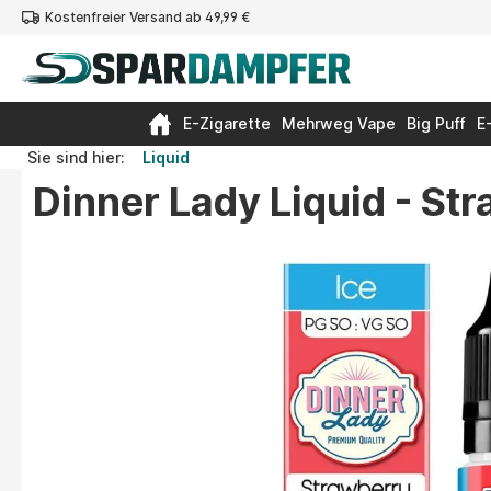
Kostenfreier Versand ab 49,99 €
springen
Zur Hauptnavigation springen
E-Zigarette
Mehrweg Vape
Big Puff
E
Sie sind hier:
Liquid
Dinner Lady Liquid - St
Bildergalerie überspringen