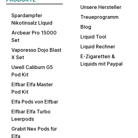
Unsere Hersteller
Spardampfer
Treueprogramm
Nikotinsalz LIquid
Blog
Arcbear Pro 15000
Liquid Tool
Set
Liquid Rechner
Vaporesso Dojo Blast
E-Zigaretten &
X Set
Liquids mit Paypal
Uwell Caliburn G5
Pod Kit
Elfbar Elfa Master
Pod Kit
Elfa Pods von Elfbar
Elfbar Elfa Turbo
Leerpods
Grabit Nex Pods für
Elfa