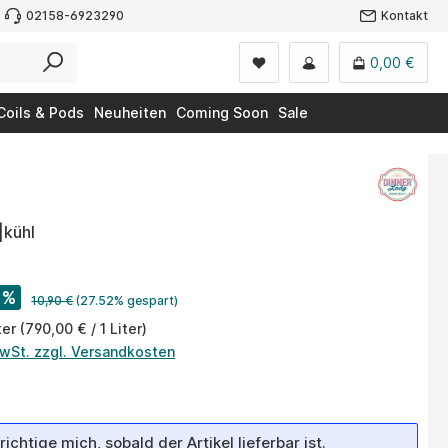
02158-6923290
Kontakt
0,00 €
Coils & Pods
Neuheiten
Coming Soon
Sale
|kühl
%
10,90 €
(27.52% gespart)
ter
(790,00 € / 1 Liter)
MwSt. zzgl. Versandkosten
ichtige mich, sobald der Artikel lieferbar ist.