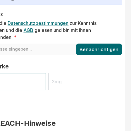
tz
 die
Datenschutzbestimmungen
zur Kenntnis
n und die
AGB
gelesen und bin mit ihnen
anden.
*
Benachrichtigen
auswählen
ärke
3mg
REACH-Hinweise