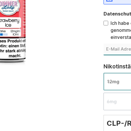
Datenschu
Ich habe
genomme
einverst
Nikotinst
12mg
6mg
CLP-/