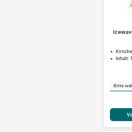
Durchschn
Icewave
Kirsche
Inhalt:
Nikoti
Va