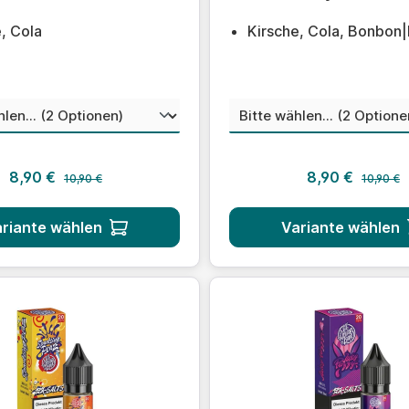
, Cola
Kirsche, Cola, Bonbon|
auswählen
aus
nstärke
Nikotinstärke
Regulärer Preis:
Regulärer
Verkaufspreis:
Verkaufsprei
8,90 €
8,90 €
10,90 €
10,90 €
riante wählen
Variante wählen