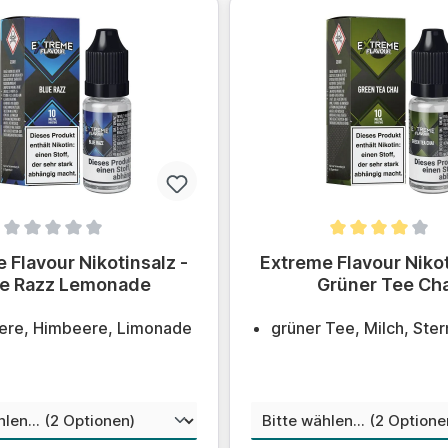
ittliche Bewertung von 0 von 5 Sternen
Durchschnittliche Bewert
 Flavour Nikotinsalz -
Extreme Flavour Nikot
ue Razz Lemonade
Grüner Tee Cha
ere, Himbeere, Limonade
grüner Tee, Milch, Ster
auswählen
aus
nstärke
Nikotinstärke