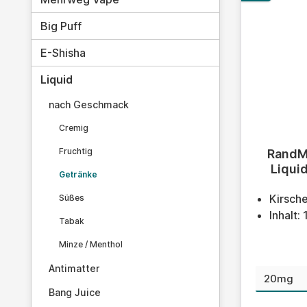
Big Puff
E-Shisha
Liquid
nach Geschmack
Cremig
Durchschn
Fruchtig
RandM 
Liqui
Getränke
Kirsche
Süßes
Inhalt:
Tabak
Minze / Menthol
Antimatter
Nikoti
Bang Juice