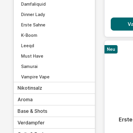
Damfaliquid
Dinner Lady
Va
Erste Sahne
K-Boom
Leeqd
Neu
Must Have
Samurai
Vampire Vape
Nikotinsalz
Aroma
Base & Shots
Durchschn
Erste
Verdampfer