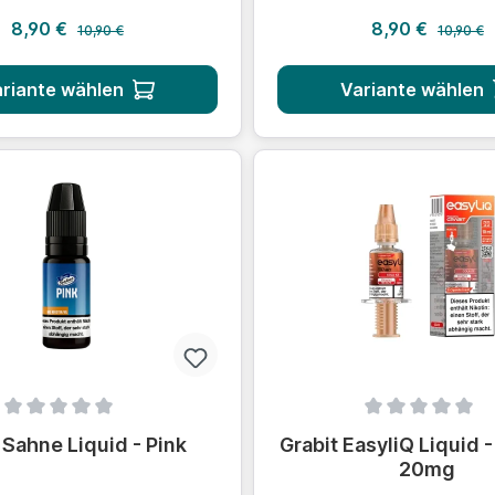
Regulärer Preis:
Regulärer
Verkaufspreis:
Verkaufsprei
8,90 €
8,90 €
10,90 €
10,90 €
riante wählen
Variante wählen
ittliche Bewertung von 0 von 5 Sternen
Durchschnittliche Bewert
 Sahne Liquid - Pink
Grabit EasyliQ Liquid -
20mg