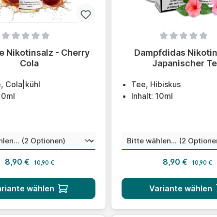
ittliche Bewertung von 0 von 5 Sternen
Durchschnittliche Bewert
 Nikotinsalz - Cherry
Dampfdidas Nikotin
Cola
Japanischer T
, Cola|kühl
Tee, Hibiskus
 10ml
Inhalt: 10ml
auswählen
aus
nstärke
Nikotinstärke
Regulärer Preis:
Regulärer
Verkaufspreis:
Verkaufsprei
8,90 €
8,90 €
10,90 €
10,90 €
riante wählen
Variante wählen