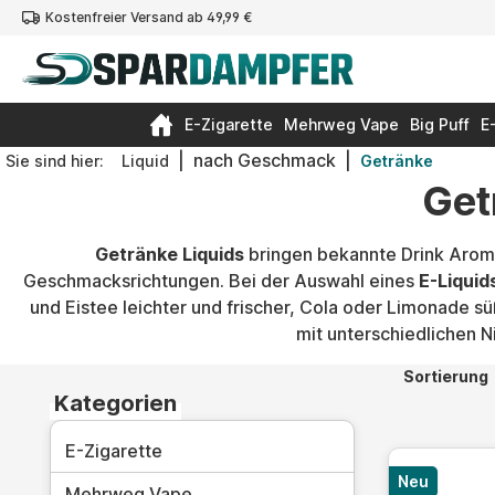
Kostenfreier Versand ab 49,99 €
springen
Zur Hauptnavigation springen
E-Zigarette
Mehrweg Vape
Big Puff
E
|
nach Geschmack
|
Sie sind hier:
Liquid
Getränke
Get
Getränke Liquids
bringen bekannte Drink Arome
Geschmacksrichtungen. Bei der Auswahl eines
E-Liqui
und Eistee leichter und frischer, Cola oder Limonade sü
mit unterschiedlichen Ni
Sortierung
Kategorien
E-Zigarette
Neu
Mehrweg Vape