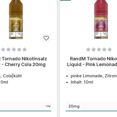
ittliche Bewertung von 0 von 5 Sternen
Durchschnittliche Bewert
Tornado Nikotinsalz
RandM Tornado Niko
d - Cherry Cola 20mg
Liquid - Pink Lemon
, Cola|kühl
pinke Limonade, Zitron
 10ml
Inhalt: 10ml
auswählen
aus
nstärke
Nikotinstärke