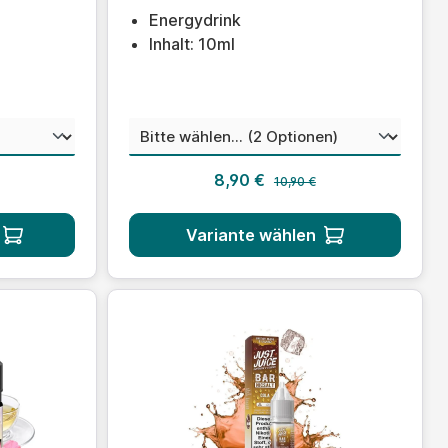
Energydrink
Inhalt: 10ml
ählen
auswählen
Nikotinstärke
 Preis:
Regulärer Preis:
s:
Verkaufspreis:
8,90 €
10,90 €
Variante wählen