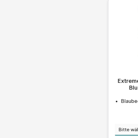
Durchschn
Extreme
Bl
Blaube
Nikoti