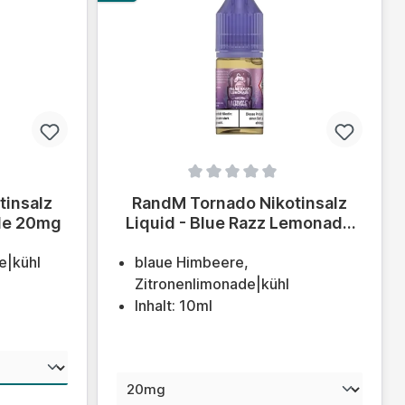
ung von 0 von 5 Sternen
Durchschnittliche Bewertung von 0 von 5
tinsalz
RandM Tornado Nikotinsalz
ade 20mg
Liquid - Blue Razz Lemonade
20mg
e|kühl
blaue Himbeere,
Zitronenlimonade|kühl
Inhalt: 10ml
wählen
auswählen
Nikotinstärke