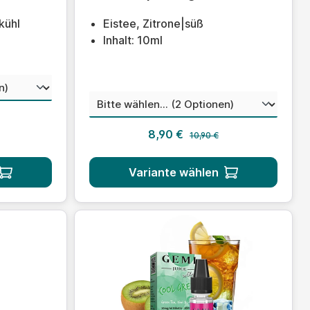
kühl
Eistee, Zitrone|süß
Inhalt: 10ml
wählen
auswählen
Nikotinstärke
 Preis:
Regulärer Preis:
s:
Verkaufspreis:
8,90 €
10,90 €
Variante wählen