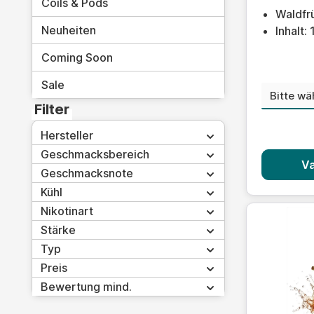
Coils & Pods
Waldfr
Neuheiten
Inhalt:
Coming Soon
Sale
Nikoti
Filter
Hersteller
Geschmacksbereich
Va
Geschmacksnote
Kühl
Nikotinart
Stärke
Typ
Preis
Bewertung mind.