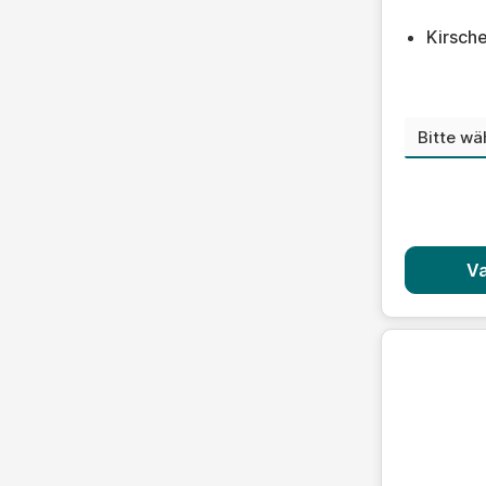
Kirsche
Nikoti
Va