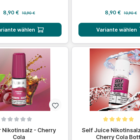
Regulärer Preis:
Regulärer
Verkaufspreis:
Verkaufsprei
8,90 €
8,90 €
10,90 €
10,90 €
riante wählen
Variante wählen
ittliche Bewertung von 0 von 5 Sternen
Durchschnittliche Bewert
r Nikotinsalz - Cherry
Self Juice Nikotinsalz
Cola
Cherry Cola Bot