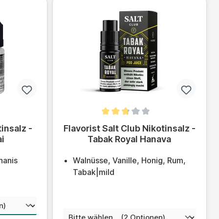
ung von 4 von 5 Sternen
Durchschnittliche Bewertung von 2.6 von 
insalz -
Flavorist Salt Club Nikotinsalz -
i
Tabak Royal Hanava
nanis
Walnüsse, Vanille, Honig, Rum,
Tabak|mild
wählen
auswählen
Nikotinstärke