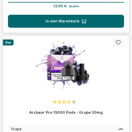
Verkaufspreis:
Regulärer Preis:
13,90 €
15,90 €
In den Warenkorb
Neu
Durchschnittliche Bewertung von 4.4 von 5 Sternen
Arcbear Pro 15000 Pods - Grape 20mg
auswählen
Geschmack