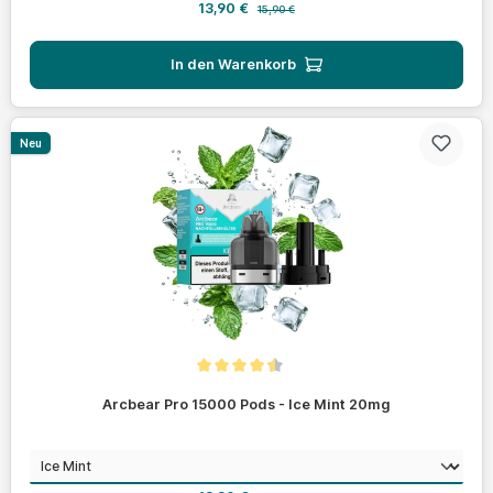
Verkaufspreis:
Regulärer Preis:
13,90 €
15,90 €
In den Warenkorb
Neu
Durchschnittliche Bewertung von 4.4 von 5 Sternen
Arcbear Pro 15000 Pods - Ice Mint 20mg
auswählen
Geschmack
Regulärer Preis: