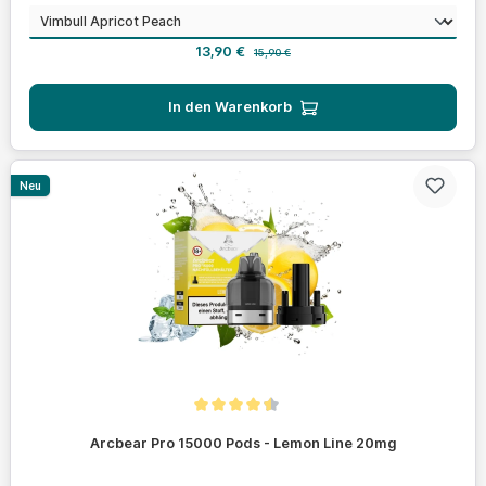
auswählen
Geschmack
Verkaufspreis:
Regulärer Preis:
13,90 €
15,90 €
In den Warenkorb
Neu
Durchschnittliche Bewertung von 4.4 von 5 Sternen
Arcbear Pro 15000 Pods - Lemon Line 20mg