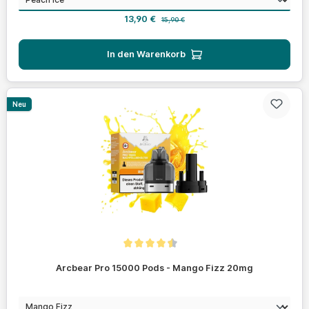
Verkaufspreis:
Regulärer Preis:
13,90 €
15,90 €
In den Warenkorb
Neu
Durchschnittliche Bewertung von 4.4 von 5 Sternen
Arcbear Pro 15000 Pods - Mango Fizz 20mg
auswählen
Geschmack