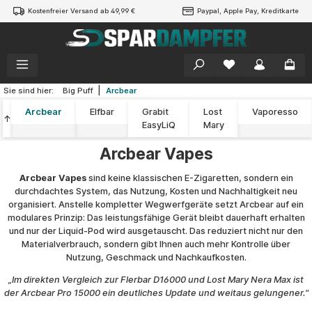
Kostenfreier Versand ab 49,99 €
Paypal, Apple Pay, Kreditkarte
alt springen
|
Sie sind hier:
Big Puff
Arcbear
Arcbear
Elfbar
Grabit
Lost
Vaporesso
↑
EasyLiQ
Mary
Arcbear Vapes
Arcbear Vapes
sind keine klassischen E-Zigaretten, sondern ein
durchdachtes System, das Nutzung, Kosten und Nachhaltigkeit neu
organisiert. Anstelle kompletter Wegwerfgeräte setzt Arcbear auf ein
modulares Prinzip: Das leistungsfähige Gerät bleibt dauerhaft erhalten
und nur der Liquid-Pod wird ausgetauscht. Das reduziert nicht nur den
Materialverbrauch, sondern gibt Ihnen auch mehr Kontrolle über
Nutzung, Geschmack und Nachkaufkosten.
„Im direkten Vergleich zur Flerbar D16000 und Lost Mary Nera Max ist
der Arcbear Pro 15000 ein deutliches Update und weitaus gelungener."