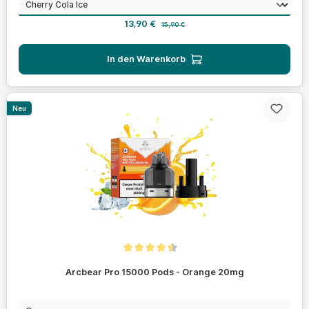
auswählen
Geschmack
Verkaufspreis:
Regulärer Preis:
13,90 €
15,90 €
In den Warenkorb
Neu
Durchschnittliche Bewertung von 4.4 von 5 Sternen
Arcbear Pro 15000 Pods - Orange 20mg
auswählen
Geschmack