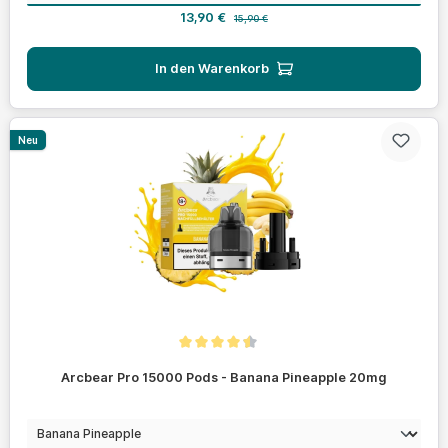
Verkaufspreis:
Regulärer Preis:
13,90 €
15,90 €
In den Warenkorb
Neu
Durchschnittliche Bewertung von 4.4 von 5 Sternen
Arcbear Pro 15000 Pods - Banana Pineapple 20mg
auswählen
Geschmack