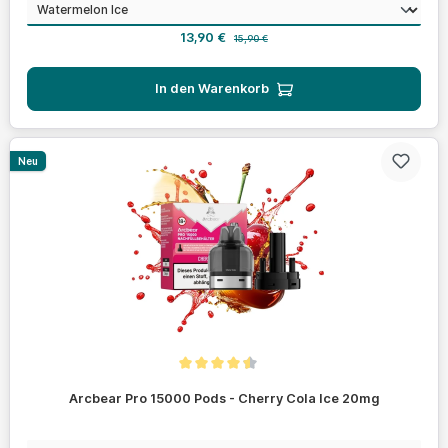
auswählen
Geschmack
Verkaufspreis:
Regulärer Preis:
13,90 €
15,90 €
In den Warenkorb
Neu
Durchschnittliche Bewertung von 4.4 von 5 Sternen
Arcbear Pro 15000 Pods - Cherry Cola Ice 20mg