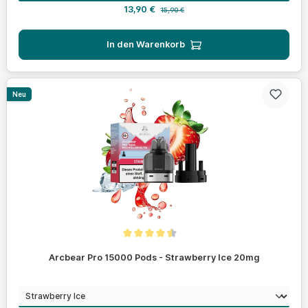
Verkaufspreis:
Regulärer Preis:
13,90 €
15,90 €
In den Warenkorb
Neu
Durchschnittliche Bewertung von 4.4 von 5 Sternen
Arcbear Pro 15000 Pods - Strawberry Ice 20mg
auswählen
Geschmack