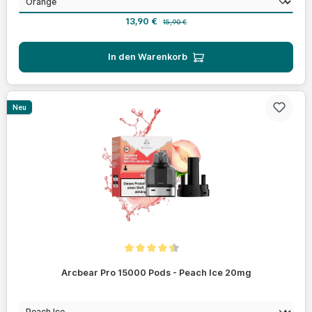
Verkaufspreis:
Regulärer Preis:
13,90 €
15,90 €
In den Warenkorb
Neu
Durchschnittliche Bewertung von 4.4 von 5 Sternen
Arcbear Pro 15000 Pods - Peach Ice 20mg
auswählen
Geschmack