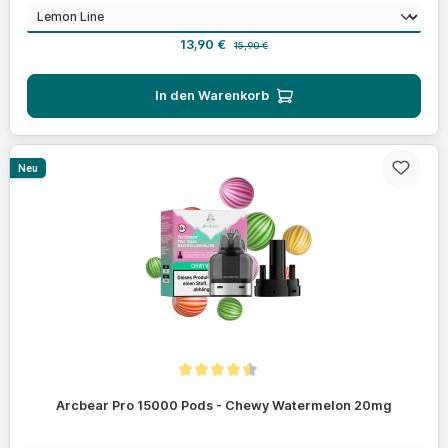
auswählen
Geschmack
Verkaufspreis:
Regulärer Preis:
13,90 €
15,90 €
In den Warenkorb
Neu
Durchschnittliche Bewertung von 4.4 von 5 Sternen
Arcbear Pro 15000 Pods - Chewy Watermelon 20mg