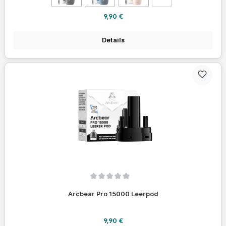
Regulärer Preis:
9,90 €
Details
Durchschnittliche Bewertung von 0 von 5 Sternen
Arcbear Pro 15000 Leerpod
Regulärer Preis:
9,90 €