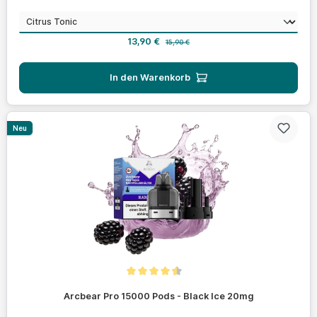
auswählen
Geschmack
Verkaufspreis:
Regulärer Preis:
13,90 €
15,90 €
In den Warenkorb
Neu
Durchschnittliche Bewertung von 4.4 von 5 Sternen
Arcbear Pro 15000 Pods - Black Ice 20mg