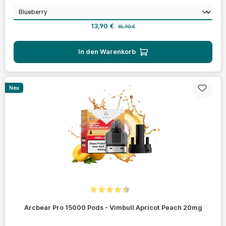
auswählen
Geschmack
Verkaufspreis:
Regulärer Preis:
13,90 €
15,90 €
In den Warenkorb
Neu
Durchschnittliche Bewertung von 4.4 von 5 Sternen
Arcbear Pro 15000 Pods - Vimbull Apricot Peach 20mg