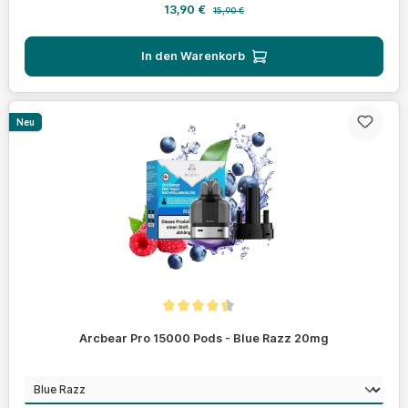
Verkaufspreis:
Regulärer Preis:
13,90 €
15,90 €
In den Warenkorb
Neu
Durchschnittliche Bewertung von 4.4 von 5 Sternen
Arcbear Pro 15000 Pods - Blue Razz 20mg
auswählen
Geschmack