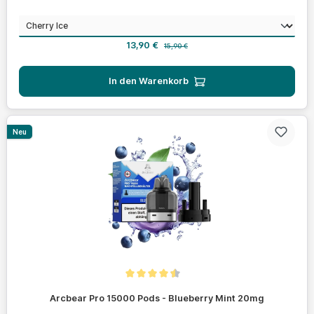
auswählen
Geschmack
Verkaufspreis:
Regulärer Preis:
13,90 €
15,90 €
In den Warenkorb
Neu
Durchschnittliche Bewertung von 4.4 von 5 Sternen
Arcbear Pro 15000 Pods - Blueberry Mint 20mg