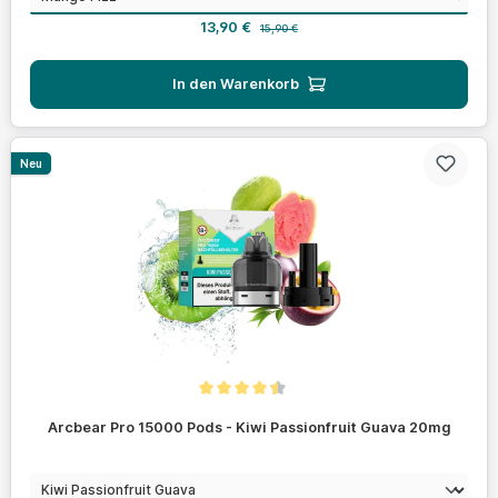
Verkaufspreis:
Regulärer Preis:
13,90 €
15,90 €
In den Warenkorb
Neu
Durchschnittliche Bewertung von 4.4 von 5 Sternen
Arcbear Pro 15000 Pods - Kiwi Passionfruit Guava 20mg
auswählen
Geschmack