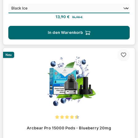
auswählen
Geschmack
Verkaufspreis:
Regulärer Preis:
13,90 €
15,90 €
In den Warenkorb
Neu
Durchschnittliche Bewertung von 4.4 von 5 Sternen
Arcbear Pro 15000 Pods - Blueberry 20mg