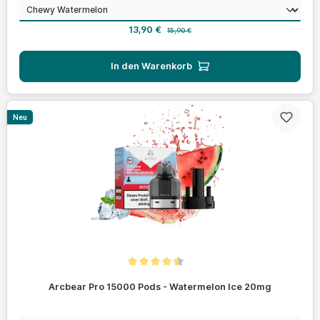
auswählen
Geschmack
Verkaufspreis:
Regulärer Preis:
13,90 €
15,90 €
In den Warenkorb
Neu
Durchschnittliche Bewertung von 4.4 von 5 Sternen
Arcbear Pro 15000 Pods - Watermelon Ice 20mg