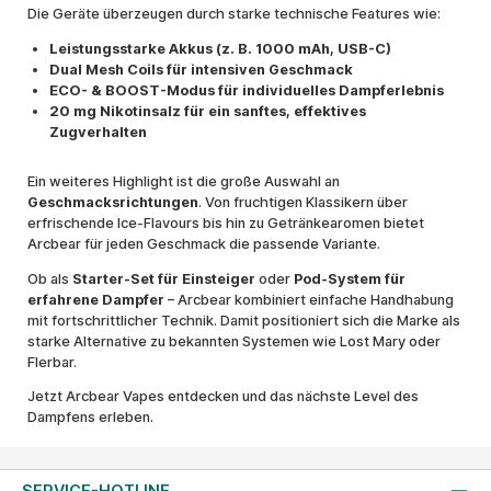
Die Geräte überzeugen durch starke technische Features wie:
Leistungsstarke Akkus (z. B. 1000 mAh, USB-C)
Dual Mesh Coils für intensiven Geschmack
ECO- & BOOST-Modus für individuelles Dampferlebnis
20 mg Nikotinsalz für ein sanftes, effektives
Zugverhalten
Ein weiteres Highlight ist die große Auswahl an
Geschmacksrichtungen
. Von fruchtigen Klassikern über
erfrischende Ice-Flavours bis hin zu Getränkearomen bietet
Arcbear für jeden Geschmack die passende Variante.
Ob als
Starter-Set für Einsteiger
oder
Pod-System für
erfahrene Dampfer
– Arcbear kombiniert einfache Handhabung
mit fortschrittlicher Technik. Damit positioniert sich die Marke als
starke Alternative zu bekannten Systemen wie Lost Mary oder
Flerbar.
Jetzt Arcbear Vapes entdecken und das nächste Level des
Dampfens erleben.
SERVICE-HOTLINE