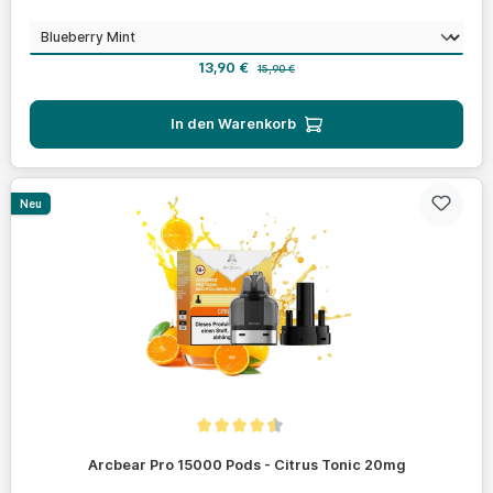
auswählen
Geschmack
Verkaufspreis:
Regulärer Preis:
13,90 €
15,90 €
In den Warenkorb
Neu
Durchschnittliche Bewertung von 4.4 von 5 Sternen
Arcbear Pro 15000 Pods - Citrus Tonic 20mg