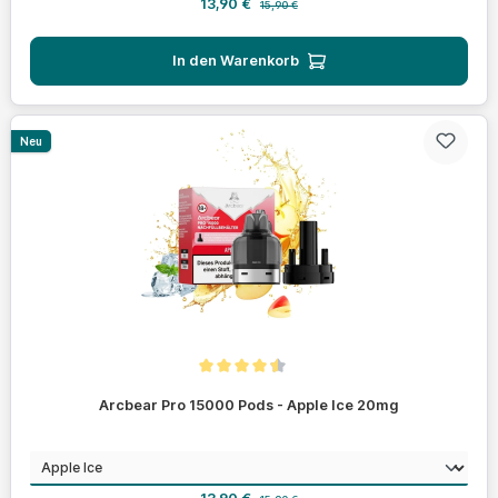
Verkaufspreis:
13,90 €
15,90 €
In den Warenkorb
Neu
Durchschnittliche Bewertung von 4.4 von 5 Sternen
Arcbear Pro 15000 Pods - Apple Ice 20mg
auswählen
Geschmack
Verkaufspreis:
Regulärer Preis: