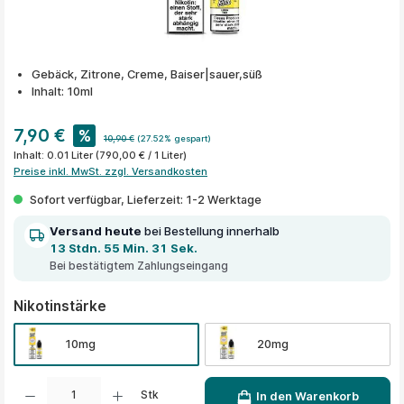
Gebäck, Zitrone, Creme, Baiser|sauer,süß
Inhalt: 10ml
7,90 €
%
10,90 €
(27.52% gespart)
Inhalt:
0.01 Liter
(790,00 € / 1 Liter)
Preise inkl. MwSt. zzgl. Versandkosten
Sofort verfügbar, Lieferzeit: 1-2 Werktage
Versand heute
bei Bestellung innerhalb
13 Stdn. 55 Min. 31 Sek.
Bei bestätigtem Zahlungseingang
auswählen
Nikotinstärke
10mg
20mg
Produkt Anzahl: Gib den gewünschten Wert ein oder benutze die Schaltflächen um die A
Stk
In den Warenkorb