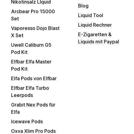
Nikotinsalz LIquid
Blog
Arcbear Pro 15000
Liquid Tool
Set
Liquid Rechner
Vaporesso Dojo Blast
E-Zigaretten &
X Set
Liquids mit Paypal
Uwell Caliburn G5
Pod Kit
Elfbar Elfa Master
Pod Kit
Elfa Pods von Elfbar
Elfbar Elfa Turbo
Leerpods
Grabit Nex Pods für
Elfa
Icewave Pods
Oxva Xlim Pro Pods