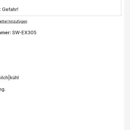
: Gefahr!
ttel hinzufügen
mmer:
SW-EX305
ilch|kühl
mg.