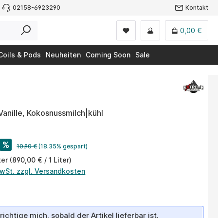
02158-6923290
Kontakt
0,00 €
Coils & Pods
Neuheiten
Coming Soon
Sale
Vanille, Kokosnussmilch|kühl
%
10,90 €
(18.35% gespart)
ter
(890,00 € / 1 Liter)
MwSt. zzgl. Versandkosten
ichtige mich, sobald der Artikel lieferbar ist.