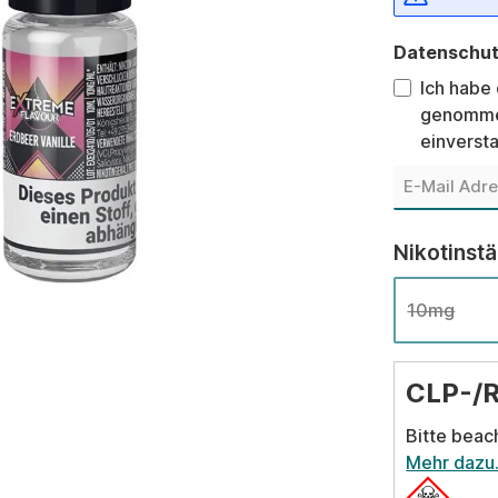
Datenschu
Ich habe
genomme
einverst
Nikotinst
10mg
CLP-/
Bitte beac
Mehr dazu