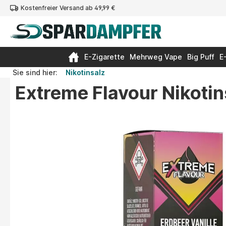
Kostenfreier Versand ab 49,99 €
springen
Zur Hauptnavigation springen
E-Zigarette
Mehrweg Vape
Big Puff
E
Sie sind hier:
Nikotinsalz
Extreme Flavour Nikotins
Bildergalerie überspringen