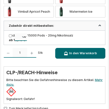
Vimbull Apricot Peach
Watermelon Ice
Zubehör direkt mitbestellen:
Arcbear Pro 15000 Pods - 20mg Nikotinsalz
ab 13,90 €
Produkt Anzahl: Gib den gewünschten Wert ein oder benutze die Schaltflächen um die A
Stk
In den Warenkorb
CLP-/REACH-Hinweise
Bitte beachten Sie die Gefahrenhinweise zu diesem Artikel.
Mehr
dazu.
Signalwort: Gefahr!
Zum Merkzettel hinzufügen