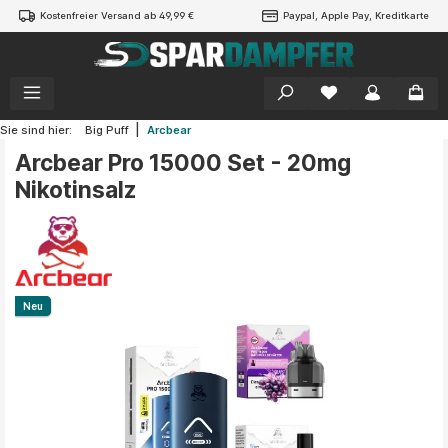
Kostenfreier Versand ab 49,99 €
Paypal, Apple Pay, Kreditkarte
alt springen
|
Sie sind hier:
Big Puff
Arcbear
Arcbear Pro 15000 Set - 20mg
Nikotinsalz
Bildergalerie überspringen
Neu
Neu