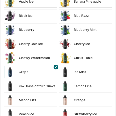
Apple Ice
Banana Pineapple
Black Ice
Blue Razz
Blueberry
Blueberry Mint
Cherry Cola Ice
Cherry Ice
Chewy Watermelon
Citrus Tonic
Grape
Ice Mint
Kiwi Passionfruit Guava
Lemon Line
Mango Fizz
Orange
Peach Ice
Strawberry Ice