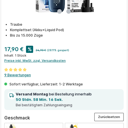
Traube
Komplettset (Akku+Liquid Pod)
Bis zu 15.000 Züge
17,90 €
%
24,90 €
(28.11% gespart)
Inhalt:
1 Stück
Preise inkl. MwSt. zzgl. Versandkosten
Durchschnittliche Bewertung von 5 von 5 Sternen
9 Bewertungen
Sofort verfügbar, Lieferzeit: 1-2 Werktage
Versand Montag
bei Bestellung innerhalb
50 Stdn. 58 Min. 16 Sek.
Bei bestätigtem Zahlungseingang
Zurücksetzen
auswählen
Geschmack