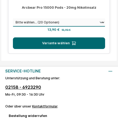
Durchschnittliche Bewertung von 4.4 von 5 Sternen
Arcbear Pro 15000 Pods - 20mg Nikotinsalz
auswählen
Geschmack
Verkaufspreis:
Regulärer Preis:
13,90 €
15,90 €
Variante wählen
SERVICE-HOTLINE
Unterstützung und Beratung unter:
02158 - 6923290
Mo-Fr, 09:30 - 16:30 Uhr
Oder über unser
Kontaktformular
.
Bestellung widerrufen