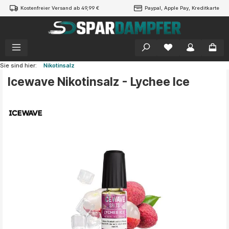
Kostenfreier Versand ab 49,99 €
Paypal, Apple Pay, Kreditkarte
alt springen
Sie sind hier:
Nikotinsalz
Icewave Nikotinsalz - Lychee Ice
Bildergalerie überspringen