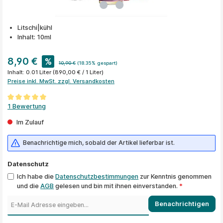
Litschi|kühl
Inhalt: 10ml
8,90 €
%
10,90 €
(18.35% gespart)
Inhalt:
0.01 Liter
(890,00 € / 1 Liter)
Preise inkl. MwSt. zzgl. Versandkosten
Durchschnittliche Bewertung von 5 von 5 Sternen
1 Bewertung
Im Zulauf
Benachrichtige mich, sobald der Artikel lieferbar ist.
Datenschutz
Ich habe die
Datenschutzbestimmungen
zur Kenntnis genommen
und die
AGB
gelesen und bin mit ihnen einverstanden.
*
Benachrichtigen