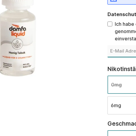
Datenschu
Ich habe
genomme
einverst
Nikotinst
0mg
6mg
Geschma