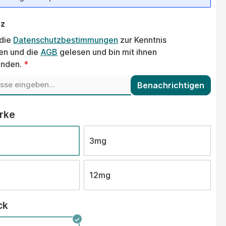
tz
 die
Datenschutzbestimmungen
zur Kenntnis
n und die
AGB
gelesen und bin mit ihnen
anden.
*
Benachrichtigen
auswählen
ärke
3mg
12mg
auswählen
ck