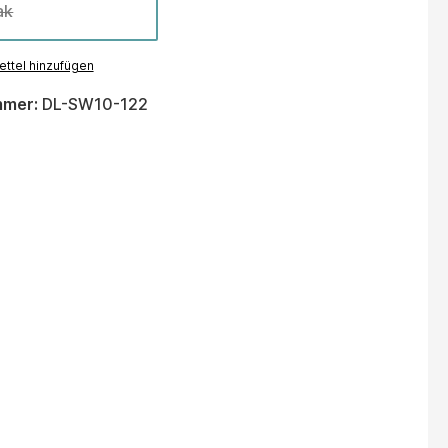
ak
ttel hinzufügen
mmer:
DL-SW10-122