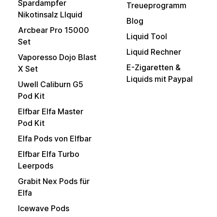
Spardampfer
Treueprogramm
Nikotinsalz LIquid
Blog
Arcbear Pro 15000
Liquid Tool
Set
Liquid Rechner
Vaporesso Dojo Blast
E-Zigaretten &
X Set
Liquids mit Paypal
Uwell Caliburn G5
Pod Kit
Elfbar Elfa Master
Pod Kit
Elfa Pods von Elfbar
Elfbar Elfa Turbo
Leerpods
Grabit Nex Pods für
Elfa
Icewave Pods