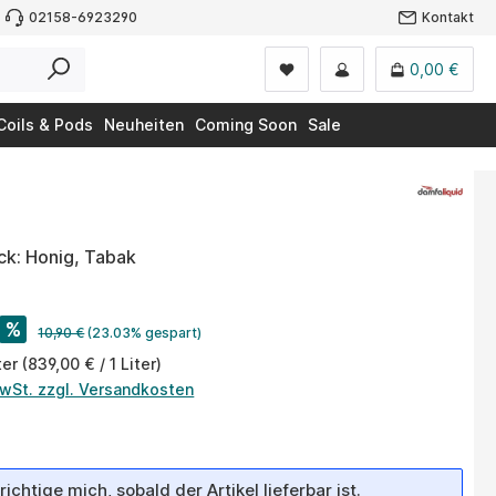
02158-6923290
Kontakt
0,00 €
Coils & Pods
Neuheiten
Coming Soon
Sale
k: Honig, Tabak
%
10,90 €
(23.03% gespart)
ter
(839,00 € / 1 Liter)
MwSt. zzgl. Versandkosten
ichtige mich, sobald der Artikel lieferbar ist.