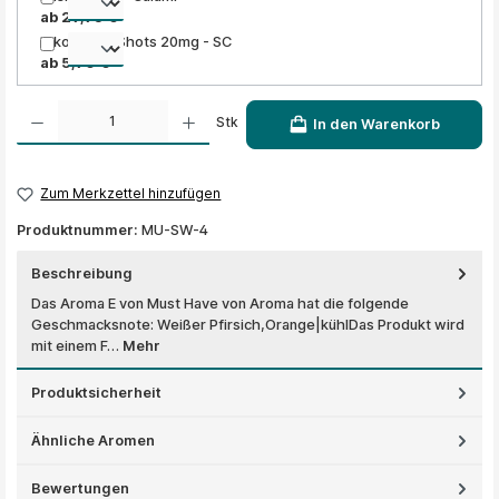
ab 29,95 €
Nikotinsalz Shots 20mg - SC
ab 5,90 €
Produkt Anzahl: Gib den gewünschten Wert ein oder benutze die Schaltflächen um die A
Stk
In den Warenkorb
Zum Merkzettel hinzufügen
Produktnummer:
MU-SW-4
Beschreibung
Das Aroma E von Must Have von Aroma hat die folgende
Geschmacksnote: Weißer Pfirsich,Orange|kühlDas Produkt wird
mit einem F…
Mehr
Produktsicherheit
Ähnliche Aromen
Bewertungen