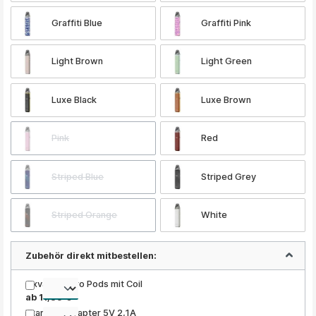
Graffiti Blue
Graffiti Pink
Light Brown
Light Green
Luxe Black
Luxe Brown
Pink
Red
Striped Blue
Striped Grey
Striped Orange
White
Zubehör direkt mitbestellen:
Oxva Xlim Pro Pods mit Coil
ab 11,35 €
Xtar USB Adapter 5V 2,1A