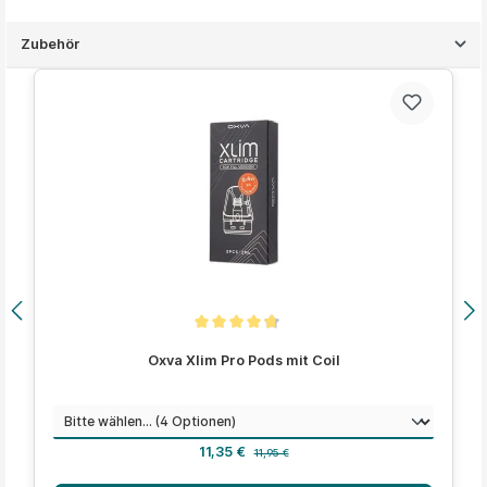
Zubehör
Produktgalerie überspringen
Durchschnittliche Bewertung von 4.7 von 5 Sternen
Oxva Xlim Pro Pods mit Coil
auswählen
Widerstand
Verkaufspreis:
Regulärer Preis:
11,35 €
11,95 €