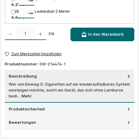
6,21 €
USB 2.0 Typ Ladekabel 2 Meter
4,46 €
Produkt Anzahl: Gib den gewünschten Wert ein oder benutze die Schaltflächen um die A
Stk
In den Warenkorb
Zum Merkzettel hinzufügen
Produktnummer:
SW-214474-1
Beschreibung
Wer von Einweg-E-Zigaretten auf ein wiederaufladbares System
umsteigen möchte, sucht ein Gerät, das sich ohne Lernkurve
bedi…
Mehr
Produktsicherheit
Bewertungen