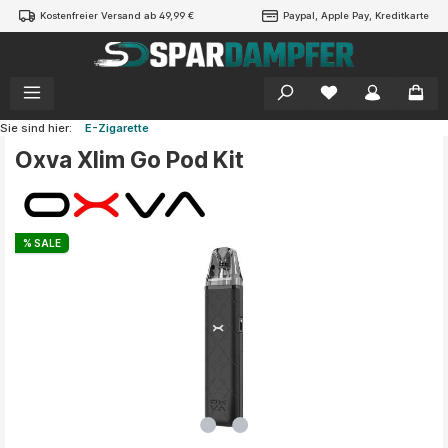
Kostenfreier Versand ab 49,99 €
Paypal, Apple Pay, Kreditkarte
alt springen
Sie sind hier:
E-Zigarette
Oxva Xlim Go Pod Kit
Bildergalerie überspringen
% SALE