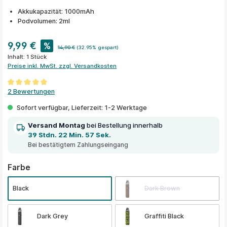
Akkukapazität: 1000mAh
Podvolumen: 2ml
9,99 €
%
14,90 €
(32.95% gespart)
Inhalt:
1 Stück
Preise inkl. MwSt. zzgl. Versandkosten
Durchschnittliche Bewertung von 5 von 5 Sternen
2 Bewertungen
Sofort verfügbar, Lieferzeit: 1-2 Werktage
Versand Montag
bei Bestellung innerhalb
39 Stdn. 22 Min. 57 Sek.
Bei bestätigtem Zahlungseingang
auswählen
Farbe
Black
Dark Brown
Dark Grey
Graffiti Black