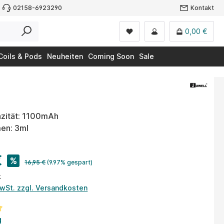
02158-6923290
Kontakt
0,00 €
Coils & Pods
Neuheiten
Coming Soon
Sale
zität: 1100mAh
en: 3ml
€
%
16,95 €
(9.97% gespart)
k
MwSt. zzgl. Versandkosten
tliche Bewertung von 5 von 5 Sternen
g