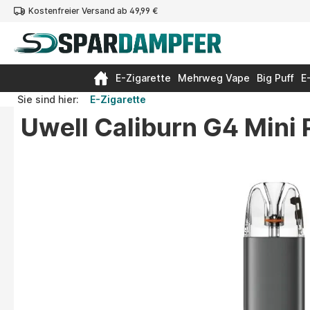
Kostenfreier Versand ab 49,99 €
springen
Zur Hauptnavigation springen
E-Zigarette
Mehrweg Vape
Big Puff
E
Sie sind hier:
E-Zigarette
Uwell Caliburn G4 Mini 
Bildergalerie überspringen