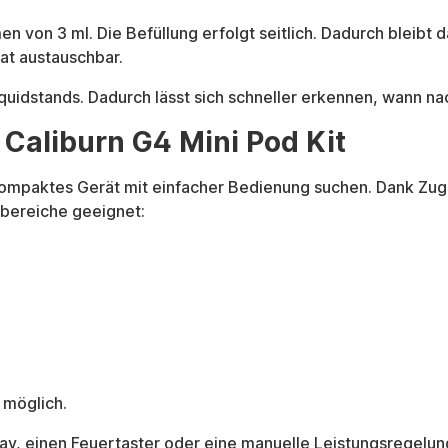
on 3 ml. Die Befüllung erfolgt seitlich. Dadurch bleibt da
rat austauschbar.
iquidstands. Dadurch lässt sich schneller erkennen, wann n
 Caliburn G4 Mini Pod Kit
in kompaktes Gerät mit einfacher Bedienung suchen. Dank Zu
zbereiche geeignet:
 möglich.
play, einen Feuertaster oder eine manuelle Leistungsregelu