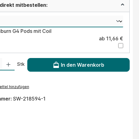
irekt mitbestellen:
iburn G4 Pods mit Coil
ab 11,66 €
 Gib den gewünschten Wert ein oder benutze die Schaltflächen um die Anzahl
Stk
In den Warenkorb
ttel hinzufügen
mmer:
SW-218594-1