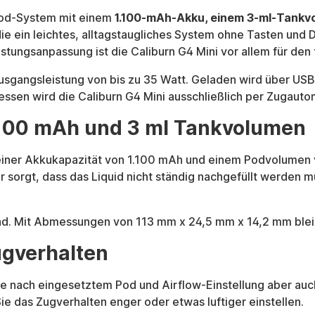
 Pod-System mit einem
1.100-mAh-Akku, einem 3-ml-Tankv
die ein leichtes, alltagstaugliches System ohne Tasten und
tungsanpassung ist die Caliburn G4 Mini vor allem für den 
 Ausgangsleistung von bis zu 35 Watt. Geladen wird über US
essen wird die Caliburn G4 Mini ausschließlich per Zugautom
100 mAh und 3 ml Tankvolumen
 einer Akkukapazität von 1.100 mAh und einem Podvolumen v
 sorgt, dass das Liquid nicht ständig nachgefüllt werden 
and. Mit Abmessungen von 113 mm x 24,5 mm x 14,2 mm bleib
ugverhalten
n je nach eingesetztem Pod und Airflow-Einstellung aber au
e das Zugverhalten enger oder etwas luftiger einstellen.