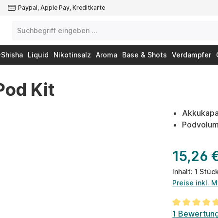
Paypal, Apple Pay, Kreditkarte
-Shisha
Liquid
Nikotinsalz
Aroma
Base & Shots
Verdampfer
Pod Kit
Akkukapa
Podvolum
15,26 
Inhalt:
1 Stüc
Preise inkl. 
Durchschnit
1 Bewertun