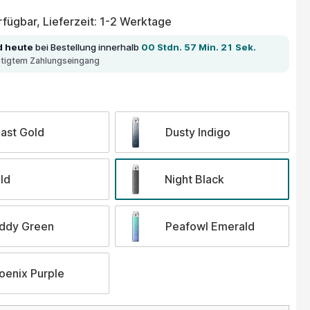
fügbar, Lieferzeit: 1-2 Werktage
d heute
bei Bestellung innerhalb
00 Stdn. 57 Min. 21 Sek.
ätigtem Zahlungseingang
wählen
ast Gold
Dusty Indigo
ld
Night Black
ddy Green
Peafowl Emerald
oenix Purple