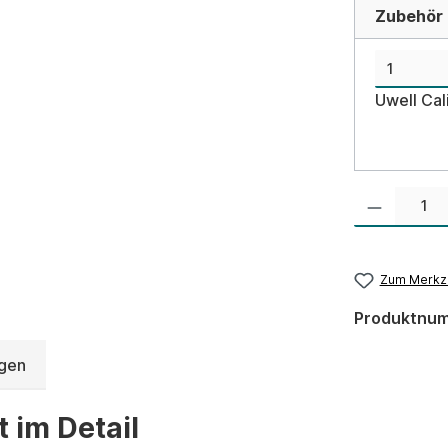
Zubehör d
Uwell Cal
Produkt Anzahl:
Zum Merkze
Produktnu
gen
 im Detail