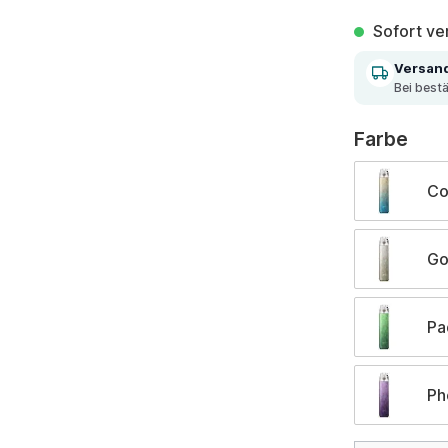
Sofort ver
Versan
Bei best
aus
Farbe
Co
Go
Pa
Ph