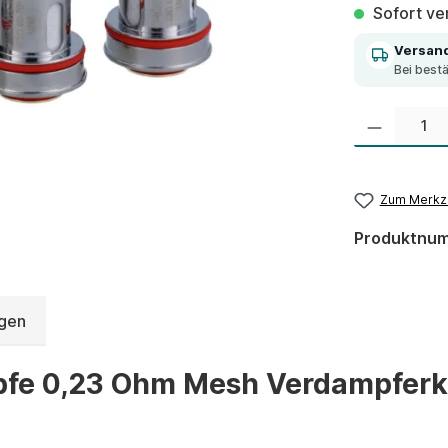
Sofort ver
Versan
Bei best
Produkt Anzahl:
Zum Merkze
Produktnu
gen
fe 0,23 Ohm Mesh Verdampferkö