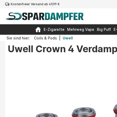
Kostenfreier Versand ab 49,99 €
springen
Zur Hauptnavigation springen
E-Zigarette
Mehrweg Vape
Big Puff
E
|
Sie sind hier:
Coils & Pods
Uwell
Uwell Crown 4 Verdamp
Bildergalerie überspringen