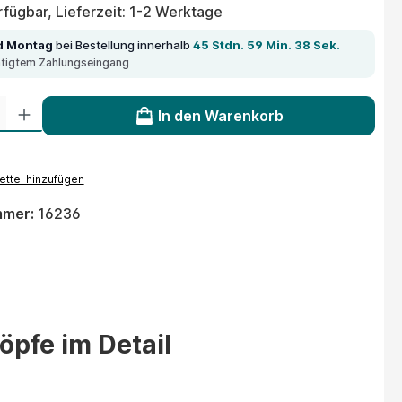
fügbar, Lieferzeit: 1-2 Werktage
d Montag
bei Bestellung innerhalb
45 Stdn. 59 Min. 38 Sek.
ätigtem Zahlungseingang
 Gib den gewünschten Wert ein oder benutze die Schaltflächen um die Anzahl
In den Warenkorb
ttel hinzufügen
mmer:
16236
pfe im Detail