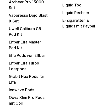
Arcbear Pro 15000
Liquid Tool
Set
Liquid Rechner
Vaporesso Dojo Blast
E-Zigaretten &
X Set
Liquids mit Paypal
Uwell Caliburn G5
Pod Kit
Elfbar Elfa Master
Pod Kit
Elfa Pods von Elfbar
Elfbar Elfa Turbo
Leerpods
Grabit Nex Pods für
Elfa
Icewave Pods
Oxva Xlim Pro Pods
mit Coil