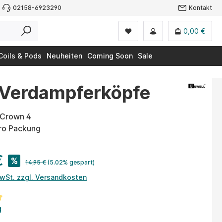
02158-6923290
Kontakt
0,00 €
Coils & Pods
Neuheiten
Coming Soon
Sale
 Verdampferköpfe
 Crown 4
pro Packung
€
%
14,95 €
(5.02% gespart)
MwSt. zzgl. Versandkosten
tliche Bewertung von 5 von 5 Sternen
g