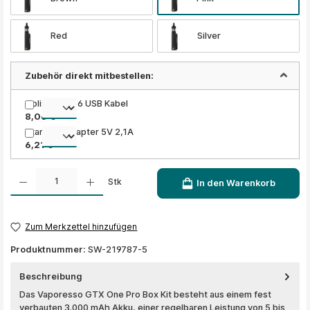
Red
Silver
Zubehör direkt mitbestellen:
Golisi GL-A06 USB Kabel
8,06 €
Xtar USB Adapter 5V 2,1A
6,21 €
Produkt Anzahl: Gib den gewünschten Wert ein oder benutze die Schaltflächen um die A
Stk
In den Warenkorb
Zum Merkzettel hinzufügen
Produktnummer:
SW-219787-5
Beschreibung
Das Vaporesso GTX One Pro Box Kit besteht aus einem fest
verbauten 3.000 mAh Akku, einer regelbaren Leistung von 5 bis