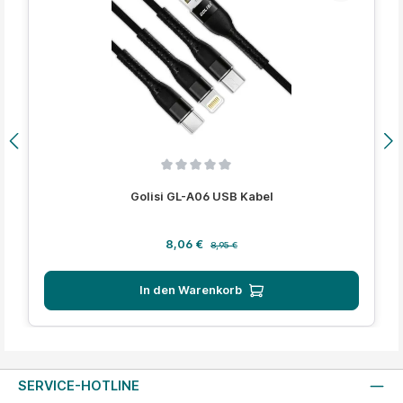
Durchschnittliche Bewertung von 0 von 5 Sternen
Golisi GL-A06 USB Kabel
Verkaufspreis:
Regulärer Preis:
8,06 €
8,95 €
In den Warenkorb
SERVICE-HOTLINE