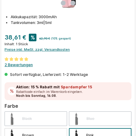
Akkukapazität: 3000mAh
Tankvolumen: 3ml|5ml
38,61 €
%
42,90 €
(10% gespart)
Inhalt:
1 Stück
Preise inkl. MwSt. zzgl. Versandkosten
Durchschnittliche Bewertung von 5 von 5 Sternen
2 Bewertungen
Sofort verfügbar, Lieferzeit: 1-2 Werktage
Aktion:
15 % Rabatt
mit
Spardampfer15
Rabattcode einfach im Warenkorb eingeben.
Noch bis Sonntag, 16.08.
auswählen
Farbe
Black
Blue
Brown
Pink