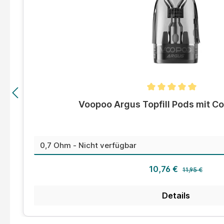
Durchschnittliche Bewertung von 5 von 5 Sternen
Voopoo Argus Topfill Pods mit Co
auswählen
Widerstand
Regulärer Prei
Verkaufspreis:
10,76 €
11,95 €
Details