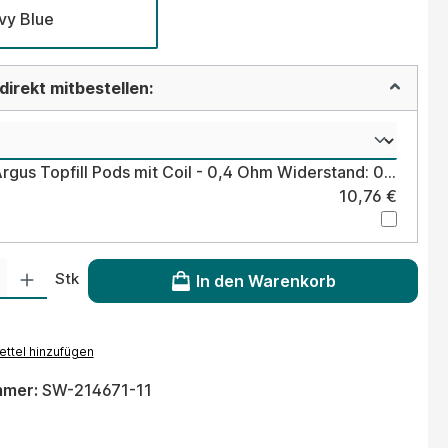
vy Blue
irekt mitbestellen:
Voopoo Argus Topfill Pods mit Coil - 0,4 Ohm Widerstand: 0,4 Ohm
10,76 €
 Gib den gewünschten Wert ein oder benutze die Schaltflächen um die Anzahl
Stk
In den Warenkorb
ttel hinzufügen
mmer:
SW-214671-11