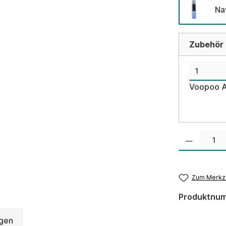
Na
Zubehör d
Produkt Anzahl:
Zum Merkze
Produktnu
gen