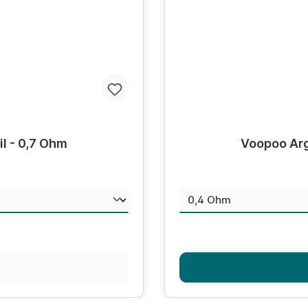
Durchschnittliche Bewer
il - 0,7 Ohm
Voopoo Argu
aus
Widerstand
s: