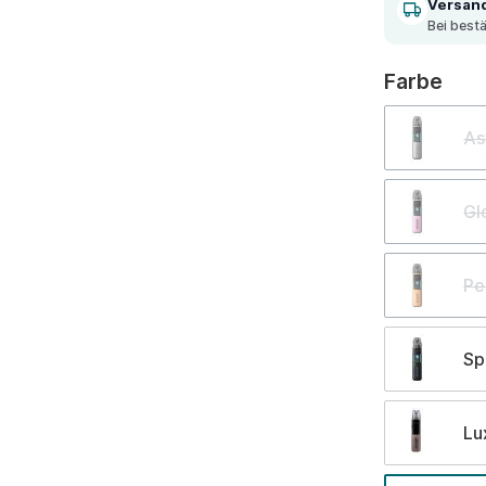
Versan
Bei best
aus
Farbe
As
Gl
Pe
Sp
Lu