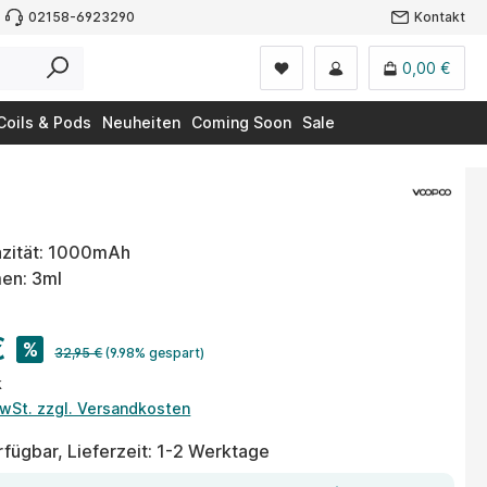
02158-6923290
Kontakt
0,00 €
Coils & Pods
Neuheiten
Coming Soon
Sale
zität: 1000mAh
en: 3ml
€
%
32,95 €
(9.98% gespart)
k
MwSt. zzgl. Versandkosten
fügbar, Lieferzeit: 1-2 Werktage