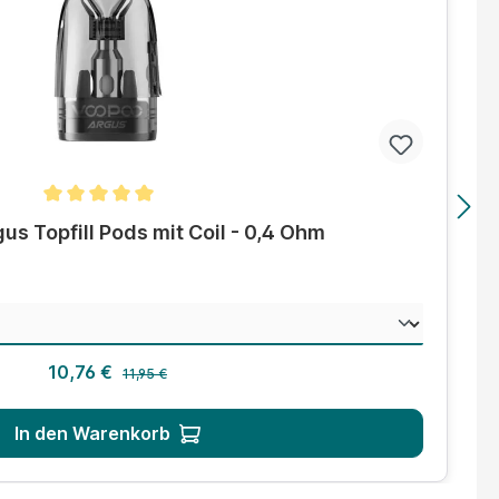
tung von 5 von 5 Sternen
s Topfill Pods mit Coil - 0,4 Ohm
wählen
Regulärer Preis:
Verkaufspreis:
10,76 €
11,95 €
In den Warenkorb