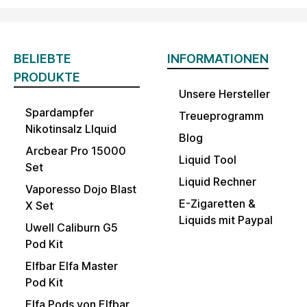
BELIEBTE
INFORMATIONEN
PRODUKTE
Unsere Hersteller
Spardampfer
Treueprogramm
Nikotinsalz LIquid
Blog
Arcbear Pro 15000
Liquid Tool
Set
Liquid Rechner
Vaporesso Dojo Blast
E-Zigaretten &
X Set
Liquids mit Paypal
Uwell Caliburn G5
Pod Kit
Elfbar Elfa Master
Pod Kit
Elfa Pods von Elfbar