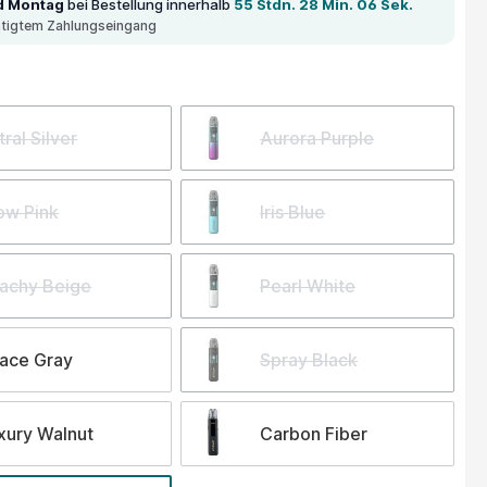
d Montag
bei Bestellung innerhalb
55 Stdn. 28 Min. 06 Sek.
ätigtem Zahlungseingang
wählen
tral Silver
Aurora Purple
ow Pink
Iris Blue
achy Beige
Pearl White
ace Gray
Spray Black
xury Walnut
Carbon Fiber