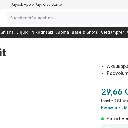
Paypal, Apple Pay, Kreditkarte
-Shisha
Liquid
Nikotinsalz
Aroma
Base & Shots
Verdampfer
it
Akkukapa
Podvolum
29,66 
Inhalt:
1 Stüc
Preise inkl. 
Sofort ver