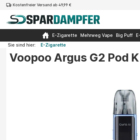
Kostenfreier Versand ab 49,99 €
springen
Zur Hauptnavigation springen
E-Zigarette
Mehrweg Vape
Big Puff
E
Sie sind hier:
E-Zigarette
Voopoo Argus G2 Pod K
Bildergalerie überspringen