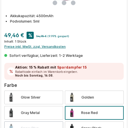
Akkukapazität: 4500mAh
Podvolumen: 5ml
49,46 €
%
54,95 €
(9.99% gespart)
Inhalt:
1 Stück
Preise inkl. MwSt. zzgl. Versandkosten
Sofort verfügbar, Lieferzeit: 1-2 Werktage
Aktion:
15 % Rabatt
mit
Spardampfer15
Rabattcode einfach im Warenkorb eingeben.
Noch bis Sonntag, 16.08.
auswählen
Farbe
Glow Silver
Golden
Gray Metal
Rose Red