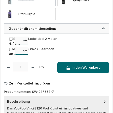
Snow Blue
Spray Black
Star Purple
Zubehör direkt mitbestellen:
USB 2.0 Typ Ladekabel 2 Meter
4,46 €
Voopoo Vinci PnP X Leerpods
ab 7,12 €
Produkt Anzahl: Gib den gewünschten Wert ein oder benutze die Schaltflächen um die A
Stk
In den Warenkorb
Zum Merkzettel hinzufügen
Produktnummer:
SW-217658-7
Beschreibung
Das VooPoo Vinci E120 Pod Kit ist ein innovatives und