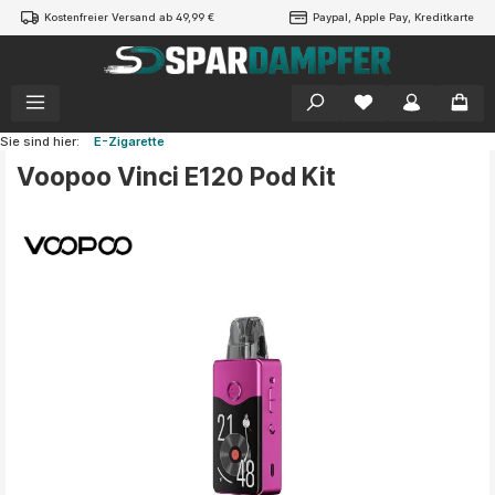
Kostenfreier Versand ab 49,99 €
Paypal, Apple Pay, Kreditkarte
alt springen
Sie sind hier:
E-Zigarette
Voopoo Vinci E120 Pod Kit
Bildergalerie überspringen