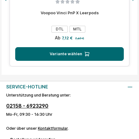
Durchschnittliche Bewertung von 0 von 5 Sternen
Voopoo Vinci PnP X Leerpods
auswählen
Variante
DTL
MTL
Verkaufspreis:
Regulärer Preis:
Ab
7,12 €
7,49 €
Variante wählen
SERVICE-HOTLINE
Unterstützung und Beratung unter:
02158 - 6923290
Mo-Fr, 09:30 - 16:30 Uhr
Oder über unser
Kontaktformular
.