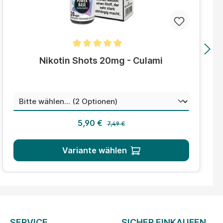
Durchschnittliche Bewertung von 5 von 5 Sternen
Nikotin Shots 20mg - Culami
auswählen
Mischungsverhältnis
Regulärer Preis:
Verkaufspreis:
5,90 €
7,49 €
Variante wählen
SERVICE
SICHER EINKAUFEN