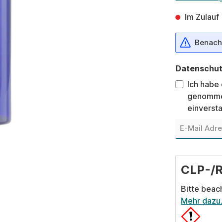
Im Zulauf
Benachr
Datenschu
Ich habe
genomme
einverst
CLP-/
Bitte beac
Mehr dazu