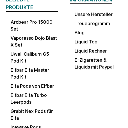
PRODUKTE
Unsere Hersteller
Arcbear Pro 15000
Treueprogramm
Set
Blog
Vaporesso Dojo Blast
Liquid Tool
X Set
Liquid Rechner
Uwell Caliburn G5
E-Zigaretten &
Pod Kit
Liquids mit Paypal
Elfbar Elfa Master
Pod Kit
Elfa Pods von Elfbar
Elfbar Elfa Turbo
Leerpods
Grabit Nex Pods für
Elfa
Icewave Pods