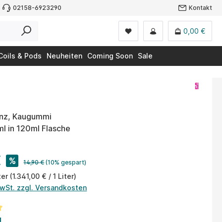
02158-6923290
Kontakt
0,00 €
Coils & Pods
Neuheiten
Coming Soon
Sale
inz, Kaugummi
0ml in 120ml Flasche
€
%
14,90 €
(10% gespart)
ter
(1.341,00 € / 1 Liter)
MwSt. zzgl. Versandkosten
tliche Bewertung von 5 von 5 Sternen
g