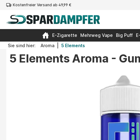
Kostenfreier Versand ab 49,99 €
springen
Zur Hauptnavigation springen
E-Zigarette
Mehrweg Vape
Big Puff
E
|
Sie sind hier:
Aroma
5 Elements
5 Elements Aroma - Gum
Bildergalerie überspringen