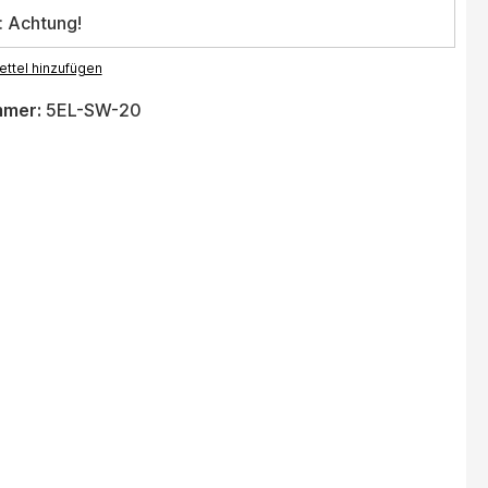
: Achtung!
ttel hinzufügen
mmer:
5EL-SW-20