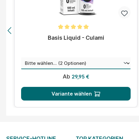
Durchschnittliche Bewertung von 5 von 5 Sternen
Basis Liquid - Culami
auswählen
Menge
Regulärer Preis:
Ab
29,95 €
Variante wählen
SERVICE-HOTLINE
TOP KATEGORIEN