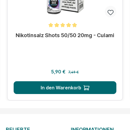
Durchschnittliche Bewertung von 4.8 von 5 Sternen
Nikotinsalz Shots 50/50 20mg - Culami
Regulärer Preis:
Verkaufspreis:
5,90 €
7,49 €
In den Warenkorb
BELIEBTE
INFORMATIONEN