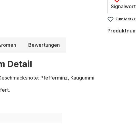
Signalwort
Zum Merkze
Produktnu
 Aromen
Bewertungen
m Detail
 Geschmacksnote: Pfefferminz, Kaugummi
fert.