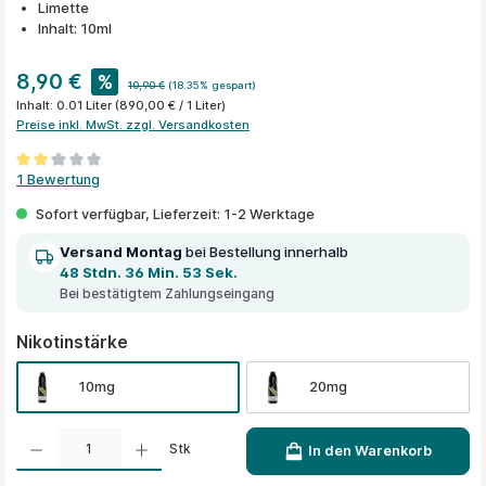
Limette
Inhalt: 10ml
8,90 €
%
10,90 €
(18.35% gespart)
Inhalt:
0.01 Liter
(890,00 € / 1 Liter)
Preise inkl. MwSt. zzgl. Versandkosten
Durchschnittliche Bewertung von 2 von 5 Sternen
1 Bewertung
Sofort verfügbar, Lieferzeit: 1-2 Werktage
Versand Montag
bei Bestellung innerhalb
48 Stdn. 36 Min. 53 Sek.
Bei bestätigtem Zahlungseingang
auswählen
Nikotinstärke
10mg
20mg
Produkt Anzahl: Gib den gewünschten Wert ein oder benutze die Schaltflächen um die A
Stk
In den Warenkorb