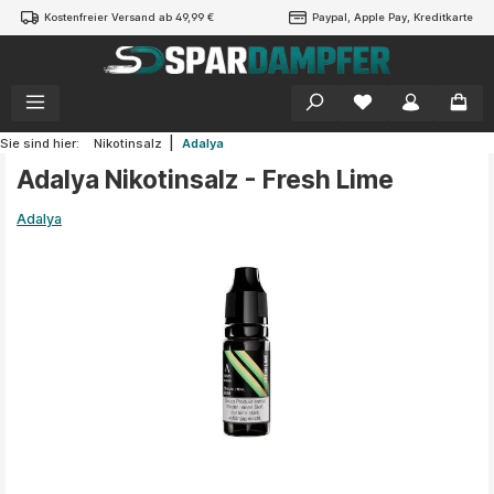
Kostenfreier Versand ab 49,99 €
Paypal, Apple Pay, Kreditkarte
alt springen
|
Sie sind hier:
Nikotinsalz
Adalya
Adalya Nikotinsalz - Fresh Lime
Adalya
Bildergalerie überspringen