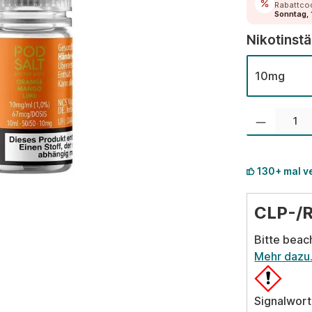
Rabattco
Sonntag, 
Nikotinst
10mg
Produkt Anzahl:
130+ mal v
CLP-/
Bitte beac
Mehr dazu
Signalwort