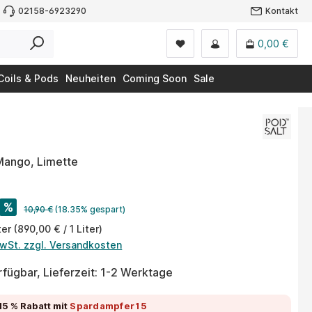
02158-6923290
Kontakt
0,00 €
Coils & Pods
Neuheiten
Coming Soon
Sale
Mango, Limette
%
10,90 €
(18.35% gespart)
ter
(890,00 € / 1 Liter)
MwSt. zzgl. Versandkosten
fügbar, Lieferzeit: 1-2 Werktage
15 % Rabatt
mit
Spardampfer15