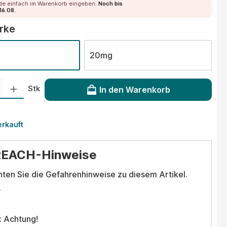
de einfach im Warenkorb eingeben.
Noch bis
16.08.
auswählen
ärke
20mg
 Gib den gewünschten Wert ein oder benutze die Schaltflächen um die Anzahl
Stk
In den Warenkorb
erkauft
REACH-Hinweise
hten Sie die Gefahrenhinweise zu diesem Artikel.
.
: Achtung!