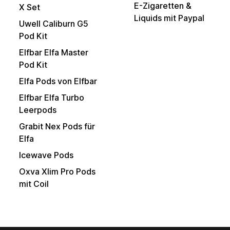
E-Zigaretten &
X Set
Liquids mit Paypal
Uwell Caliburn G5
Pod Kit
Elfbar Elfa Master
Pod Kit
Elfa Pods von Elfbar
Elfbar Elfa Turbo
Leerpods
Grabit Nex Pods für
Elfa
Icewave Pods
Oxva Xlim Pro Pods
mit Coil