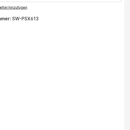
ttel hinzufügen
mmer:
SW-PSX613