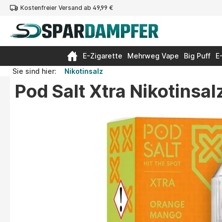
Kostenfreier Versand ab 49,99 €
springen
Zur Hauptnavigation springen
E-Zigarette
Mehrweg Vape
Big Puff
E
Sie sind hier:
Nikotinsalz
Pod Salt Xtra Nikotinsa
Bildergalerie überspringen