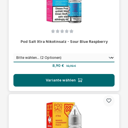
Durchschnittliche Bewertung von 0 von 5 Sternen
Pod Salt Xtra Nikotinsalz - Sour Blue Raspberry
auswählen
Nikotinstärke
Verkaufspreis:
Regulärer Preis:
8,90 €
10,90 €
Variante wählen