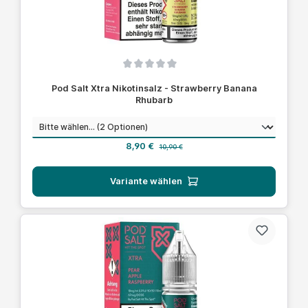
Durchschnittliche Bewertung von 0 von 5 Sternen
Pod Salt Xtra Nikotinsalz - Strawberry Banana
Rhubarb
auswählen
Nikotinstärke
Verkaufspreis:
Regulärer Preis:
8,90 €
10,90 €
Variante wählen