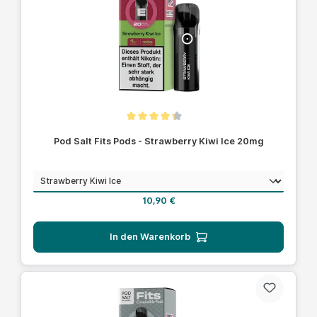
Durchschnittliche Bewertung von 4.1 von 5 Sternen
Pod Salt Fits Pods - Strawberry Kiwi Ice 20mg
auswählen
Geschmack
Regulärer Preis:
10,90 €
In den Warenkorb