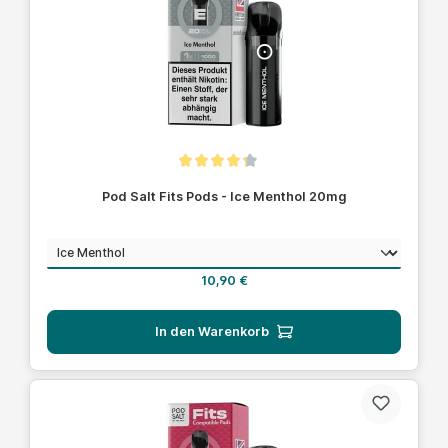
Durchschnittliche Bewertung von 4.1 von 5 Sternen
Pod Salt Fits Pods - Ice Menthol 20mg
auswählen
Geschmack
Regulärer Preis:
10,90 €
In den Warenkorb