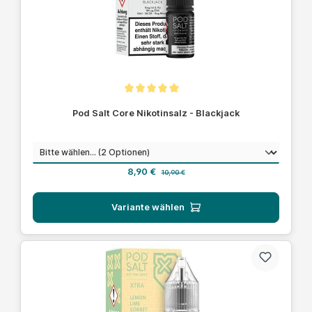
Durchschnittliche Bewertung von 5 von 5 Sternen
Pod Salt Core Nikotinsalz - Blackjack
auswählen
Nikotinstärke
Verkaufspreis:
Regulärer Preis:
8,90 €
10,90 €
Variante wählen