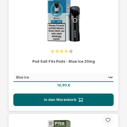
Durchschnittliche Bewertung von 4.1 von 5 Sternen
Pod Salt Fits Pods - Blue Ice 20mg
auswählen
Geschmack
Regulärer Preis:
10,90 €
In den Warenkorb