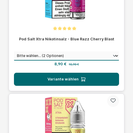
Durchschnittliche Bewertung von 5 von 5 Sternen
Pod Salt Xtra Nikotinsalz - Blue Razz Cherry Blast
auswählen
Nikotinstärke
Verkaufspreis:
Regulärer Preis:
8,90 €
10,90 €
Variante wählen