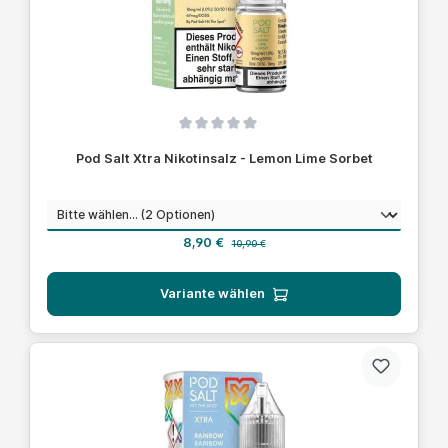
Durchschnittliche Bewertung von 0 von 5 Sternen
Pod Salt Xtra Nikotinsalz - Lemon Lime Sorbet
auswählen
Nikotinstärke
Verkaufspreis:
Regulärer Preis:
8,90 €
10,90 €
Variante wählen