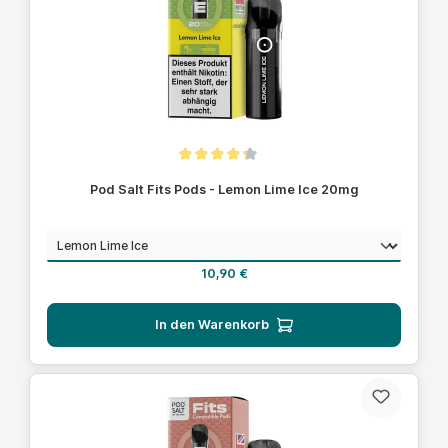
Durchschnittliche Bewertung von 4.1 von 5 Sternen
Pod Salt Fits Pods - Lemon Lime Ice 20mg
auswählen
Geschmack
Regulärer Preis:
10,90 €
In den Warenkorb