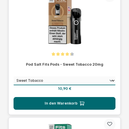
Durchschnittliche Bewertung von 4.1 von 5 Sternen
Pod Salt Fits Pods - Sweet Tobacco 20mg
auswählen
Geschmack
Regulärer Preis:
10,90 €
In den Warenkorb