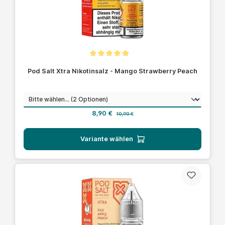
Durchschnittliche Bewertung von 5 von 5 Sternen
Pod Salt Xtra Nikotinsalz - Mango Strawberry Peach
auswählen
Nikotinstärke
Verkaufspreis:
Regulärer Preis:
8,90 €
10,90 €
Variante wählen