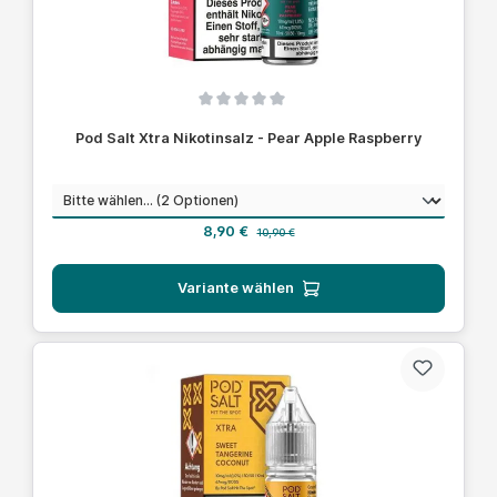
Durchschnittliche Bewertung von 0 von 5 Sternen
Pod Salt Xtra Nikotinsalz - Pear Apple Raspberry
auswählen
Nikotinstärke
Verkaufspreis:
Regulärer Preis:
8,90 €
10,90 €
Variante wählen