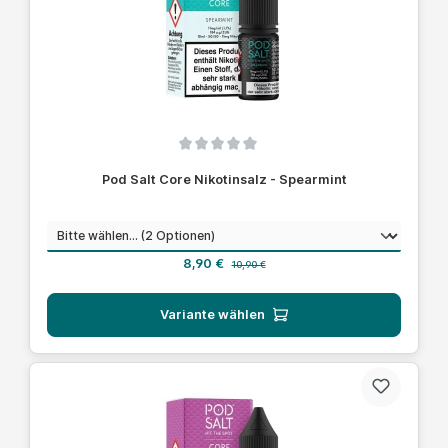
Durchschnittliche Bewertung von 0 von 5 Sternen
Pod Salt Core Nikotinsalz - Spearmint
auswählen
Nikotinstärke
Verkaufspreis:
Regulärer Preis:
8,90 €
10,90 €
Variante wählen