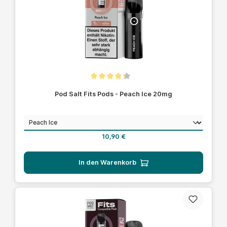
Durchschnittliche Bewertung von 4.1 von 5 Sternen
Pod Salt Fits Pods - Peach Ice 20mg
auswählen
Geschmack
Regulärer Preis:
10,90 €
In den Warenkorb