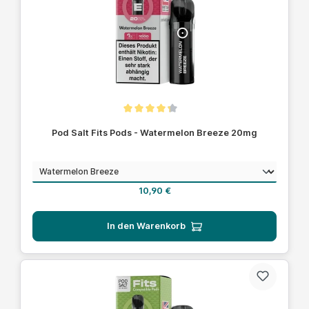
Durchschnittliche Bewertung von 4.1 von 5 Sternen
Pod Salt Fits Pods - Watermelon Breeze 20mg
auswählen
Geschmack
Regulärer Preis:
10,90 €
In den Warenkorb