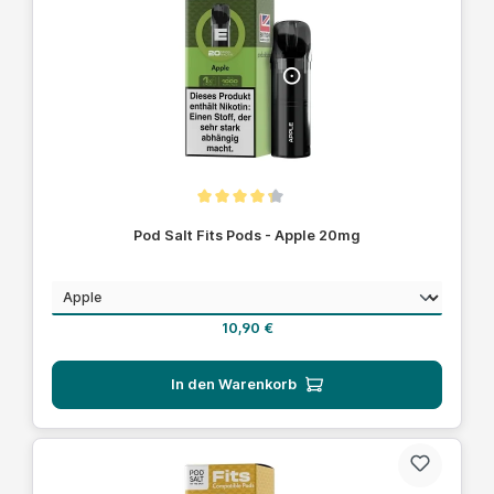
Durchschnittliche Bewertung von 4.1 von 5 Sternen
Pod Salt Fits Pods - Apple 20mg
auswählen
Geschmack
Regulärer Preis:
10,90 €
In den Warenkorb