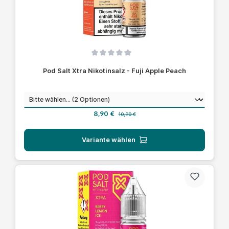
Durchschnittliche Bewertung von 0 von 5 Sternen
Pod Salt Xtra Nikotinsalz - Fuji Apple Peach
auswählen
Nikotinstärke
Verkaufspreis:
Regulärer Preis:
8,90 €
10,90 €
Variante wählen