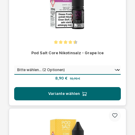
Durchschnittliche Bewertung von 4.5 von 5 Sternen
Pod Salt Core Nikotinsalz - Grape Ice
auswählen
Nikotinstärke
Verkaufspreis:
Regulärer Preis:
8,90 €
10,90 €
Variante wählen