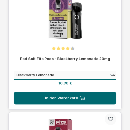
Durchschnittliche Bewertung von 4.1 von 5 Sternen
Pod Salt Fits Pods - Blackberry Lemonade 20mg
auswählen
Geschmack
Regulärer Preis:
10,90 €
In den Warenkorb