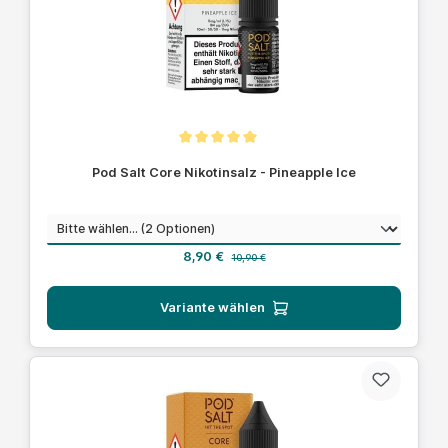
Durchschnittliche Bewertung von 5 von 5 Sternen
Pod Salt Core Nikotinsalz - Pineapple Ice
auswählen
Nikotinstärke
Verkaufspreis:
Regulärer Preis:
8,90 €
10,90 €
Variante wählen