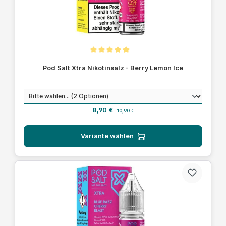
Durchschnittliche Bewertung von 5 von 5 Sternen
Pod Salt Xtra Nikotinsalz - Berry Lemon Ice
auswählen
Nikotinstärke
Verkaufspreis:
Regulärer Preis:
8,90 €
10,90 €
Variante wählen