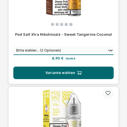
Durchschnittliche Bewertung von 0 von 5 Sternen
Pod Salt Xtra Nikotinsalz - Sweet Tangerine Coconut
auswählen
Nikotinstärke
Verkaufspreis:
Regulärer Preis:
8,90 €
10,90 €
Variante wählen