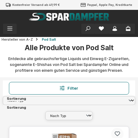
Kostenfreier Versand ab 49,99 €
Paypal, Apple Pay, Kreditkarte
alt springen
Hersteller von A-Z
Pod Salt
Alle Produkte von Pod Salt
Entdecke alle gebrauchsfertige Liquids und Einweg E-Zigaretten,
sogenannte E-Shishas von Pod Salt bei Spardampfer Online und
profitiere von einem guten Service und günstigen Preisen.
Filter
Sortierung
Sortierung