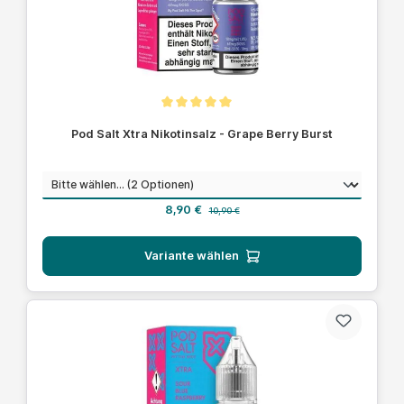
Durchschnittliche Bewertung von 5 von 5 Sternen
Pod Salt Xtra Nikotinsalz - Grape Berry Burst
auswählen
Nikotinstärke
Verkaufspreis:
Regulärer Preis:
8,90 €
10,90 €
Variante wählen