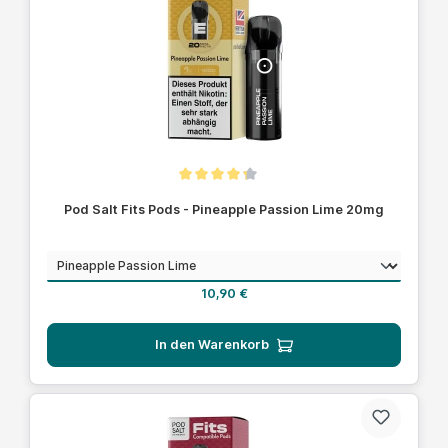
Durchschnittliche Bewertung von 4.1 von 5 Sternen
Pod Salt Fits Pods - Pineapple Passion Lime 20mg
auswählen
Geschmack
Regulärer Preis:
10,90 €
In den Warenkorb