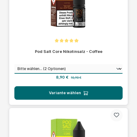
Durchschnittliche Bewertung von 5 von 5 Sternen
Pod Salt Core Nikotinsalz - Coffee
auswählen
Nikotinstärke
Verkaufspreis:
Regulärer Preis:
8,90 €
10,90 €
Variante wählen