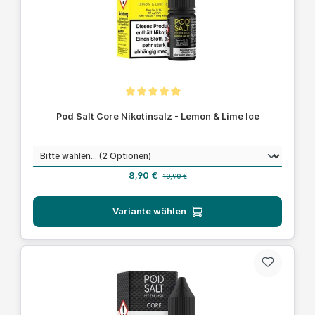
Durchschnittliche Bewertung von 5 von 5 Sternen
Pod Salt Core Nikotinsalz - Lemon & Lime Ice
auswählen
Nikotinstärke
Verkaufspreis:
Regulärer Preis:
8,90 €
10,90 €
Variante wählen