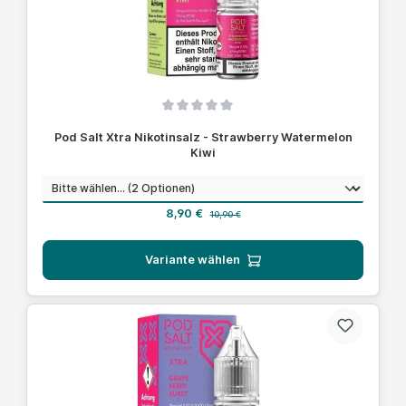
Durchschnittliche Bewertung von 0 von 5 Sternen
Pod Salt Xtra Nikotinsalz - Strawberry Watermelon
Kiwi
auswählen
Nikotinstärke
Verkaufspreis:
Regulärer Preis:
8,90 €
10,90 €
Variante wählen