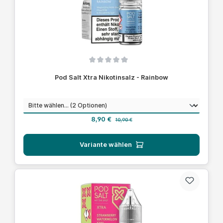
Durchschnittliche Bewertung von 0 von 5 Sternen
Pod Salt Xtra Nikotinsalz - Rainbow
auswählen
Nikotinstärke
Verkaufspreis:
Regulärer Preis:
8,90 €
10,90 €
Variante wählen