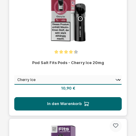
Durchschnittliche Bewertung von 4.1 von 5 Sternen
Pod Salt Fits Pods - Cherry Ice 20mg
auswählen
Geschmack
Regulärer Preis:
10,90 €
In den Warenkorb