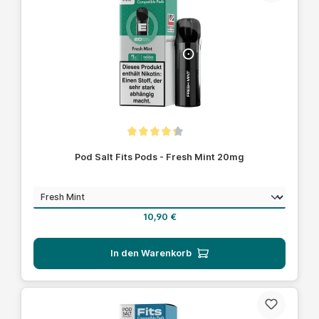
Durchschnittliche Bewertung von 4.1 von 5 Sternen
Pod Salt Fits Pods - Fresh Mint 20mg
auswählen
Geschmack
Regulärer Preis:
10,90 €
In den Warenkorb