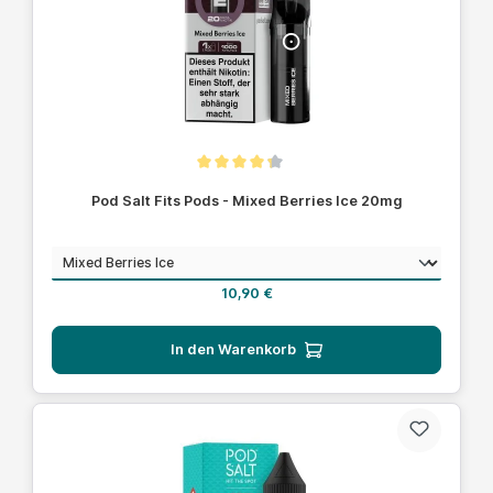
Durchschnittliche Bewertung von 4.1 von 5 Sternen
Pod Salt Fits Pods - Mixed Berries Ice 20mg
auswählen
Geschmack
Regulärer Preis:
10,90 €
In den Warenkorb