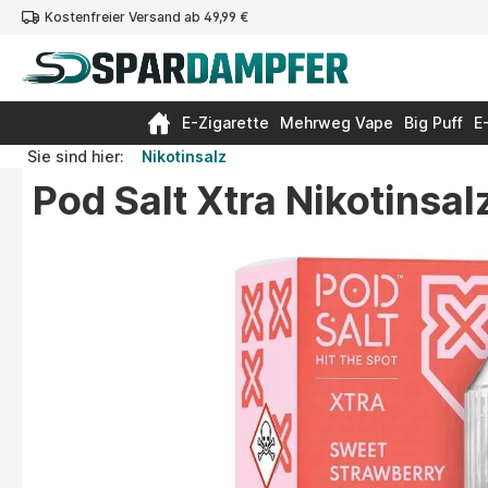
Kostenfreier Versand ab 49,99 €
springen
Zur Hauptnavigation springen
E-Zigarette
Mehrweg Vape
Big Puff
E
Sie sind hier:
Nikotinsalz
Pod Salt Xtra Nikotinsa
Bildergalerie überspringen