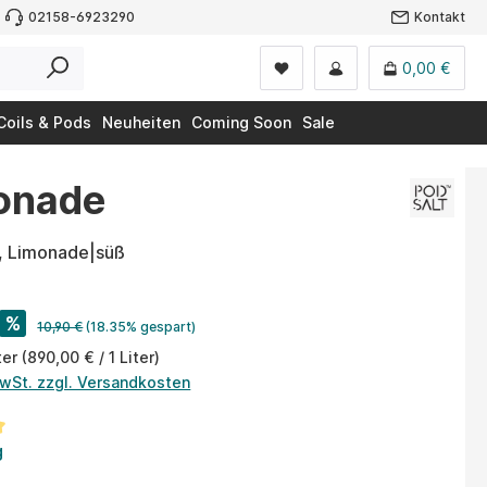
02158-6923290
Kontakt
0,00 €
Coils & Pods
Neuheiten
Coming Soon
Sale
monade
, Limonade|süß
%
10,90 €
(18.35% gespart)
ter
(890,00 € / 1 Liter)
MwSt. zzgl. Versandkosten
tliche Bewertung von 5 von 5 Sternen
g