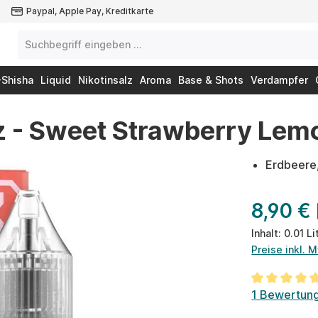
Paypal, Apple Pay, Kreditkarte
-Shisha
Liquid
Nikotinsalz
Aroma
Base & Shots
Verdampfer
lz - Sweet Strawberry Le
Erdbeere
8,90 €
Inhalt:
0.01 Li
Preise inkl. 
Durchschnit
1 Bewertun