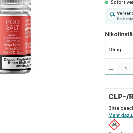
Sofort ver
Versan
Bei best
Nikotinst
10mg
Produkt Anzahl:
CLP-/
Bitte beac
Mehr dazu