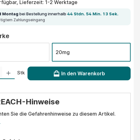
fügbar, Lieferzeit: 1-2 Werktage
d Montag
bei Bestellung innerhalb
44 Stdn. 54 Min. 13 Sek.
ätigtem Zahlungseingang
auswählen
ärke
20mg
 Gib den gewünschten Wert ein oder benutze die Schaltflächen um die Anzahl
Stk
In den Warenkorb
REACH-Hinweise
hten Sie die Gefahrenhinweise zu diesem Artikel.
.