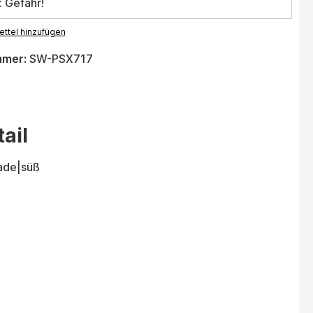
: Gefahr!
ttel hinzufügen
mmer:
SW-PSX717
ail
ade|süß