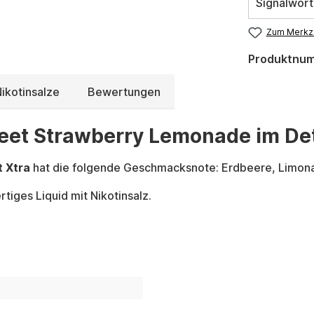
Signalwort
Zum Merkze
Produktnu
ikotinsalze
Bewertungen
weet Strawberry Lemonade im Det
t Xtra
hat die folgende Geschmacksnote: Erdbeere, Limon
tiges Liquid mit Nikotinsalz.