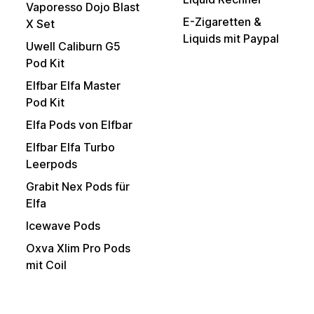
Vaporesso Dojo Blast
E-Zigaretten &
X Set
Liquids mit Paypal
Uwell Caliburn G5
Pod Kit
Elfbar Elfa Master
Pod Kit
Elfa Pods von Elfbar
Elfbar Elfa Turbo
Leerpods
Grabit Nex Pods für
Elfa
Icewave Pods
Oxva Xlim Pro Pods
mit Coil