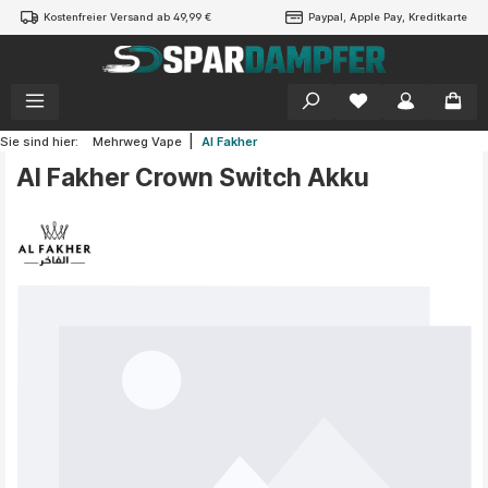
Kostenfreier Versand ab 49,99 €
Paypal, Apple Pay, Kreditkarte
alt springen
|
Sie sind hier:
Mehrweg Vape
Al Fakher
Al Fakher Crown Switch Akku
Bildergalerie überspringen