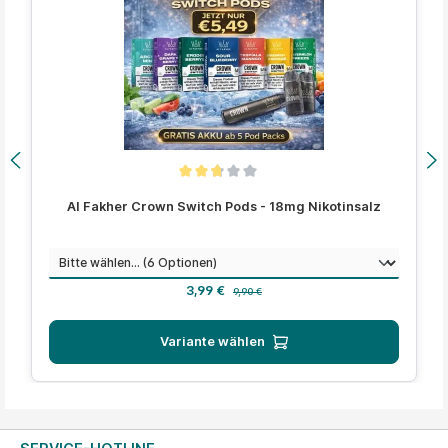
Durchschnittliche Bewertung von 2.8 von 5 Sternen
Al Fakher Crown Switch Pods - 18mg Nikotinsalz
auswählen
Geschmack
Verkaufspreis:
Regulärer Preis:
3,99 €
9,90 €
Variante wählen