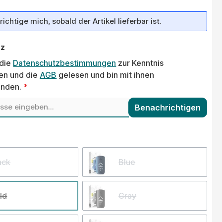
ichtige mich, sobald der Artikel lieferbar ist.
tz
 die
Datenschutzbestimmungen
zur Kenntnis
n und die
AGB
gelesen und bin mit ihnen
anden.
*
Benachrichtigen
wählen
ack
Blue
ld
Gray