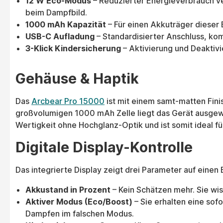
12 W Eco-Modus
– Reduzierter Energieverbrauch ve
beim Dampfbild.
1000 mAh Kapazität
– Für einen Akkuträger dieser 
USB-C Aufladung
– Standardisierter Anschluss, kom
3-Klick Kindersicherung
– Aktivierung und Deaktivi
Gehäuse & Haptik
Das
Arcbear Pro 15000
ist mit einem samt-matten Fini
großvolumigen 1000 mAh Zelle liegt das Gerät ausgewog
Wertigkeit ohne Hochglanz-Optik und ist somit ideal für
Digitale Display-Kontrolle
Das integrierte Display zeigt drei Parameter auf einen B
Akkustand in Prozent
– Kein Schätzen mehr. Sie w
Aktiver Modus (Eco/Boost)
– Sie erhalten eine sof
Dampfen im falschen Modus.