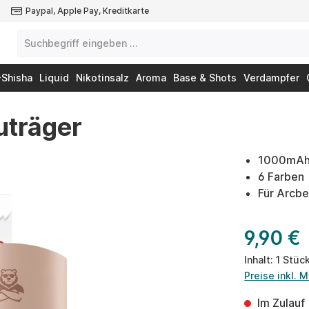
Paypal, Apple Pay, Kreditkarte
-Shisha
Liquid
Nikotinsalz
Aroma
Base & Shots
Verdampfer
uträger
1000mAh
6 Farben
Für Arcbe
9,90 €
Inhalt:
1 Stüc
Preise inkl. 
Im Zulauf