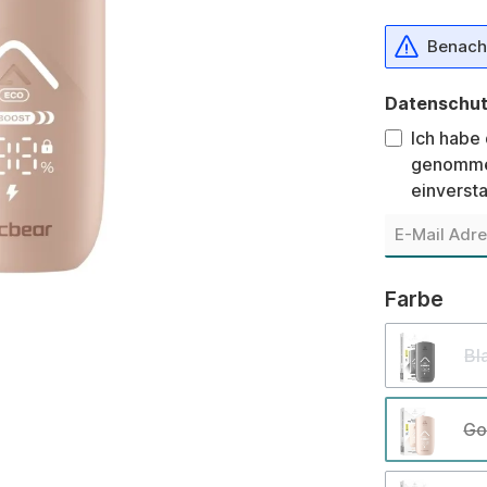
Benachr
Datenschu
Ich habe
genomme
einverst
aus
Farbe
Bl
Go