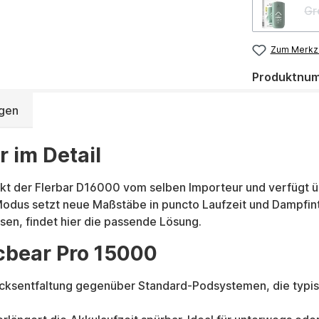
Gr
Zum Merkze
Produktnu
gen
 im Detail
kt der Flerbar D16000 vom selben Importeur und verfügt 
dus setzt neue Maßstäbe in puncto Laufzeit und Dampfinte
en, findet hier die passende Lösung.
cbear Pro 15000
ksentfaltung gegenüber Standard-Podsystemen, die typische