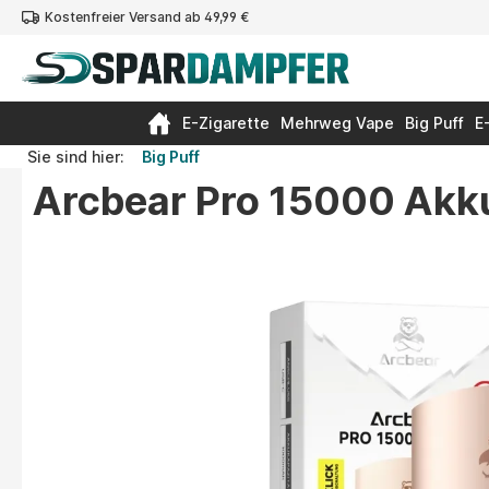
Kostenfreier Versand ab 49,99 €
springen
Zur Hauptnavigation springen
E-Zigarette
Mehrweg Vape
Big Puff
E
Sie sind hier:
Big Puff
Arcbear Pro 15000 Akk
Bildergalerie überspringen