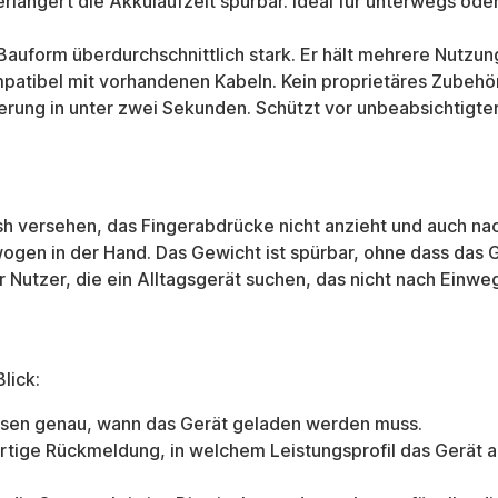
rlängert die Akkulaufzeit spürbar. Ideal für unterwegs o
Bauform überdurchschnittlich stark. Er hält mehrere Nutzu
patibel mit vorhandenen Kabeln. Kein proprietäres Zubehör
erung in unter zwei Sekunden. Schützt vor unbeabsichtigter
sh versehen, das Fingerabdrücke nicht anzieht und auch na
en in der Hand. Das Gewicht ist spürbar, ohne dass das Ger
 Nutzer, die ein Alltagsgerät suchen, das nicht nach Einweg
lick:
issen genau, wann das Gerät geladen werden muss.
ortige Rückmeldung, in welchem Leistungsprofil das Gerät a