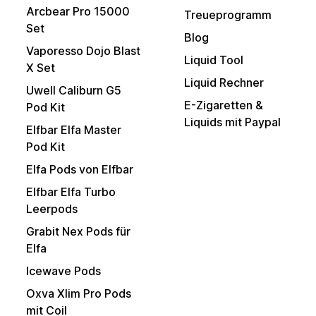
Arcbear Pro 15000
Treueprogramm
Set
Blog
Vaporesso Dojo Blast
Liquid Tool
X Set
Liquid Rechner
Uwell Caliburn G5
E-Zigaretten &
Pod Kit
Liquids mit Paypal
Elfbar Elfa Master
Pod Kit
Elfa Pods von Elfbar
Elfbar Elfa Turbo
Leerpods
Grabit Nex Pods für
Elfa
Icewave Pods
Oxva Xlim Pro Pods
mit Coil