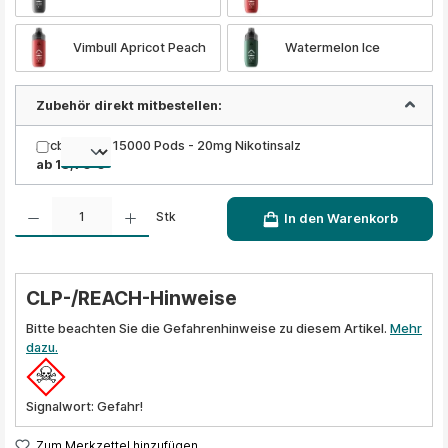
Vimbull Apricot Peach
Watermelon Ice
Zubehör direkt mitbestellen:
Arcbear Pro 15000 Pods - 20mg Nikotinsalz
ab 13,90 €
Produkt Anzahl: Gib den gewünschten Wert ein oder benutze die Schaltflächen um die A
Stk
In den Warenkorb
CLP-/REACH-Hinweise
Bitte beachten Sie die Gefahrenhinweise zu diesem Artikel.
Mehr
dazu.
Signalwort: Gefahr!
Zum Merkzettel hinzufügen