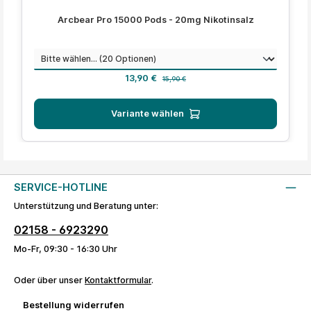
Durchschnittliche Bewertung von 4.4 von 5 Sternen
Arcbear Pro 15000 Pods - 20mg Nikotinsalz
auswählen
Geschmack
Verkaufspreis:
Regulärer Preis:
13,90 €
15,90 €
Variante wählen
SERVICE-HOTLINE
Unterstützung und Beratung unter:
02158 - 6923290
Mo-Fr, 09:30 - 16:30 Uhr
Oder über unser
Kontaktformular
.
Bestellung widerrufen