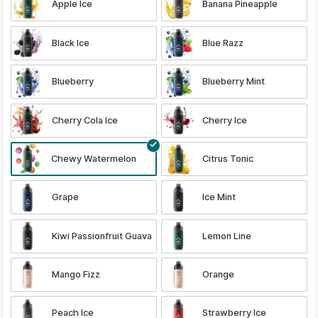
Apple Ice
Banana Pineapple
Black Ice
Blue Razz
Blueberry
Blueberry Mint
Cherry Cola Ice
Cherry Ice
Chewy Watermelon
Citrus Tonic
Grape
Ice Mint
Kiwi Passionfruit Guava
Lemon Line
Mango Fizz
Orange
Peach Ice
Strawberry Ice