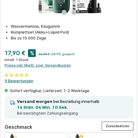
Wassermelone, Kaugummi
Komplettset (Akku+Liquid Pod)
Bis zu 15.000 Züge
17,90 €
%
24,90 €
(28.11% gespart)
Inhalt:
1 Stück
Preise inkl. MwSt. zzgl. Versandkosten
Durchschnittliche Bewertung von 5 von 5 Sternen
9 Bewertungen
Sofort verfügbar, Lieferzeit: 1-2 Werktage
Versand morgen
bei Bestellung innerhalb
14 Stdn. 04 Min. 10 Sek.
Bei bestätigtem Zahlungseingang
Zurücksetzen
auswählen
Geschmack