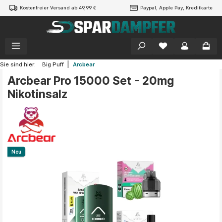
Kostenfreier Versand ab 49,99 €
Paypal, Apple Pay, Kreditkarte
alt springen
|
Sie sind hier:
Big Puff
Arcbear
Arcbear Pro 15000 Set - 20mg
Nikotinsalz
Bildergalerie überspringen
Neu
Neu