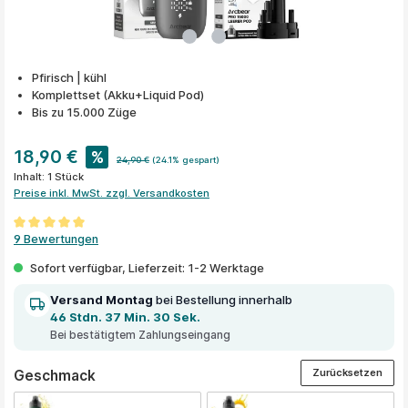
Pfirisch | kühl
Komplettset (Akku+Liquid Pod)
Bis zu 15.000 Züge
18,90 €
%
24,90 €
(24.1% gespart)
Inhalt:
1 Stück
Preise inkl. MwSt. zzgl. Versandkosten
Durchschnittliche Bewertung von 5 von 5 Sternen
9 Bewertungen
Sofort verfügbar, Lieferzeit: 1-2 Werktage
Versand Montag
bei Bestellung innerhalb
46 Stdn. 37 Min. 30 Sek.
Bei bestätigtem Zahlungseingang
Zurücksetzen
auswählen
Geschmack