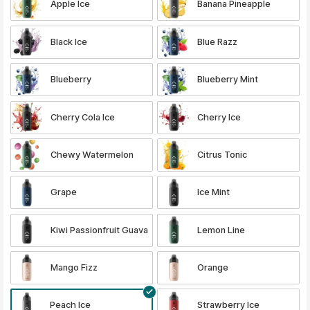
Apple Ice
Banana Pineapple
Black Ice
Blue Razz
Blueberry
Blueberry Mint
Cherry Cola Ice
Cherry Ice
Chewy Watermelon
Citrus Tonic
Grape
Ice Mint
Kiwi Passionfruit Guava
Lemon Line
Mango Fizz
Orange
Peach Ice
Strawberry Ice