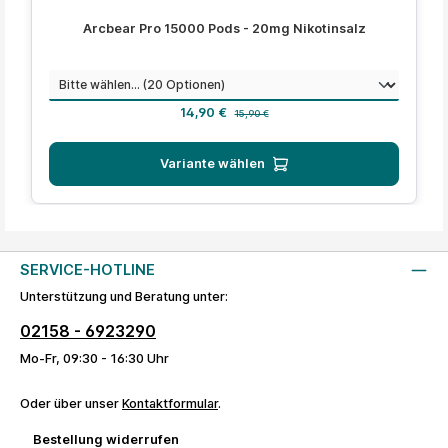
Durchschnittliche Bewertung von 4.4 von 5 Sternen
Arcbear Pro 15000 Pods - 20mg Nikotinsalz
auswählen
Geschmack
Verkaufspreis:
Regulärer Preis:
14,90 €
15,90 €
Variante wählen
SERVICE-HOTLINE
Unterstützung und Beratung unter:
02158 - 6923290
Mo-Fr, 09:30 - 16:30 Uhr
Oder über unser
Kontaktformular
.
Bestellung widerrufen