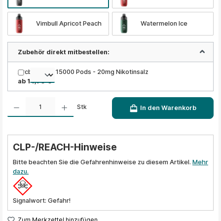
Vimbull Apricot Peach
Watermelon Ice
Zubehör direkt mitbestellen:
Arcbear Pro 15000 Pods - 20mg Nikotinsalz
ab 14,90 €
Produkt Anzahl: Gib den gewünschten Wert ein oder benutze die Schaltflächen um die A
Stk
In den Warenkorb
CLP-/REACH-Hinweise
Bitte beachten Sie die Gefahrenhinweise zu diesem Artikel.
Mehr
dazu.
Signalwort: Gefahr!
Zum Merkzettel hinzufügen