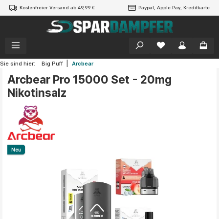
Kostenfreier Versand ab 49,99 €
Paypal, Apple Pay, Kreditkarte
alt springen
|
Sie sind hier:
Big Puff
Arcbear
Arcbear Pro 15000 Set - 20mg
Nikotinsalz
Bildergalerie überspringen
Neu
Neu