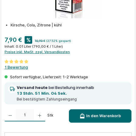
Kirsche, Cola, Zitrone | kühl
7,90 €
%
10,90 €
(27.52% gespart)
Inhalt:
0.01 Liter
(790,00 € / 1 Liter)
Preise inkl. MwSt. zzgl. Versandkosten
Durchschnittliche Bewertung von 5 von 5 Sternen
1 Bewertung
Sofort verfügbar, Lieferzeit: 1-2 Werktage
Versand heute
bei Bestellung innerhalb
13 Stdn. 51 Min. 04 Sek.
Bei bestätigtem Zahlungseingang
Produkt Anzahl: Gib den gewünschten Wert ein oder benutze die Schaltflächen um die A
Stk
In den Warenkorb