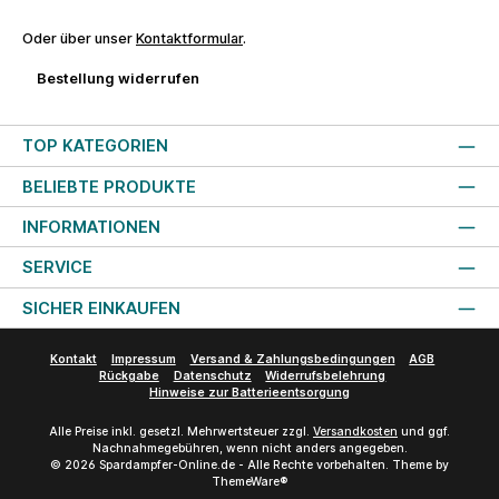
Oder über unser
Kontaktformular
.
Bestellung widerrufen
TOP KATEGORIEN
BELIEBTE PRODUKTE
INFORMATIONEN
SERVICE
SICHER EINKAUFEN
Kontakt
Impressum
Versand & Zahlungsbedingungen
AGB
Rückgabe
Datenschutz
Widerrufsbelehrung
Hinweise zur Batterieentsorgung
Alle Preise inkl. gesetzl. Mehrwertsteuer zzgl.
Versandkosten
und ggf.
Nachnahmegebühren, wenn nicht anders angegeben.
© 2026 Spardampfer-Online.de - Alle Rechte vorbehalten. Theme by
ThemeWare®