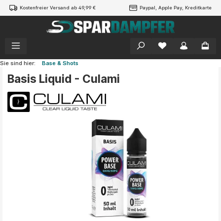
Kostenfreier Versand ab 49,99 €
Paypal, Apple Pay, Kreditkarte
alt springen
Sie sind hier:
Base & Shots
Basis Liquid - Culami
Bildergalerie überspringen