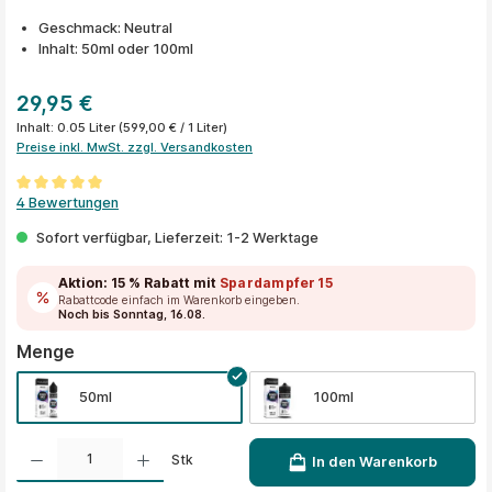
Geschmack: Neutral
Inhalt: 50ml oder 100ml
29,95 €
Inhalt:
0.05 Liter
(599,00 € / 1 Liter)
Preise inkl. MwSt. zzgl. Versandkosten
Durchschnittliche Bewertung von 5 von 5 Sternen
4 Bewertungen
Sofort verfügbar, Lieferzeit: 1-2 Werktage
Aktion:
15 % Rabatt
mit
Spardampfer15
Rabattcode einfach im Warenkorb eingeben.
Noch bis Sonntag, 16.08.
auswählen
Menge
50ml
100ml
Produkt Anzahl: Gib den gewünschten Wert ein oder benutze die Schaltflächen um die A
Stk
In den Warenkorb